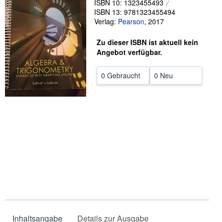
ISBN 10: 1323455493
ISBN 13: 9781323455494
SCHLIESSEN
Verlag:
Pearson
,
2017
Zu dieser ISBN ist aktuell kein
Angebot verfügbar.
0 Gebraucht
0 Neu
Inhaltsangabe
Details zur Ausgabe