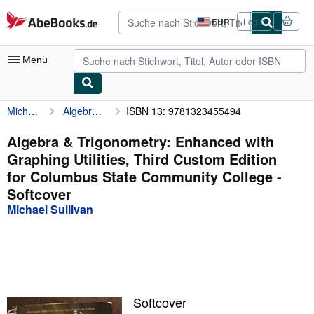
Zum Hauptinhalt
AbeBooks.de
EUR
Login
Seite
der
Einkaufseinstellungen.
Menü
Michael Sullivan
Algebra & Trigonometry: Enhanced with Graphing Utilities, Third Custom Edition for Columbus State Community College
ISBN 13: 9781323455494
Nutzerkonto
Meine Bestellungen
Algebra & Trigonometry: Enhanced with
Graphing Utilities, Third Custom Edition
Detailsuche
for Columbus State Community College -
Sammlungen
Softcover
Michael Sullivan
Antiquarische Bücher
Kunst & Sammlerstücke
Verkäufer
Verkäufer werden
Softcover
Hilfe