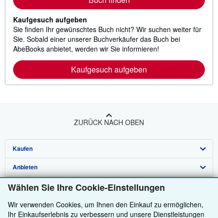
Kaufgesuch aufgeben
Sie finden Ihr gewünschtes Buch nicht? Wir suchen weiter für
Sie. Sobald einer unserer Buchverkäufer das Buch bei
AbeBooks anbietet, werden wir Sie informieren!
Kaufgesuch aufgeben
ZURÜCK NACH OBEN
Kaufen
Anbieten
Detailsuche
Über uns
Wählen Sie Ihre Cookie-Einstellungen
Sammlungen
Verkäufer werden
Hilfe
Wir verwenden Cookies, um Ihnen den Einkauf zu ermöglichen,
Nutzerkonto
Partnerprogramm
Über uns / Impressum
Ihr Einkaufserlebnis zu verbessern und unsere Dienstleistungen