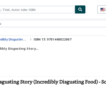
lerstücke
Verkäufer
Verkäufer werden
Carbonated Beverages: The Incredibly Disgusting Story (Incredibly Disgusting Food)
ISBN 13: 9781448822867
bly Disgusting Story...
gusting Story (Incredibly Disgusting Food) - S