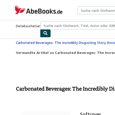
Zum Hauptinhalt
AbeBooks.de
Detailsuche
Sammlungen
Antiquarische Bücher
Kunst & Samm
Verwandte Artikel zu Carbonated Beverages: The Incredi
Carbonated Beverages: The Incredibly Dis
Softcover