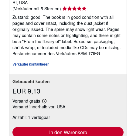
RI, USA
Verkäuferbewertung
(Verkäufer mit 5 Sternen)
5
Zustand: good. The book is in good condition with all
von
pages and cover intact, including the dust jacket if
5
originally issued. The spine may show light wear. Pages
Sternen
may contain some notes or highlighting, and there might
be a "From the library of" label. Boxed set packaging,
shrink wrap, or included media like CDs may be missing.
Bestandsnummer des Verkäufers BSM.17IEG
Verkäufer kontaktieren
Gebraucht kaufen
EUR 9,13
Versand gratis
Weitere
Versand innerhalb von USA
Informationen
zu
Anzahl: 1 verfügbar
Versandkosten
In den Warenkorb