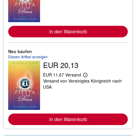
t
e
r
e
I
n
f
In den Warenkorb
o
r
m
a
Neu kaufen
t
Diesen Artikel anzeigen
i
EUR 20,13
o
n
e
EUR 11,67 Versand
n
W
Versand von Vereinigtes Königreich nach
z
e
u
i
USA
V
t
e
e
r
r
s
e
a
I
n
n
d
f
In den Warenkorb
k
o
o
r
s
m
t