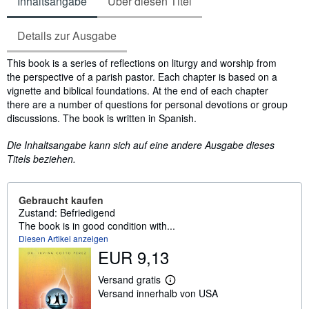
Inhaltsangabe
Über diesen Titel
Details zur Ausgabe
Inhaltsangabe
This book is a series of reflections on liturgy and worship from
the perspective of a parish pastor. Each chapter is based on a
vignette and biblical foundations. At the end of each chapter
there are a number of questions for personal devotions or group
discussions. The book is written in Spanish.
Die Inhaltsangabe kann sich auf eine andere Ausgabe dieses
Titels beziehen.
Gebraucht kaufen
Zustand: Befriedigend
The book is in good condition with...
Diesen Artikel anzeigen
EUR 9,13
Versand gratis
W
Versand innerhalb von USA
e
i