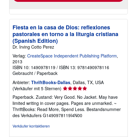
Fiesta en la casa de Dios: reflexiones
pastorales en torno a la liturgia cristiana
(Spanish Edition)
Dr. Irving Cotto Perez
Verlag:
CreateSpace Independent Publishing Platform
,
2013
ISBN 10: 1490978119
/
ISBN 13: 9781490978116
Gebraucht
/
Paperback
Anbieter:
ThriftBooks-Dallas
, Dallas, TX, USA
Verkäuferbewertung
(Verkäufer mit 5 Sternen)
5
Paperback. Zustand: Very Good. No Jacket. May have
von
limited writing in cover pages. Pages are unmarked. ~
5
ThriftBooks: Read More, Spend Less.
Bestandsnummer
Sternen
des Verkäufers G1490978119I4N00
Verkäufer kontaktieren