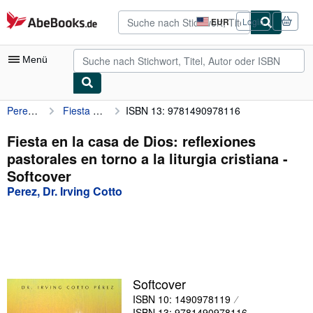
Zum Hauptinhalt
AbeBooks.de
EUR
Login
Seite
der
Einkaufseinstellungen.
Menü
Perez, Dr. Irving Cotto
Fiesta en la casa de Dios: reflexiones pastorales en torno a la liturgia cristiana
ISBN 13: 9781490978116
Nutzerkonto
Meine Bestellungen
Fiesta en la casa de Dios: reflexiones
pastorales en torno a la liturgia cristiana -
Detailsuche
Softcover
Sammlungen
Perez, Dr. Irving Cotto
Antiquarische Bücher
Kunst & Sammlerstücke
Verkäufer
Softcover
Verkäufer werden
ISBN 10: 1490978119
Hilfe
ISBN 13: 9781490978116