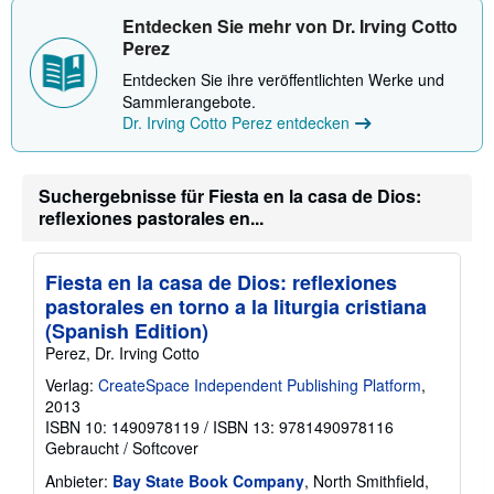
a
e
t
Entdecken Sie mehr von Dr. Irving Cotto
n
i
Perez
o
n
Entdecken Sie ihre veröffentlichten Werke und
e
Sammlerangebote.
n
z
Dr. Irving Cotto Perez entdecken
u
V
e
r
Suchergebnisse für Fiesta en la casa de Dios:
s
reflexiones pastorales en...
a
n
d
k
Fiesta en la casa de Dios: reflexiones
o
s
pastorales en torno a la liturgia cristiana
t
(Spanish Edition)
e
n
Perez, Dr. Irving Cotto
Verlag:
CreateSpace Independent Publishing Platform
,
2013
ISBN 10: 1490978119
/
ISBN 13: 9781490978116
Gebraucht
/
Softcover
Anbieter:
Bay State Book Company
, North Smithfield,