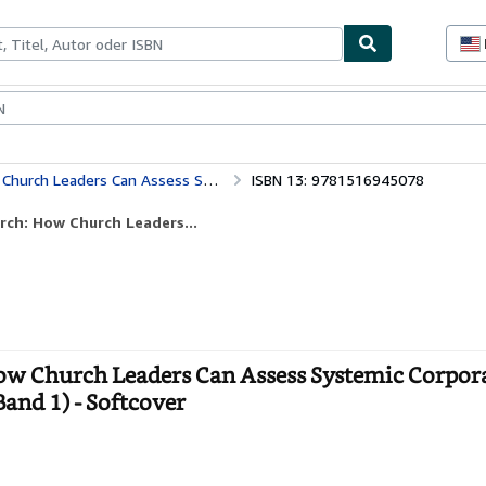
lerstücke
Verkäufer
Verkäufer werden
orporate Dysfunction (Church Cardiology Series, Band 1)
ISBN 13: 9781516945078
rch: How Church Leaders...
ow Church Leaders Can Assess Systemic Corpor
and 1) - Softcover