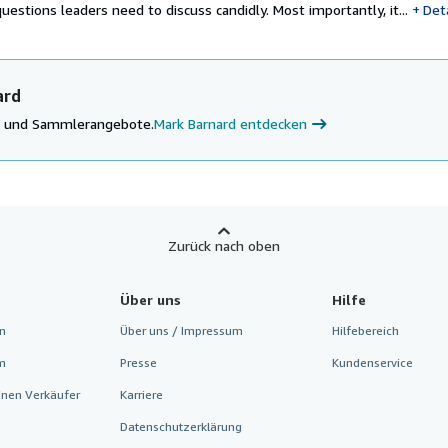
uestions leaders need to discuss candidly. Most importantly, it...
Det
ard
ke und Sammlerangebote.
Mark Barnard entdecken
Zurück nach oben
Über uns
Hilfe
n
Über uns / Impressum
Hilfebereich
m
Presse
Kundenservice
inen Verkäufer
Karriere
Datenschutzerklärung