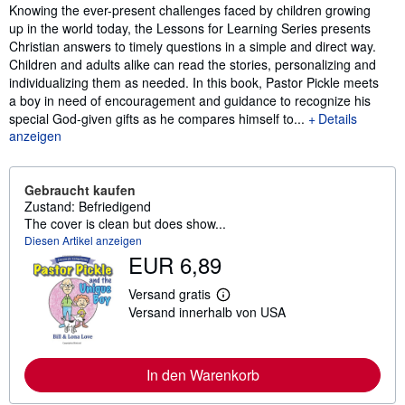
Inhaltsangabe
Knowing the ever-present challenges faced by children growing
up in the world today, the Lessons for Learning Series presents
Christian answers to timely questions in a simple and direct way.
Children and adults alike can read the stories, personalizing and
individualizing them as needed. In this book, Pastor Pickle meets
a boy in need of encouragement and guidance to recognize his
special God-given gifts as he compares himself to...
Details
anzeigen
Gebraucht kaufen
Zustand: Befriedigend
The cover is clean but does show...
Diesen Artikel anzeigen
EUR 6,89
Versand gratis
W
Versand innerhalb von USA
e
i
t
e
r
In den Warenkorb
e
I