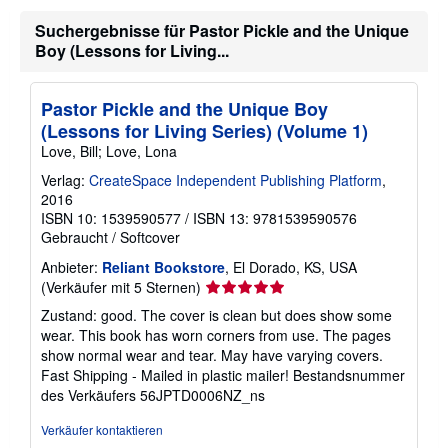
n
f
Suchergebnisse für Pastor Pickle and the Unique
o
Boy (Lessons for Living...
r
m
a
t
Pastor Pickle and the Unique Boy
i
o
(Lessons for Living Series) (Volume 1)
n
Love, Bill; Love, Lona
e
n
Verlag:
CreateSpace Independent Publishing Platform
,
z
2016
u
V
ISBN 10: 1539590577
/
ISBN 13: 9781539590576
e
Gebraucht
/
Softcover
r
s
Anbieter:
Reliant Bookstore
, El Dorado, KS, USA
a
Verkäuferbewertung
(Verkäufer mit 5 Sternen)
n
5
d
Zustand: good. The cover is clean but does show some
k
von
wear. This book has worn corners from use. The pages
o
5
s
show normal wear and tear. May have varying covers.
Sternen
t
Fast Shipping - Mailed in plastic mailer!
Bestandsnummer
e
des Verkäufers 56JPTD0006NZ_ns
n
Verkäufer kontaktieren