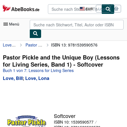
Zum Hauptinhalt
AbeBooks.de
EUR
Login
Seite
der
Einkaufseinstellungen.
Menü
Love, Bill
Pastor Pickle and the Unique Boy (Lessons for Living Series, Band 1)
ISBN 13: 9781539590576
Nutzerkonto
Meine Bestellungen
Pastor Pickle and the Unique Boy (Lessons
for Living Series, Band 1) - Softcover
Detailsuche
Buch 1 von 7: Lessons for Living Series
Sammlungen
Love, Bill
;
Love, Lona
Antiquarische Bücher
Kunst & Sammlerstücke
Verkäufer
Verkäufer werden
Softcover
ISBN 10: 1539590577
Hilfe