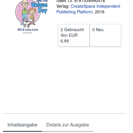
ISBN 13: 9781539590576
Verlag:
CreateSpace Independent
SCHLIESSEN
Publishing Platform
,
2016
2 Gebraucht
0 Neu
Von
EUR
6,89
Inhaltsangabe
Details zur Ausgabe