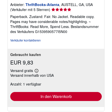
Anbieter:
ThriftBooks-Atlanta
, AUSTELL, GA, USA
Verkäuferbewertung
(Verkäufer mit 5 Sternen)
5
Paperback. Zustand: Fair. No Jacket. Readable copy.
von
Pages may have considerable notes/highlighting. ~
5
ThriftBooks: Read More, Spend Less.
Bestandsnummer
Sternen
des Verkäufers G1539590577I5N00
Verkäufer kontaktieren
Gebraucht kaufen
EUR 9,83
Versand gratis
Weitere
Versand innerhalb von USA
Informationen
zu
Anzahl: 1 verfügbar
Versandkosten
In den Warenkorb