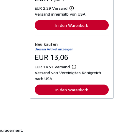
EUR 2,29 Versand
W
Versand innerhalb von USA
e
i
t
In den Warenkorb
e
r
e
I
Neu kaufen
n
Diesen Artikel anzeigen
f
o
EUR 13,06
r
m
EUR 14,51 Versand
a
W
t
Versand von Vereinigtes Königreich
e
i
i
nach USA
o
t
n
e
In den Warenkorb
e
r
n
e
z
I
u
n
V
f
e
o
r
r
s
m
a
a
n
couragement.
t