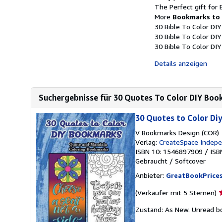
The Perfect gift for 
More
Bookmarks to 
30 Bible To Color DI
30 Bible To Color DI
30 Bible To Color DIY
Details anzeigen
Suchergebnisse für 30 Quotes To Color DIY Boo
30 Quotes to Color Di
V Bookmarks Design (COR)
Verlag:
CreateSpace Indepe
ISBN 10: 1546897909
/
ISB
Gebraucht
/
Softcover
Anbieter:
GreatBookPrice
V
(Verkäufer mit 5 Sternen)
5
Zustand: As New. Unread bo
v
5