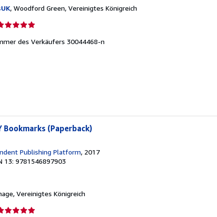
sUK
, Woodford Green, Vereinigtes Königreich
erkäuferbewertung
mmer des Verkäufers 30044468-n
on
ternen
Y Bookmarks (Paperback)
ndent Publishing Platform
, 2017
N 13: 9781546897903
nage, Vereinigtes Königreich
erkäuferbewertung