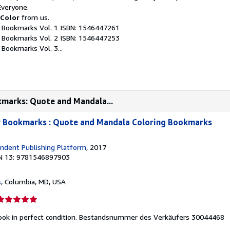
Everyone.
Color
from us.
Y Bookmarks Vol. 1 ISBN: 1546447261
Y Bookmarks Vol. 2 ISBN: 1546447253
 Bookmarks Vol. 3...
kmarks: Quote and Mandala...
y Bookmarks : Quote and Mandala Coloring Bookmarks
ndent Publishing Platform
, 2017
N 13: 9781546897903
s
, Columbia, MD, USA
erkäuferbewertung
ok in perfect condition.
Bestandsnummer des Verkäufers 30044468
on