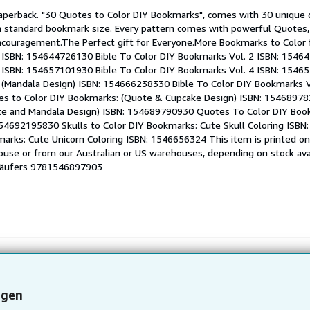
aperback. "30 Quotes to Color DIY Bookmarks", comes with 30 unique 
on
 a standard bookmark size. Every pattern comes with powerful Quotes, 
encouragement.The Perfect gift for Everyone.More Bookmarks to Color 
ternen
1 ISBN: 154644726130 Bible To Color DIY Bookmarks Vol. 2 ISBN: 1546
3 ISBN: 154657101930 Bible To Color DIY Bookmarks Vol. 4 ISBN: 1546
 (Mandala Design) ISBN: 154666238330 Bible To Color DIY Bookmarks Vol
s to Color DIY Bookmarks: (Quote & Cupcake Design) ISBN: 1546897
te and Mandala Design) ISBN: 154689790930 Quotes To Color DIY Boo
154692195830 Skulls to Color DIY Bookmarks: Cute Skull Coloring ISB
marks: Cute Unicorn Coloring ISBN: 1546656324 This item is printed o
se or from our Australian or US warehouses, depending on stock avail
äufers 9781546897903
ngen
Zurück nach oben