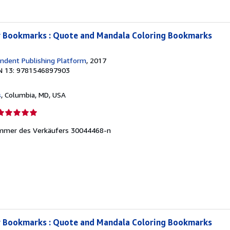
y Bookmarks : Quote and Mandala Coloring Bookmarks
ndent Publishing Platform
, 2017
N 13: 9781546897903
s
, Columbia, MD, USA
erkäuferbewertung
mmer des Verkäufers 30044468-n
on
ternen
y Bookmarks : Quote and Mandala Coloring Bookmarks