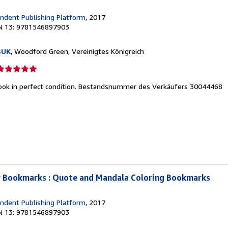
ndent Publishing Platform
, 2017
N 13: 9781546897903
sUK
, Woodford Green, Vereinigtes Königreich
erkäuferbewertung
ok in perfect condition.
Bestandsnummer des Verkäufers 30044468
on
ternen
y Bookmarks : Quote and Mandala Coloring Bookmarks
ndent Publishing Platform
, 2017
N 13: 9781546897903