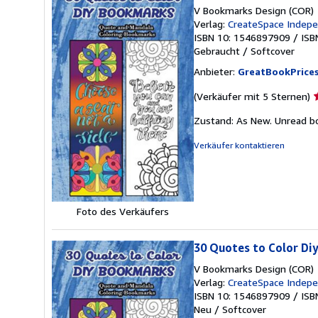
V Bookmarks Design (COR)
Verlag:
CreateSpace Indepe
ISBN 10: 1546897909
/
ISB
Gebraucht
/
Softcover
Anbieter:
GreatBookPrice
V
(Verkäufer mit 5 Sternen)
5
Zustand: As New. Unread bo
v
5
Verkäufer kontaktieren
S
Foto des Verkäufers
30 Quotes to Color Di
V Bookmarks Design (COR)
Verlag:
CreateSpace Indepe
ISBN 10: 1546897909
/
ISB
Neu
/
Softcover