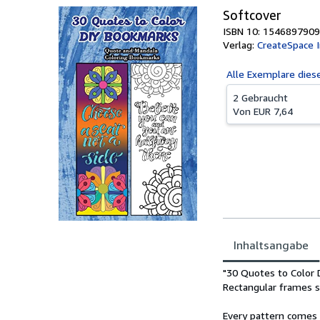
Softcover
ISBN 10: 1546897909
Verlag:
CreateSpace 
Alle
Exemplare dies
2 Gebraucht
Von
EUR 7,64
Inhaltsangabe
Inhaltsangabe
"30 Quotes to Color 
Rectangular frames s
Every pattern comes 