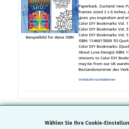
5
Paperback. Zustand: new. P
v
frames sized 2 x 6 inches,
5
gives you inspiration and 
S
Color DIY Bookmarks Vol. 
Color DIY Bookmarks Vol. 
Color DIY Bookmarks Vol. 5
Beispielbild für diese ISBN
ISBN: 1546813888 30 Quote
Color DIY Bookmarks: (Quo
About Love Design) ISBN: 
Unicorns to Color DIY Book
may be from our UK warehou
Bestandsnummer des Verk
Verkäufer kontaktieren
Wählen Sie Ihre Cookie-Einstellu