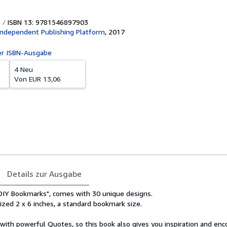
ISBN 13: 9781546897903
Independent Publishing Platform
,
2017
er ISBN-Ausgabe
4 Neu
Von
EUR 13,06
Details zur Ausgabe
DIY Bookmarks", comes with 30 unique designs.
ized 2 x 6 inches, a standard bookmark size.
with powerful Quotes, so this book also gives you inspiration and en