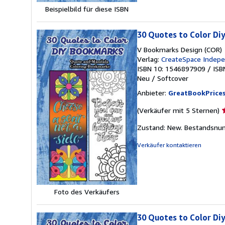
Beispielbild für diese ISBN
30 Quotes to Color Di
V Bookmarks Design (COR)
Verlag:
CreateSpace Indepe
ISBN 10: 1546897909
/
ISB
Neu
/
Softcover
Anbieter:
GreatBookPrice
V
(Verkäufer mit 5 Sternen)
5
Zustand: New.
Bestandsnu
v
5
Verkäufer kontaktieren
S
Foto des Verkäufers
30 Quotes to Color Di