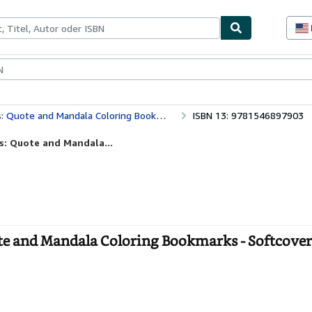
lerstücke
Verkäufer
Verkäufer werden
uote and Mandala Coloring Bookmarks
ISBN 13: 9781546897903
s: Quote and Mandala...
te and Mandala Coloring Bookmarks - Softcover