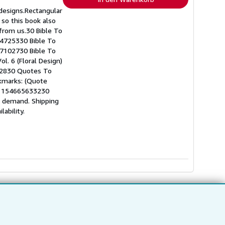
designs.Rectangular
so this book also
from us.30 Bible To
44725330 Bible To
57102730 Bible To
. 6 (Floral Design)
82830 Quotes To
kmarks: (Quote
N: 154665633230
n demand. Shipping
ability.