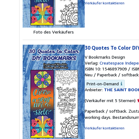
Verkäufer kontaktieren
S
Foto des Verkäufers
30 Quotes To Color D
V Bookmarks Design
Verlag:
Createspace Indepe
ISBN 10: 1546897909
/
ISB
Neu
/
Paperback / softback
Print-on-Demand
Anbieter:
THE SAINT BOO
V
(Verkäufer mit 5 Sternen)
5
Paperback / softback. Zust
v
working days.
Bestandsnum
5
S
Verkäufer kontaktieren