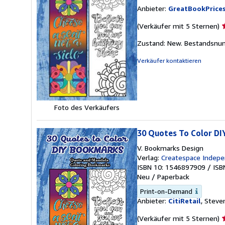
Anbieter:
GreatBookPrice
V
(Verkäufer mit 5 Sternen)
5
Zustand: New.
Bestandsnu
v
5
Verkäufer kontaktieren
S
Foto des Verkäufers
30 Quotes To Color DI
V. Bookmarks Design
Verlag:
Createspace Indepe
ISBN 10: 1546897909
/
ISB
Neu
/
Paperback
Print-on-Demand
Anbieter:
CitiRetail
, Steve
V
(Verkäufer mit 5 Sternen)