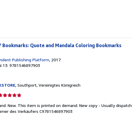
ternen
IY Bookmarks: Quote and Mandala Coloring Bookmarks
ndent Publishing Platform
, 2017
N 13: 9781546897903
KSTORE
, Southport, Vereinigtes Königreich
erkäuferbewertung
and: New. This item is printed on demand. New copy - Usually dispatch
on
mer des Verkäufers C9781546897903
ternen