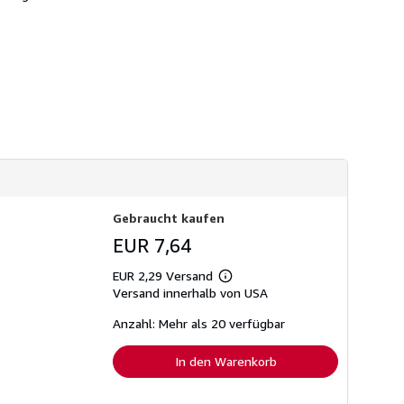
d
i
k
o
o
n
s
e
t
n
e
z
n
u
V
e
r
s
a
n
d
k
o
Gebraucht kaufen
s
t
EUR 7,64
e
n
EUR 2,29 Versand
Weitere
Versand innerhalb von USA
Informationen
zu
Versandkosten
Anzahl: Mehr als 20 verfügbar
In den Warenkorb