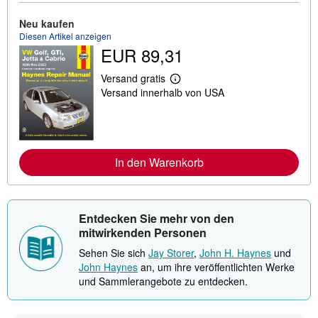
o
r
Neu kaufen
m
Diesen Artikel anzeigen
a
t
EUR 89,31
i
o
Versand gratis
n
W
e
Versand innerhalb von USA
e
n
i
z
t
u
e
V
r
e
e
r
I
In den Warenkorb
s
n
a
f
n
o
d
r
k
m
Entdecken Sie mehr von den
o
a
s
mitwirkenden Personen
t
t
i
e
Sehen Sie sich
Jay Storer
,
John H. Haynes
und
o
n
n
John Haynes
an, um ihre veröffentlichten Werke
e
und Sammlerangebote zu entdecken.
n
z
u
V