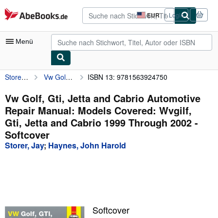
Zum Hauptinhalt
AbeBooks.de
EUR
Login
Seite
der
Einkaufseinstellungen.
Menü
Storer, Jay
Vw Golf, Gti, Jetta and Cabrio Automotive Repair Manual: Models Covered: Wvgilf, Gti, Jetta and Cabrio 1999 Through 2002
ISBN 13: 9781563924750
Nutzerkonto
Meine Bestellungen
Vw Golf, Gti, Jetta and Cabrio Automotive
Repair Manual: Models Covered: Wvgilf,
Detailsuche
Gti, Jetta and Cabrio 1999 Through 2002 -
Sammlungen
Softcover
Storer, Jay
;
Haynes, John Harold
Antiquarische Bücher
Kunst & Sammlerstücke
Verkäufer
Verkäufer werden
Softcover
Hilfe