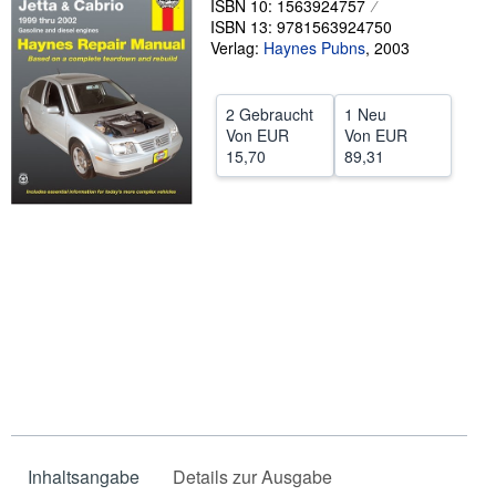
ISBN 10: 1563924757
ISBN 13: 9781563924750
SCHLIESSEN
Verlag:
Haynes Pubns
,
2003
2 Gebraucht
1 Neu
Von
EUR
Von
EUR
15,70
89,31
Inhaltsangabe
Details zur Ausgabe