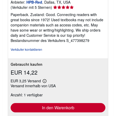
Anbieter:
HPB-Red
, Dallas, TX, USA
Verkäuferbewertung
(Verkäufer mit 5 Sternen)
5
Paperback. Zustand: Good. Connecting readers with
von
great books since 1972! Used textbooks may not include
5
companion materials such as access codes, etc. May
Sternen
have some wear or writing/highlighting. We ship orders
daily and Customer Service is our top priority!
Bestandsnummer des Verkäufers S_477398279
Verkäufer kontaktieren
Gebraucht kaufen
EUR 14,22
EUR 3,25 Versand
Weitere
Versand innerhalb von USA
Informationen
zu
Anzahl: 1 verfügbar
Versandkosten
In den Warenkorb