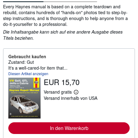
Inhaltsangabe
Every Haynes manual is based on a complete teardown and
rebuild, contains hundreds of "hands-on" photos tied to step-by-
step instructions, and is thorough enough to help anyone from a
do-it-yourselfer to a professional.
Die Inhaltsangabe kann sich auf eine andere Ausgabe dieses
Titels beziehen.
Gebraucht kaufen
Zustand: Gut
It's a well-cared-for item that...
Diesen Artikel anzeigen
EUR 15,70
Versand gratis
W
Versand innerhalb von USA
e
i
t
e
r
e
I
In den Warenkorb
n
f