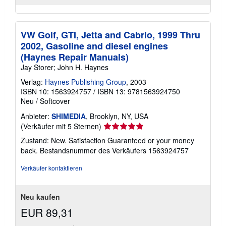
VW Golf, GTI, Jetta and Cabrio, 1999 Thru
2002, Gasoline and diesel engines
(Haynes Repair Manuals)
Jay Storer; John H. Haynes
Verlag:
Haynes Publishing Group
, 2003
ISBN 10: 1563924757
/
ISBN 13: 9781563924750
Neu
/
Softcover
Anbieter:
SHIMEDIA
, Brooklyn, NY, USA
Verkäuferbewertung
(Verkäufer mit 5 Sternen)
5
Zustand: New. Satisfaction Guaranteed or your money
von
back.
Bestandsnummer des Verkäufers 1563924757
5
Sternen
Verkäufer kontaktieren
Neu kaufen
EUR 89,31