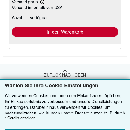
Versand gratis
Weitere
Versand innerhalb von USA
Informationen
zu
Anzahl: 1 verfügbar
Versandkosten
In den Warenkorb
ZURÜCK NACH OBEN
Wählen Sie Ihre Cookie-Einstellungen
Kaufen
Wir verwenden Cookies, um Ihnen den Einkauf zu ermöglichen,
Ihr Einkaufserlebnis zu verbessern und unsere Dienstleistungen
Anbieten
Detailsuche
zu erbringen. Darüber hinaus verwenden wir Cookies, um
Über uns
nachzuvollziehen, wie Kunden unsere Dienste nutzen (z. B. durch
Sammlungen
Verkäufer werden
die Erfassung von Website-Besuchen), sodass wir Optimierungen
Details anzeigen
Hilfe
Nutzerkonto
Partnerprogramm
Über uns / Impressum
vornehmen können. Sofern Sie zustimmen, setzen wir auch