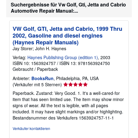
Suchergebnisse für Vw Golf, Gti, Jetta and Cabrio
e
r
Automotive Repair Manual:...
s
a
n
VW Golf, GTI, Jetta and Cabrio, 1999 Thru
d
k
2002, Gasoline and diesel engines
o
(Haynes Repair Manuals)
s
t
Jay Storer; John H. Haynes
e
n
Verlag:
Haynes Publishing Group (edition 1)
, 2003
ISBN 10: 1563924757
/
ISBN 13: 9781563924750
Gebraucht
/
Paperback
Anbieter:
BooksRun
, Philadelphia, PA, USA
Verkäuferbewertung
(Verkäufer mit 5 Sternen)
5
Paperback. Zustand: Very Good. 1. It's a well-cared-for
von
item that has seen limited use. The item may show minor
5
signs of wear. All the text is legible, with all pages
Sternen
included. It may have slight markings and/or highlighting.
Bestandsnummer des Verkäufers 1563924757-11-1
Verkäufer kontaktieren