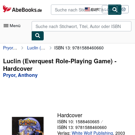
Zum Hauptinhalt
AbeBooks.de
EUR
Login
Seite
der
Einkaufseinstellungen.
Menü
Pryor, Anthony
Luclin (Everquest Role-Playing Game)
ISBN 13: 9781588460660
Nutzerkonto
Meine Bestellungen
Luclin (Everquest Role-Playing Game) -
Hardcover
Detailsuche
Pryor, Anthony
Sammlungen
Antiquarische Bücher
Kunst & Sammlerstücke
Verkäufer
Hardcover
ISBN 10: 1588460665
Verkäufer werden
ISBN 13: 9781588460660
Hilfe
Verlag:
White Wolf Publishing
,
2003