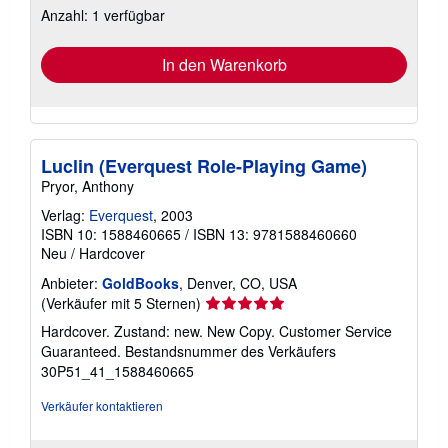
Anzahl: 1 verfügbar
Versandkosten
In den Warenkorb
Luclin (Everquest Role-Playing Game)
Pryor, Anthony
Verlag:
Everquest
, 2003
ISBN 10: 1588460665
/
ISBN 13: 9781588460660
Neu
/
Hardcover
Anbieter:
GoldBooks
, Denver, CO, USA
Verkäuferbewertung
(Verkäufer mit 5 Sternen)
5
Hardcover. Zustand: new. New Copy. Customer Service
von
Guaranteed.
Bestandsnummer des Verkäufers
5
30P51_41_1588460665
Sternen
Verkäufer kontaktieren