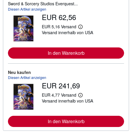
Sword & Sorcery Studios Everquest...
Diesen Artikel anzeigen
EUR 62,56
EUR 5,16 Versand
W
Versand innerhalb von USA
e
i
t
e
r
In den Warenkorb
e
I
n
f
Neu kaufen
o
Diesen Artikel anzeigen
r
m
EUR 241,69
a
t
EUR 4,77 Versand
i
W
o
Versand innerhalb von USA
e
n
i
e
t
n
e
z
r
In den Warenkorb
u
e
V
I
e