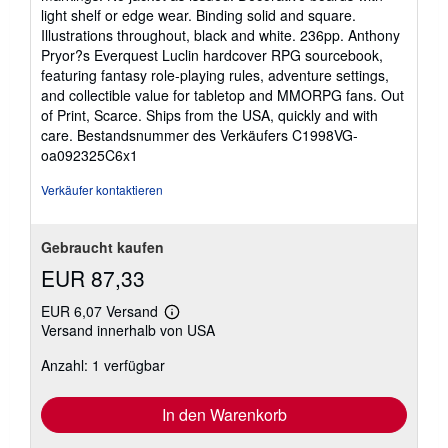
Sternen
light shelf or edge wear. Binding solid and square.
Illustrations throughout, black and white. 236pp. Anthony
Pryor?s Everquest Luclin hardcover RPG sourcebook,
featuring fantasy role-playing rules, adventure settings,
and collectible value for tabletop and MMORPG fans. Out
of Print, Scarce. Ships from the USA, quickly and with
care.
Bestandsnummer des Verkäufers C1998VG-
oa092325C6x1
Verkäufer kontaktieren
Gebraucht kaufen
EUR 87,33
EUR 6,07 Versand
Weitere
Versand innerhalb von USA
Informationen
zu
Anzahl: 1 verfügbar
Versandkosten
In den Warenkorb