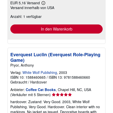
EUR 5,16 Versand
Weitere
Versand innerhalb von USA
Informationen
zu
Anzahl: 1 verfügbar
Versandkosten
In den Warenkorb
Everquest Luclin (Everquest Role-Playing
Game)
Pryor, Anthony
Verlag:
White Wolf Publishing
, 2003
ISBN 10: 1588460665
/
ISBN 13: 9781588460660
Gebraucht
/
Hardcover
Anbieter:
Coffee Cat Books
, Chapel Hill, NC, USA
Verkäuferbewertung
(Verkäufer mit 5 Sternen)
5
hardcover. Zustand: Very Good. 2003, White Wolf
von
Publishing. Very Good. Hardcover. Clean interior with no
5
markings. No jacket as issued. Decorative boards with