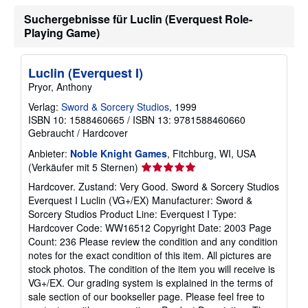
n
r
f
Suchergebnisse für Luclin (Everquest Role-
s
o
a
Playing Game)
r
n
m
d
a
k
t
o
Luclin (Everquest I)
i
s
o
Pryor, Anthony
t
n
e
e
Verlag:
Sword & Sorcery Studios
, 1999
n
n
ISBN 10: 1588460665
/
ISBN 13: 9781588460660
z
Gebraucht
/
Hardcover
u
V
Anbieter:
Noble Knight Games
, Fitchburg, WI, USA
e
Verkäuferbewertung
(Verkäufer mit 5 Sternen)
r
s
5
Hardcover. Zustand: Very Good. Sword & Sorcery Studios
a
von
n
Everquest I Luclin (VG+/EX) Manufacturer: Sword &
5
d
Sorcery Studios Product Line: Everquest I Type:
k
Sternen
Hardcover Code: WW16512 Copyright Date: 2003 Page
o
s
Count: 236 Please review the condition and any condition
t
notes for the exact condition of this item. All pictures are
e
stock photos. The condition of the item you will receive is
n
VG+/EX. Our grading system is explained in the terms of
sale section of our bookseller page. Please feel free to