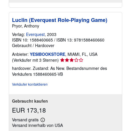
Luclin (Everquest Role-Playing Game)
Pryor, Anthony
Verlag:
Everquest
, 2003
ISBN 10: 1588460665
/
ISBN 13: 9781588460660
Gebraucht
/
Hardcover
Anbieter:
YESIBOOKSTORE
, MIAMI, FL, USA
Verkäuferbewertung
(Verkäufer mit 3 Sternen)
3
hardcover. Zustand: As New.
Bestandsnummer des
von
Verkäufers 1588460665-VB
5
Sternen
Verkäufer kontaktieren
Gebraucht kaufen
EUR 173,18
Versand gratis
Weitere
Versand innerhalb von USA
Informationen
zu