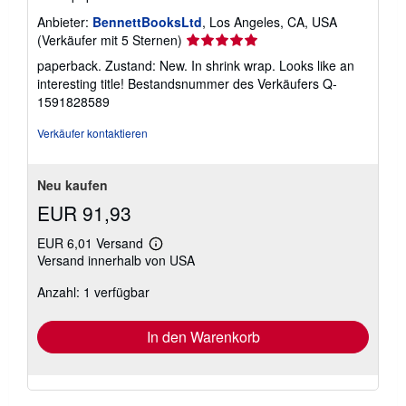
Anbieter:
BennettBooksLtd
, Los Angeles, CA, USA
Verkäuferbewertung
(Verkäufer mit 5 Sternen)
5
paperback. Zustand: New. In shrink wrap. Looks like an
von
interesting title!
Bestandsnummer des Verkäufers Q-
5
1591828589
Sternen
Verkäufer kontaktieren
Neu kaufen
EUR 91,93
EUR 6,01 Versand
Weitere
Versand innerhalb von USA
Informationen
zu
Anzahl: 1 verfügbar
Versandkosten
In den Warenkorb