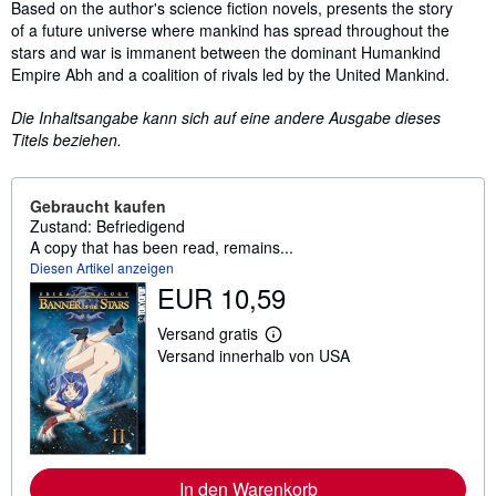
Inhaltsangabe
Based on the author's science fiction novels, presents the story
of a future universe where mankind has spread throughout the
stars and war is immanent between the dominant Humankind
Empire Abh and a coalition of rivals led by the United Mankind.
Die Inhaltsangabe kann sich auf eine andere Ausgabe dieses
Titels beziehen.
Gebraucht kaufen
Zustand: Befriedigend
A copy that has been read, remains...
Diesen Artikel anzeigen
EUR 10,59
Versand gratis
W
Versand innerhalb von USA
e
i
t
e
r
e
I
n
In den Warenkorb
f