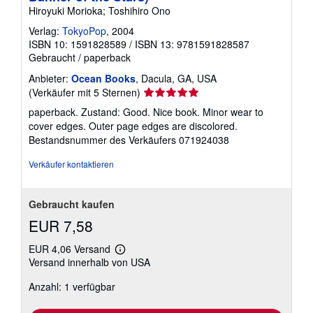
Hiroyuki Morioka; Toshihiro Ono
Verlag:
TokyoPop
, 2004
ISBN 10: 1591828589
/
ISBN 13: 9781591828587
Gebraucht
/
paperback
Anbieter:
Ocean Books
, Dacula, GA, USA
Verkäuferbewertung
(Verkäufer mit 5 Sternen)
5
paperback. Zustand: Good. Nice book. Minor wear to
von
cover edges. Outer page edges are discolored.
5
Bestandsnummer des Verkäufers 071924038
Sternen
Verkäufer kontaktieren
Gebraucht kaufen
EUR 7,58
EUR 4,06 Versand
Weitere
Versand innerhalb von USA
Informationen
zu
Anzahl: 1 verfügbar
Versandkosten