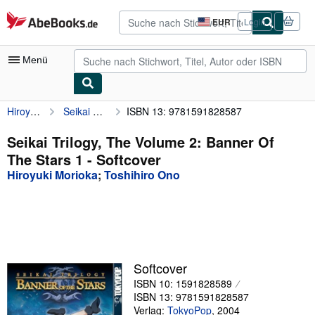
Zum Hauptinhalt
AbeBooks.de
EUR
Login
Seite
der
Einkaufseinstellungen.
Menü
Hiroyuki Morioka
Seikai Trilogy, The Volume 2: Banner Of The Stars 1
ISBN 13: 9781591828587
Nutzerkonto
Meine Bestellungen
Seikai Trilogy, The Volume 2: Banner Of
The Stars 1 - Softcover
Detailsuche
Hiroyuki Morioka
;
Toshihiro Ono
Sammlungen
Antiquarische Bücher
Kunst & Sammlerstücke
Verkäufer
Softcover
ISBN 10: 1591828589
Verkäufer werden
ISBN 13: 9781591828587
Hilfe
Verlag:
TokyoPop
,
2004