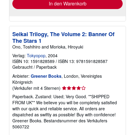
In den Warenkorb
Seikai Trilogy, The Volume 2: Banner Of
The Stars 1
Ono, Toshihiro and Morioka, Hiroyuki
Verlag:
Tokyopop
, 2004
ISBN 10: 1591828589
/
ISBN 13: 9781591828587
Gebraucht
/
Paperback
Anbieter:
Greener Books
, London, Vereinigtes
Königreich
Verkäuferbewertung
(Verkäufer mit 4 Sternen)
4
Paperback. Zustand: Used; Very Good. **SHIPPED
von
FROM UK** We believe you will be completely satisfied
5
with our quick and reliable service. All orders are
Sternen
dispatched as swiftly as possible! Buy with confidence!
Greener Books.
Bestandsnummer des Verkäufers
5060722