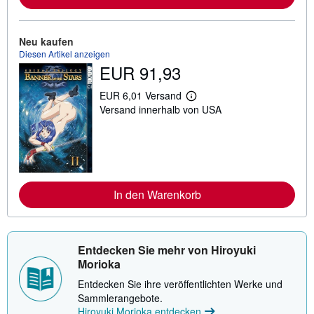
o
r
m
a
Neu kaufen
t
Diesen Artikel anzeigen
i
EUR 91,93
o
n
e
EUR 6,01 Versand
W
n
Versand innerhalb von USA
e
z
i
u
t
V
e
e
r
r
e
s
I
a
n
n
In den Warenkorb
f
d
o
k
r
o
m
s
a
t
Entdecken Sie mehr von Hiroyuki
t
e
i
n
Morioka
o
n
Entdecken Sie ihre veröffentlichten Werke und
e
Sammlerangebote.
n
Hiroyuki Morioka entdecken
z