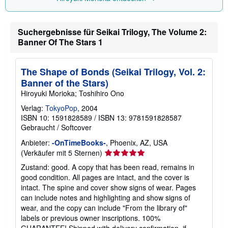
u
V
e
r
Suchergebnisse für Seikai Trilogy, The Volume 2:
s
Banner Of The Stars 1
a
n
d
k
The Shape of Bonds (Seikai Trilogy, Vol. 2:
o
Banner of the Stars)
s
t
Hiroyuki Morioka; Toshihiro Ono
e
n
Verlag:
TokyoPop
, 2004
ISBN 10: 1591828589
/
ISBN 13: 9781591828587
Gebraucht
/
Softcover
Anbieter:
-OnTimeBooks-
, Phoenix, AZ, USA
Verkäuferbewertung
(Verkäufer mit 5 Sternen)
5
Zustand: good. A copy that has been read, remains in
von
good condition. All pages are intact, and the cover is
5
intact. The spine and cover show signs of wear. Pages
Sternen
can include notes and highlighting and show signs of
wear, and the copy can include "From the library of"
labels or previous owner inscriptions. 100%
GUARANTEE! Shipped with delivery confirmation, if