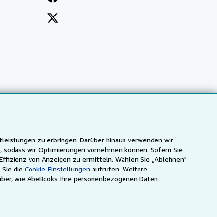
tleistungen zu erbringen. Darüber hinaus verwenden wir
n), sodass wir Optimierungen vornehmen können. Sofern Sie
 Effizienz von Anzeigen zu ermitteln. Wählen Sie „Ablehnen"
 Sie die
Cookie-Einstellungen
aufrufen. Weitere
ca
IberLibro.com
ZVAB.com
über, wie AbeBooks Ihre personenbezogenen Daten