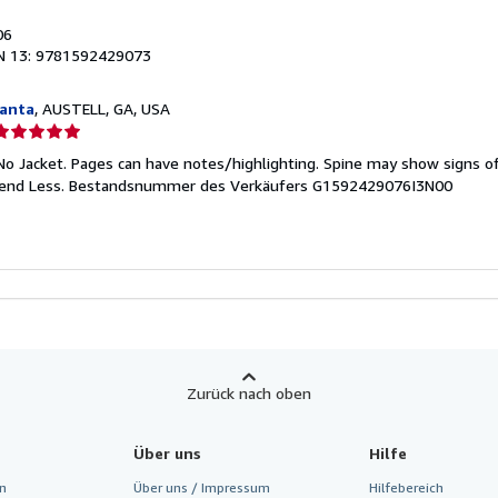
06
N 13: 9781592429073
lanta
, AUSTELL, GA, USA
erkäuferbewertung
No Jacket. Pages can have notes/highlighting. Spine may show signs of
on
pend Less.
Bestandsnummer des Verkäufers G1592429076I3N00
ternen
Zurück nach oben
Über uns
Hilfe
n
Über uns / Impressum
Hilfebereich