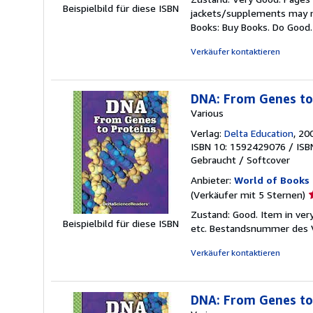
v
Beispielbild für diese ISBN
jackets/supplements may not
5
Books: Buy Books. Do Good
S
Verkäufer kontaktieren
DNA: From Genes to 
Various
Verlag:
Delta Education
, 20
ISBN 10: 1592429076
/
ISB
Gebraucht
/
Softcover
Anbieter:
World of Books 
V
(Verkäufer mit 5 Sternen)
5
Zustand: Good. Item in ver
v
Beispielbild für diese ISBN
etc.
Bestandsnummer des 
5
S
Verkäufer kontaktieren
DNA: From Genes to 