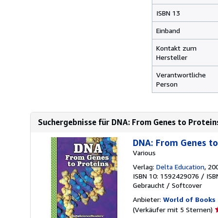
ISBN 13
Einband
Kontakt zum
Hersteller
Verantwortliche
Person
Suchergebnisse für DNA: From Genes to Proteins 
DNA: From Genes to 
Various
Verlag:
Delta Education
, 20
ISBN 10: 1592429076
/
ISB
Gebraucht
/
Softcover
Anbieter:
World of Books 
V
(Verkäufer mit 5 Sternen)