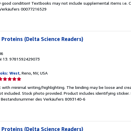
y good condition! Textbooks may not include supplemental items i.e. 
on
Verkäufers 00077216529
ternen
Proteins (Delta Science Readers)
06
N 13: 9781592429073
oks: West
, Reno, NV, USA
erkäuferbewertung
t with minimal writing/highlighting. The binding may be loose and cre
on
 included. Stock photo provided. Product includes identifying sticker.
.
Bestandsnummer des Verkäufers 8093140-6
ternen
Proteins (Delta Science Readers)