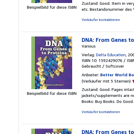
5
Zustand: Good. Item in ver
v
Beispielbild für diese ISBN
etc.
Bestandsnummer des 
5
S
Verkäufer kontaktieren
DNA: From Genes to 
Various
Verlag:
Delta Education
, 20
ISBN 10: 1592429076
/
ISB
Gebraucht
/
Softcover
Anbieter:
Better World Bo
V
(Verkäufer mit 5 Sternen)
5
Zustand: Good. Pages intac
v
Beispielbild für diese ISBN
jackets/supplements are not
5
Books: Buy Books. Do Good
S
Verkäufer kontaktieren
DNA: From Genes to 