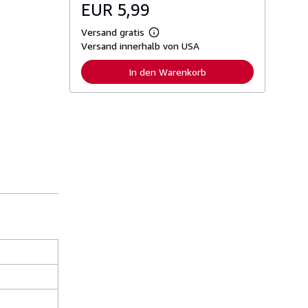
EUR 5,99
Versand gratis
W
Versand innerhalb von USA
e
i
t
In den Warenkorb
e
r
e
I
n
f
o
r
m
a
t
i
o
n
e
n
z
u
V
e
r
s
a