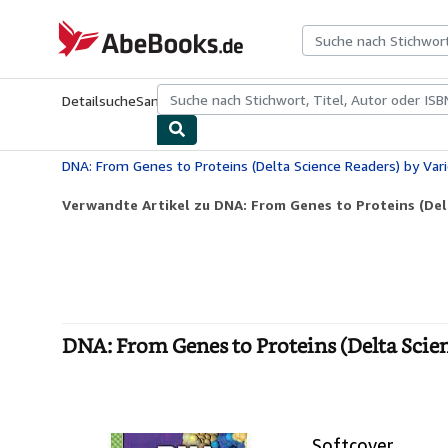
Zum Hauptinhalt
AbeBooks.de
Detailsuche
Sammlungen
Antiquarische Bücher
Kunst & Samm
Verwandte Artikel zu DNA: From Genes to Proteins (Delt
DNA: From Genes to Proteins (Delta Scie
Softcover