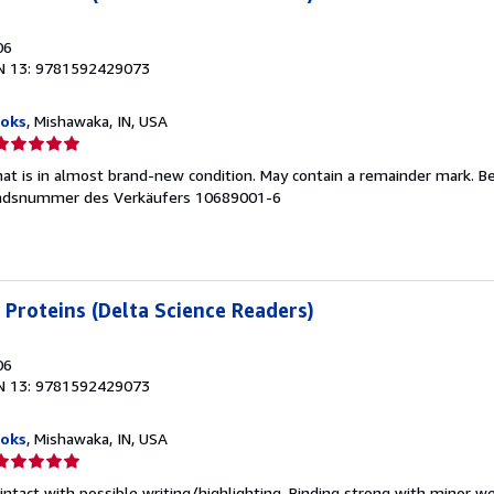
06
N 13: 9781592429073
ooks
, Mishawaka, IN, USA
erkäuferbewertung
hat is in almost brand-new condition. May contain a remainder mark. B
on
ndsnummer des Verkäufers 10689001-6
ternen
Proteins (Delta Science Readers)
06
N 13: 9781592429073
ooks
, Mishawaka, IN, USA
erkäuferbewertung
ntact with possible writing/highlighting. Binding strong with minor we