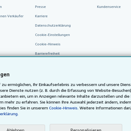
m
Presse
Kundenservice
inen Verkäufer
Karriere
Datenschutzerklärung
Cookie-Einstellungen
Cookie-Hinweis
Barrierefreiheit
ngen
 zu ermöglichen, Ihr Einkaufserlebnis zu verbessern und unsere Diens
sere Dienste nutzen (z. B. durch die Erfassung von Website-Besuche
anbietern ein, um in Anzeigen relevante Inhalte darzustellen und die
um mehr zu erfahren. Sie können Ihre Auswahl jederzeit ändern, indem
AbeBooks.fr
AbeBooks.it
AbeBooks Aus/NZ
AbeBooks.
ies finden Sie in unserem
Cookie-Hinweis.
Weitere Informationen dar
erklärung.
Justbooks.de
Finde jedes Buch zum besten Preis
Personalisieren
Ablehnen