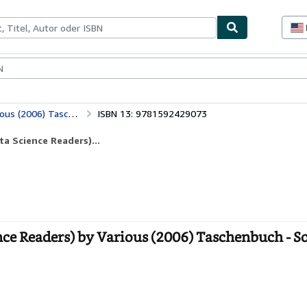
lerstücke
Verkäufer
Verkäufer werden
DNA: From Genes to Proteins (Delta Science Readers) by Various (2006) Taschenbuch
ISBN 13: 9781592429073
a Science Readers)...
nce Readers) by Various (2006) Taschenbuch - S