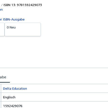
ISBN 13: 9781592429073
on
er ISBN-Ausgabe
0 Neu
gabe
Delta Education
Englisch
1592429076