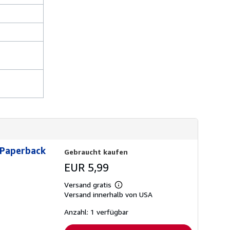
n
d
k
o
s
t
e
n
 Paperback
Gebraucht kaufen
EUR 5,99
Versand gratis
Weitere
Versand innerhalb von USA
Informationen
zu
Versandkosten
Anzahl: 1 verfügbar