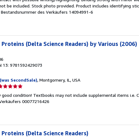
on
 be included. Stock photo provided. Product includes identifying stic
.
Bestandsnummer des Verkäufers 14094991-6
ternen
Proteins (Delta Science Readers) by Various (2006)
06
N 13: 9781592429073
(was SecondSale)
, Montgomery, IL, USA
erkäuferbewertung
y good condition! Textbooks may not include supplemental items i.e. 
on
Verkäufers 00077216426
ternen
Proteins (Delta Science Readers)