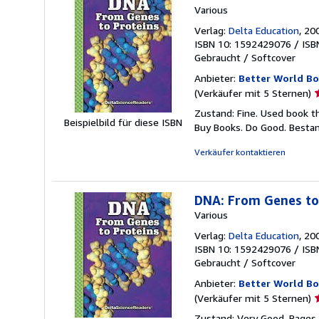
Various
Verlag:
Delta Education
, 20
ISBN 10: 1592429076
/
ISB
Gebraucht
/
Softcover
Anbieter:
Better World B
V
(Verkäufer mit 5 Sternen)
5
Zustand: Fine. Used book t
v
Beispielbild für diese ISBN
Buy Books. Do Good.
Besta
5
S
Verkäufer kontaktieren
DNA: From Genes to 
Various
Verlag:
Delta Education
, 20
ISBN 10: 1592429076
/
ISB
Gebraucht
/
Softcover
Anbieter:
Better World B
V
(Verkäufer mit 5 Sternen)
5
Zustand: Very Good. Pages i