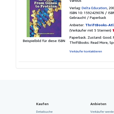
Various
Verlag:
Delta Education
, 20
ISBN 10: 1592429076
/
ISB
Gebraucht
/
Paperback
Anbieter:
ThriftBooks-At
V
(Verkäufer mit 5 Sternen)
5
Paperback. Zustand: Good. 
v
Beispielbild für diese ISBN
ThriftBooks: Read More, S
5
S
Verkäufer kontaktieren
Kaufen
Anbieten
Detailsuche
Verkäufer werde