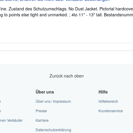
ine. Zustand des Schutzumschlags: No Dust Jacket. Pictorial hardcover.
on
g to points else tight and unmarked. ; 4to 11" - 13" tall.
Bestandsnumme
ternen
Zurück nach oben
Über uns
Hilfe
n
Über uns / Impressum
Hilfebereich
m
Presse
Kundenservice
nen Verkäufer
Karriere
Datenschutzerklärung