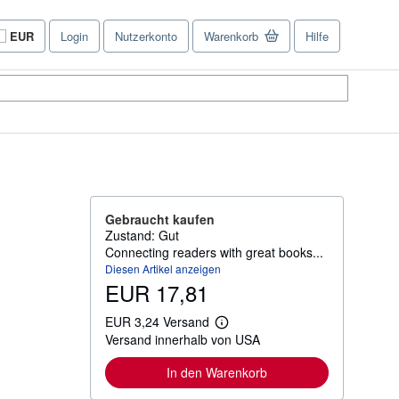
EUR
Login
Nutzerkonto
Warenkorb
Hilfe
Seite
der
Einkaufseinstellungen.
Gebraucht kaufen
Zustand: Gut
Connecting readers with great books...
Diesen Artikel anzeigen
EUR 17,81
EUR 3,24 Versand
W
Versand innerhalb von USA
e
i
t
In den Warenkorb
e
r