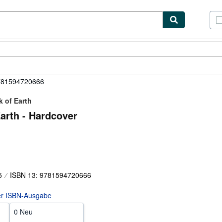
lerstücke
Verkäufer
Verkäufer werden
781594720666
k of Earth
arth - Hardcover
5
ISBN 13: 9781594720666
er ISBN-Ausgabe
0 Neu