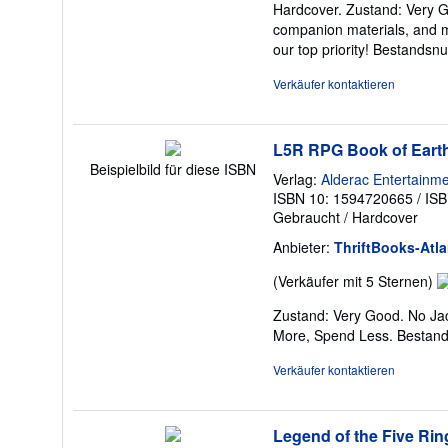
Hardcover. Zustand: Very G
v
companion materials, and m
5
our top priority!
Bestandsnu
S
Verkäufer kontaktieren
L5R RPG Book of Eart
Beispielbild für diese ISBN
Verlag:
Alderac Entertainm
ISBN 10: 1594720665
/
ISB
Gebraucht
/
Hardcover
Anbieter:
ThriftBooks-Atla
V
(Verkäufer mit 5 Sternen)
5
Zustand: Very Good. No Jac
v
More, Spend Less.
Bestan
5
S
Verkäufer kontaktieren
Legend of the Five Ri