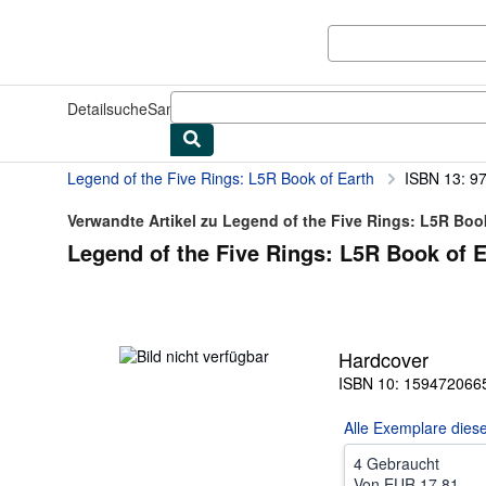
Zum Hauptinhalt
AbeBooks.de
Detailsuche
Sammlungen
Antiquarische Bücher
Kunst & Samm
Legend of the Five Rings: L5R Book of Earth
ISBN 13: 9
Verwandte Artikel zu Legend of the Five Rings: L5R Boo
Legend of the Five Rings: L5R Book of E
Hardcover
ISBN 10: 159472066
Alle
Exemplare dies
4 Gebraucht
Von
EUR 17,81