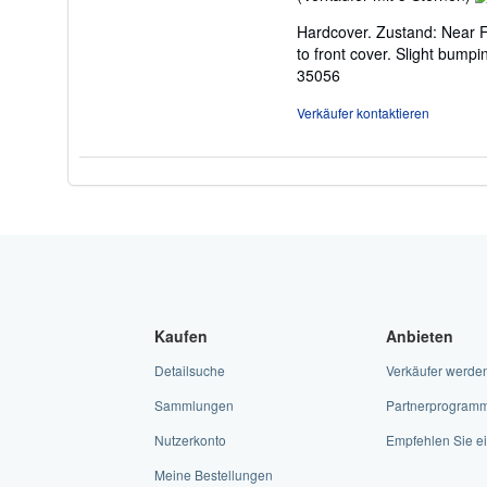
5
Hardcover. Zustand: Near F
v
to front cover. Slight bumpin
5
35056
S
Verkäufer kontaktieren
Kaufen
Anbieten
Detailsuche
Verkäufer werde
Sammlungen
Partnerprogram
Nutzerkonto
Empfehlen Sie ei
Meine Bestellungen