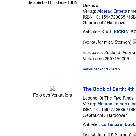
Beispielbild für diese ISBN
Unknown
Verlag:
Alderac Entertainm
ISBN 10: 1594720665
/
ISB
Gebraucht
/
Hardcover
Anbieter:
K & L KICKIN' 
V
(Verkäufer mit 5 Sternen)
5
hardcover. Zustand: Very G
v
Verkäufers 2507150009
5
S
Verkäufer kontaktieren
The Book of Earth: 4th
Foto des Verkäufers
Legend Of The Five Rings
Verlag:
Alderac Entertainm
ISBN 10: 1594720665
/
ISB
Gebraucht
/
Hardcover
Anbieter:
curtis paul books
V
(Verkäufer mit 5 Sternen)