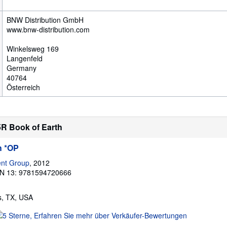
BNW Distribution GmbH
www.bnw-distribution.com
Winkelsweg 169
Langenfeld
Germany
40764
Österreich
5R Book of Earth
h *OP
ent Group
, 2012
N 13: 9781594720666
as, TX, USA
erkäuferbewertung