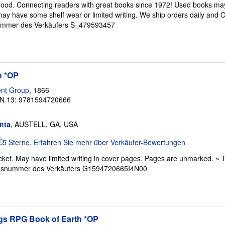
ood. Connecting readers with great books since 1972! Used books may
on
ay have some shelf wear or limited writing. We ship orders daily and 
mmer des Verkäufers S_479593457
ternen
h *OP
ent Group
, 1866
N 13: 9781594720666
nta
, AUSTELL, GA, USA
erkäuferbewertung
ket. May have limited writing in cover pages. Pages are unmarked. ~ 
on
dsnummer des Verkäufers G1594720665I4N00
ternen
ngs RPG Book of Earth *OP