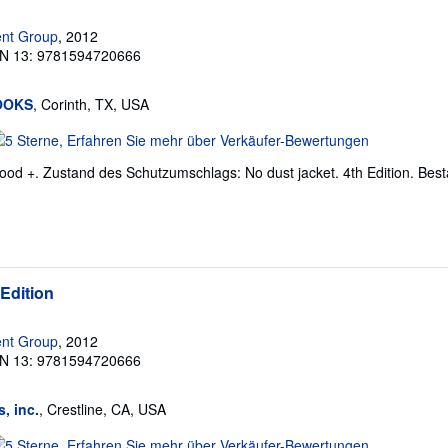
ent Group
, 2012
N 13: 9781594720666
BOOKS
, Corinth, TX, USA
erkäuferbewertung
ood +. Zustand des Schutzumschlags: No dust jacket. 4th Edition.
Bes
on
ternen
 Edition
ent Group
, 2012
N 13: 9781594720666
, inc.
, Crestline, CA, USA
erkäuferbewertung