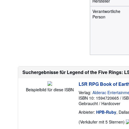
Hersteller
Verantwortliche
Person
Suchergebnisse für Legend of the Five Rings: L
L5R RPG Book of Eart
Beispielbild für diese ISBN
Verlag:
Alderac Entertainm
ISBN 10: 1594720665
/
ISB
Gebraucht
/
Hardcover
Anbieter:
HPB-Ruby
, Dall
V
(Verkäufer mit 5 Sternen)
5