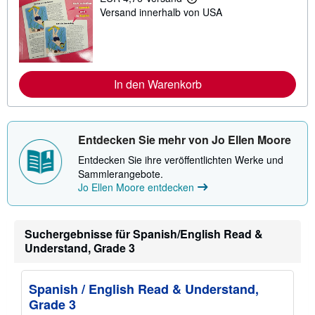
W
e
Versand innerhalb von USA
e
n
i
z
t
u
e
V
r
e
e
r
I
s
In den Warenkorb
n
a
f
n
o
d
r
k
m
o
Entdecken Sie mehr von Jo Ellen Moore
a
s
t
t
Entdecken Sie ihre veröffentlichten Werke und
i
e
Sammlerangebote.
o
n
n
Jo Ellen Moore entdecken
e
n
z
u
Suchergebnisse für Spanish/English Read &
V
Understand, Grade 3
e
r
s
a
Spanish / English Read & Understand,
n
d
Grade 3
k