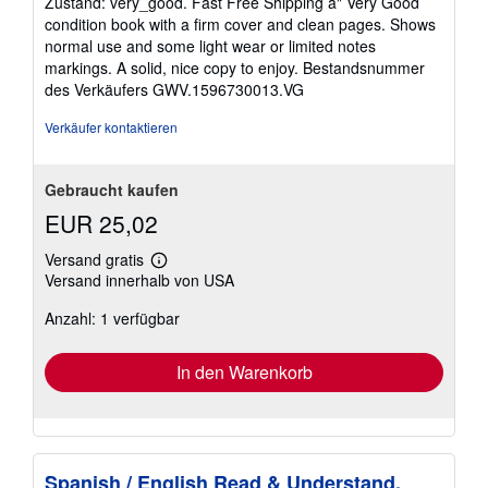
Zustand: very_good. Fast Free Shipping â" Very Good
von
condition book with a firm cover and clean pages. Shows
5
normal use and some light wear or limited notes
Sternen
markings. A solid, nice copy to enjoy.
Bestandsnummer
des Verkäufers GWV.1596730013.VG
Verkäufer kontaktieren
Gebraucht kaufen
EUR 25,02
Versand gratis
Weitere
Versand innerhalb von USA
Informationen
zu
Anzahl: 1 verfügbar
Versandkosten
In den Warenkorb
Spanish / English Read & Understand,