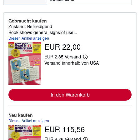
Gebraucht kaufen
Zustand: Befriedigend
Book shows general signs of use...
Diesen Artikel anzeigen
EUR 22,00
EUR 2,85 Versand
W
Versand innerhalb von USA
e
i
t
e
r
e
I
In den Warenkorb
n
f
o
r
Neu kaufen
m
a
Diesen Artikel anzeigen
t
EUR 115,56
i
o
EUR 4,76 Versand
n