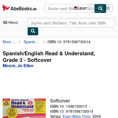
Zum Hauptinhalt
AbeBooks.de
EUR
Login
Seite
der
Einkaufseinstellungen.
Menü
Moore, Jo Ellen
Spanish/English Read & Understand, Grade 3
ISBN 13: 9781596730014
Nutzerkonto
Meine Bestellungen
Spanish/English Read & Understand,
Grade 3 - Softcover
Detailsuche
Moore, Jo Ellen
Sammlungen
Antiquarische Bücher
Kunst & Sammlerstücke
Verkäufer
Softcover
ISBN 10: 1596730013
Verkäufer werden
ISBN 13: 9781596730014
Hilfe
Verlag:
Evan-Moor Corp
,
2005