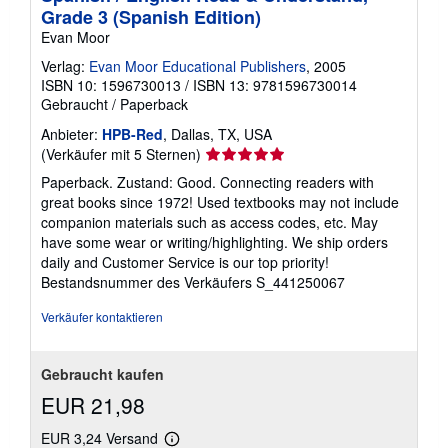
Grade 3 (Spanish Edition)
Evan Moor
Verlag:
Evan Moor Educational Publishers
, 2005
ISBN 10: 1596730013
/
ISBN 13: 9781596730014
Gebraucht
/
Paperback
Anbieter:
HPB-Red
, Dallas, TX, USA
Verkäuferbewertung
(Verkäufer mit 5 Sternen)
5
Paperback. Zustand: Good. Connecting readers with
von
great books since 1972! Used textbooks may not include
5
companion materials such as access codes, etc. May
Sternen
have some wear or writing/highlighting. We ship orders
daily and Customer Service is our top priority!
Bestandsnummer des Verkäufers S_441250067
Verkäufer kontaktieren
Gebraucht kaufen
EUR 21,98
EUR 3,24 Versand
Weitere