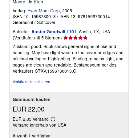
Moore, Jo Ellen
o
s
Verlag:
Evan-Moor Corp
, 2005
t
ISBN 10: 1596730013
/
ISBN 13: 9781596730014
e
n
Gebraucht
/
Softcover
Anbieter:
Austin Goodwill 1101
, Austin, TX, USA
Verkäuferbewertung
(Verkäufer mit 5 Sternen)
5
Zustand: good. Book shows general signs of use and
von
handling. May have light wear on the cover or edges and
5
minimal writing or highlighting. Binding remains tight, and
Sternen
pages are clean and readable.
Bestandsnummer des
Verkäufers CTXV.1596730013.G
Verkäufer kontaktieren
Gebraucht kaufen
EUR 22,00
EUR 2,85 Versand
Weitere
Versand innerhalb von USA
Informationen
zu
Anzahl: 1 verfügbar
Versandkosten