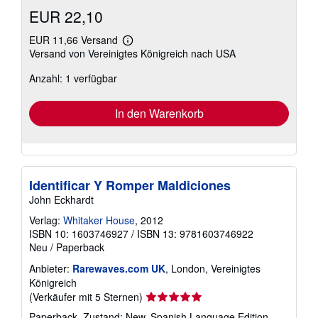
EUR 22,10
EUR 11,66 Versand
Weitere
Versand von Vereinigtes Königreich nach USA
Informationen
zu
Anzahl: 1 verfügbar
Versandkosten
In den Warenkorb
Identificar Y Romper Maldiciones
John Eckhardt
Verlag:
Whitaker House
, 2012
ISBN 10: 1603746927
/
ISBN 13: 9781603746922
Neu
/
Paperback
Anbieter:
Rarewaves.com UK
, London, Vereinigtes
Königreich
Verkäuferbewertung
(Verkäufer mit 5 Sternen)
5
Paperback. Zustand: New. Spanish Language Edition,