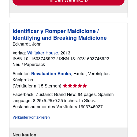
Identificar y Romper Maldicione /
Identifying and Breaking Maldicione
Eckhardt, John
Verlag:
Whitaker House
, 2013
ISBN 10: 1603746927
/
ISBN 13: 9781603746922
Neu
/
Paperback
Anbieter:
Revaluation Books
, Exeter, Vereinigtes
Königreich
Verkäuferbewertung
(Verkäufer mit 5 Sternen)
5
Paperback. Zustand: Brand New. 64 pages. Spanish
von
language. 8.25x5.25x0.25 inches. In Stock.
5
Bestandsnummer des Verkäufers 1603746927
Sternen
Verkäufer kontaktieren
Neu kaufen