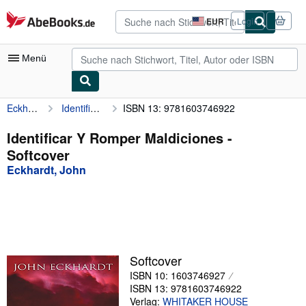
Zum Hauptinhalt
AbeBooks.de
EUR
Login
Seite
der
Einkaufseinstellungen.
Menü
Eckhardt, John
Identificar Y Romper Maldiciones
ISBN 13: 9781603746922
Nutzerkonto
Meine Bestellungen
Identificar Y Romper Maldiciones -
Softcover
Detailsuche
Eckhardt, John
Sammlungen
Antiquarische Bücher
Kunst & Sammlerstücke
Verkäufer
Softcover
ISBN 10: 1603746927
Verkäufer werden
ISBN 13: 9781603746922
Hilfe
Verlag:
WHITAKER HOUSE