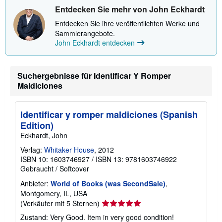
t
n
Entdecken Sie mehr von John Eckhardt
i
o
Entdecken Sie ihre veröffentlichten Werke und
n
Sammlerangebote.
e
n
John Eckhardt entdecken
z
u
V
e
Suchergebnisse für Identificar Y Romper
r
Maldiciones
s
a
n
d
Identificar y romper maldiciones (Spanish
k
o
Edition)
s
Eckhardt, John
t
e
Verlag:
Whitaker House
, 2012
n
ISBN 10: 1603746927
/
ISBN 13: 9781603746922
Gebraucht
/
Softcover
Anbieter:
World of Books (was SecondSale)
,
Montgomery, IL, USA
Verkäuferbewertung
(Verkäufer mit 5 Sternen)
5
Zustand: Very Good. Item in very good condition!