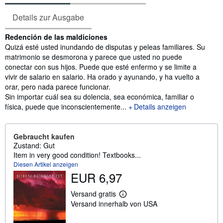
Details zur Ausgabe
Inhaltsangabe
Redención de las maldiciones
Quizá esté usted inundando de disputas y peleas familiares. Su
matrimonio se desmorona y parece que usted no puede
conectar con sus hijos. Puede que esté enfermo y se limite a
vivir de salario en salario. Ha orado y ayunando, y ha vuelto a
orar, pero nada parece funcionar.
Sin importar cuál sea su dolencia, sea económica, familiar o
física, puede que inconscientemente...
Details anzeigen
Gebraucht kaufen
Zustand: Gut
Item in very good condition! Textbooks...
Diesen Artikel anzeigen
EUR 6,97
Versand gratis
W
Versand innerhalb von USA
e
i
t