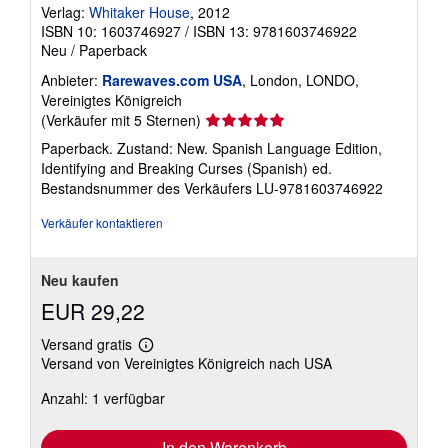
Verlag:
Whitaker House
, 2012
ISBN 10: 1603746927
/
ISBN 13: 9781603746922
Neu
/
Paperback
Anbieter:
Rarewaves.com USA
, London, LONDO,
Vereinigtes Königreich
Verkäuferbewertung
(Verkäufer mit 5 Sternen)
5
Paperback. Zustand: New. Spanish Language Edition,
von
Identifying and Breaking Curses (Spanish) ed.
5
Bestandsnummer des Verkäufers LU-9781603746922
Sternen
Verkäufer kontaktieren
Neu kaufen
EUR 29,22
Versand gratis
Weitere
Versand von Vereinigtes Königreich nach USA
Informationen
zu
Anzahl: 1 verfügbar
Versandkosten
In den Warenkorb