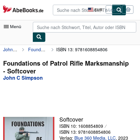
Zum Hauptinhalt
AbeBooks.de
EUR
Login
Seite
der
Einkaufseinstellungen.
Menü
John C Simpson
Foundations of Patrol Rifle Marksmanship
ISBN 13: 9781608854806
Nutzerkonto
Meine Bestellungen
Foundations of Patrol Rifle Marksmanship
- Softcover
Detailsuche
John C Simpson
Sammlungen
Antiquarische Bücher
Kunst & Sammlerstücke
Verkäufer
Softcover
ISBN 10: 1608854809
Verkäufer werden
ISBN 13: 9781608854806
Hilfe
Verlag:
Blue 360 Media, LLC
,
2023