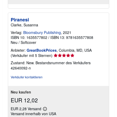
Piranesi
Clarke, Susanna
Verlag:
Bloomsbury Publishing
, 2021
ISBN 10: 1635577802
/
ISBN 13: 9781635577808
Neu
/
Softcover
Anbieter:
GreatBookPrices
, Columbia, MD, USA
Verkäuferbewertung
(Verkäufer mit 5 Sternen)
5
Zustand: New.
Bestandsnummer des Verkäufers
von
42640092-n
5
Sternen
Verkäufer kontaktieren
Neu kaufen
EUR 12,02
EUR 2,28 Versand
Weitere
Versand innerhalb von USA
Informationen