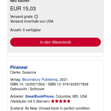
Neu kaufen
EUR 15,03
Versand gratis
Weitere
Versand innerhalb von USA
Informationen
zu
Anzahl: 5 verfügbar
Versandkosten
In den Warenkorb
Piranesi
Clarke, Susanna
Verlag:
Bloomsbury Publishing
, 2021
ISBN 10: 1635577802
/
ISBN 13: 9781635577808
Gebraucht
/
Softcover
Anbieter:
GreatBookPrices
, Columbia, MD, USA
Verkäuferbewertung
(Verkäufer mit 5 Sternen)
5
Zustand: As New. Unread book in perfect condition.
von