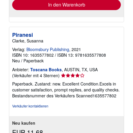
In den Warenkorb
Piranesi
Clarke, Susanna
Verlag:
Bloomsbury Publishing
, 2021
ISBN 10: 1635577802
/
ISBN 13: 9781635577808
Neu
/
Paperback
Anbieter:
Toscana Books
, AUSTIN, TX, USA
Verkäuferbewertung
(Verkäufer mit 4 Sternen)
4
Paperback. Zustand: new. Excellent Condition.Excels in
von
customer satisfaction, prompt replies, and quality checks.
5
Bestandsnummer des Verkäufers Scanned1635577802
Sternen
Verkäufer kontaktieren
Neu kaufen
EUR 11,68