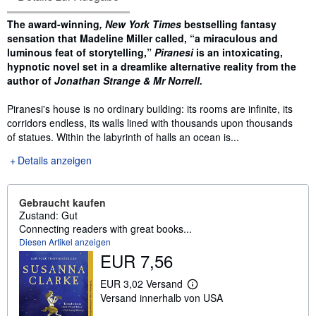
Inhaltsangabe
The award-winning
, New York Times
bestselling fantasy
sensation that Madeline Miller called, “a miraculous and
luminous feat of storytelling,”
Piranesi
is an intoxicating,
hypnotic novel set in a dreamlike alternative reality from the
author of
Jonathan Strange & Mr Norrell.
Piranesi's house is no ordinary building: its rooms are infinite, its
corridors endless, its walls lined with thousands upon thousands
of statues. Within the labyrinth of halls an ocean is...
Details anzeigen
Gebraucht kaufen
Zustand: Gut
Connecting readers with great books...
Diesen Artikel anzeigen
EUR 7,56
EUR 3,02 Versand
W
Versand innerhalb von USA
e
i