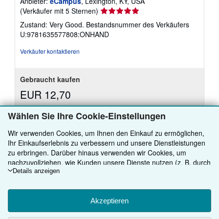
Anbieter:
eCampus
, Lexington, KY, USA
Verkäuferbewertung
(Verkäufer mit 5 Sternen)
5
Zustand: Very Good.
Bestandsnummer des Verkäufers
von
U:9781635577808:ONHAND
5
Sternen
Verkäufer kontaktieren
Gebraucht kaufen
EUR 12,70
EUR 3,45 Versand
Wählen Sie Ihre Cookie-Einstellungen
Weitere
Versand innerhalb von USA
Informationen
zu
Wir verwenden Cookies, um Ihnen den Einkauf zu ermöglichen,
Anzahl: Mehr als 20 verfügbar
Versandkosten
Ihr Einkaufserlebnis zu verbessern und unsere Dienstleistungen
zu erbringen. Darüber hinaus verwenden wir Cookies, um
In den Warenkorb
nachzuvollziehen, wie Kunden unsere Dienste nutzen (z. B. durch
die Erfassung von Website-Besuchen), sodass wir Optimierungen
Details anzeigen
vornehmen können. Sofern Sie zustimmen, setzen wir auch
Cookies von Drittanbietern ein, um in Anzeigen relevante Inhalte
darzustellen und die Effizienz von Anzeigen zu ermitteln. Wählen
Akzeptieren
Es gibt
37
weitere Exemplare dieses Buches
Sie „Ablehnen" aus, um abzulehnen, oder „Personalisieren", um