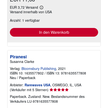
EUR 3,72 Versand
Weitere
Versand innerhalb von USA
Informationen
zu
Anzahl: 1 verfügbar
Versandkosten
In den Warenkorb
Piranesi
Susanna Clarke
Verlag:
Bloomsbury Publishing
, 2021
ISBN 10: 1635577802
/
ISBN 13: 9781635577808
Neu
/
Paperback
Anbieter:
Rarewaves USA
, OSWEGO, IL, USA
Verkäuferbewertung
(Verkäufer mit 5 Sternen)
5
Paperback. Zustand: New.
Bestandsnummer des
von
Verkäufers LU-9781635577808
5