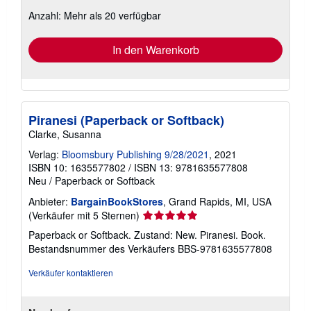
zu
Anzahl: Mehr als 20 verfügbar
Versandkosten
In den Warenkorb
Piranesi (Paperback or Softback)
Clarke, Susanna
Verlag:
Bloomsbury Publishing 9/28/2021
, 2021
ISBN 10: 1635577802
/
ISBN 13: 9781635577808
Neu
/
Paperback or Softback
Anbieter:
BargainBookStores
, Grand Rapids, MI, USA
Verkäuferbewertung
(Verkäufer mit 5 Sternen)
5
Paperback or Softback. Zustand: New. Piranesi. Book.
von
Bestandsnummer des Verkäufers BBS-9781635577808
5
Sternen
Verkäufer kontaktieren