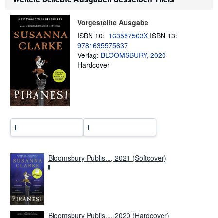
t
e
i
n
o
Vorgestellte Ausgabe
n
e
ISBN 10:
163557563X
ISBN 13:
n
9781635575637
z
Verlag:
BLOOMSBURY, 2020
u
V
Hardcover
e
r
s
a
n
d
k
o
s
t
e
n
Bloomsbury Publis..., 2021 (Softcover)
Bloomsbury Publis..., 2020 (Hardcover)