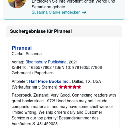
Entdecken Sie ihre veröffentlichten Werke und
Sammlerangebote.
Susanna Clarke entdecken
Suchergebnisse für Piranesi
Piranesi
Clarke, Susanna
Verlag:
Bloomsbury Publishing
, 2021
ISBN 10: 1635577802
/
ISBN 13: 9781635577808
Gebraucht
/
Paperback
Anbieter:
Half Price Books Inc.
, Dallas, TX, USA
Verkäuferbewertung
(Verkäufer mit 5 Sternen)
5
Paperback. Zustand: Very Good. Connecting readers with
von
great books since 1972! Used books may not include
5
companion materials, and may have some shelf wear or
Sternen
limited writing. We ship orders daily and Customer
Service is our top priority!
Bestandsnummer des
Verkäufers S_481452023