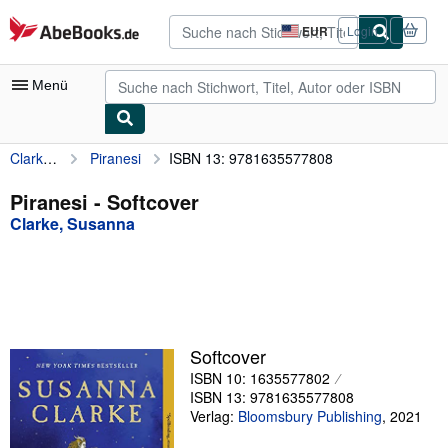
Zum Hauptinhalt
AbeBooks.de
EUR
Login
Seite
der
Einkaufseinstellungen.
Menü
Clarke, Susanna
Piranesi
ISBN 13: 9781635577808
Nutzerkonto
Meine Bestellungen
Piranesi - Softcover
Clarke, Susanna
Detailsuche
Sammlungen
Antiquarische Bücher
Kunst & Sammlerstücke
Softcover
Verkäufer
ISBN 10: 1635577802
ISBN 13: 9781635577808
Verkäufer werden
Verlag:
Bloomsbury Publishing
,
2021
Hilfe