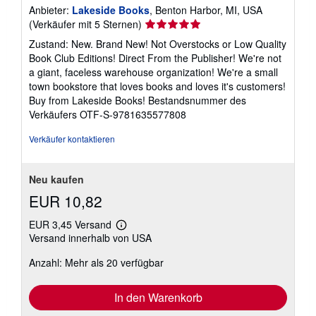
Anbieter:
Lakeside Books
, Benton Harbor, MI, USA
Verkäuferbewertung
(Verkäufer mit 5 Sternen)
5
Zustand: New. Brand New! Not Overstocks or Low Quality
von
Book Club Editions! Direct From the Publisher! We're not
5
a giant, faceless warehouse organization! We're a small
Sternen
town bookstore that loves books and loves it's customers!
Buy from Lakeside Books!
Bestandsnummer des
Verkäufers OTF-S-9781635577808
Verkäufer kontaktieren
Neu kaufen
EUR 10,82
EUR 3,45 Versand
Weitere
Versand innerhalb von USA
Informationen
zu
Anzahl: Mehr als 20 verfügbar
Versandkosten
In den Warenkorb