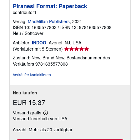
Piranesi Format: Paperback
contributor1
Verlag:
MacMillan Publishers
, 2021
ISBN 10: 1635577802
/
ISBN 13: 9781635577808
Neu
/
Softcover
Anbieter:
INDOO
, Avenel, NJ, USA
Verkäuferbewertung
(Verkäufer mit 5 Sternen)
5
Zustand: New. Brand New.
Bestandsnummer des
von
Verkäufers 9781635577808
5
Sternen
Verkäufer kontaktieren
Neu kaufen
EUR 15,37
Versand gratis
Weitere
Versand innerhalb von USA
Informationen
zu
Anzahl: Mehr als 20 verfügbar
Versandkosten