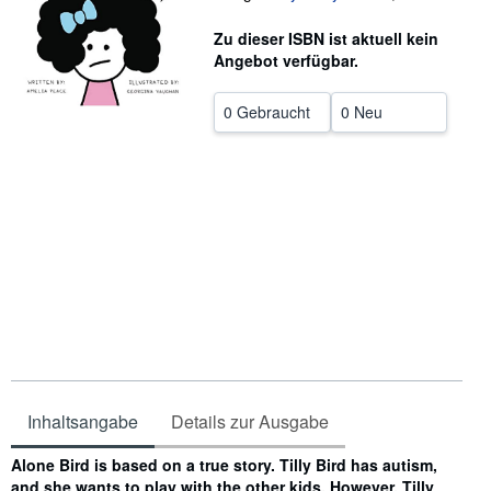
SCHLIESSEN
Zu dieser ISBN ist aktuell kein
Angebot verfügbar.
0 Gebraucht
0 Neu
Inhaltsangabe
Details zur Ausgabe
Inhaltsangabe
Alone Bird is based on a true story. Tilly Bird has autism,
and she wants to play with the other kids. However, Tilly