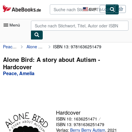
Zum Hauptinhalt
AbeBooks.de
EUR
Login
Seite
der
Einkaufseinstellungen.
Menü
Peace, Amelia
Alone Bird: A story about Autism
ISBN 13: 9781636251479
Nutzerkonto
Meine Bestellungen
Alone Bird: A story about Autism -
Hardcover
Detailsuche
Peace, Amelia
Sammlungen
Antiquarische Bücher
Kunst & Sammlerstücke
Verkäufer
Hardcover
ISBN 10: 1636251471
Verkäufer werden
ISBN 13: 9781636251479
Hilfe
Verlag:
Berry Berry Autism
,
2021