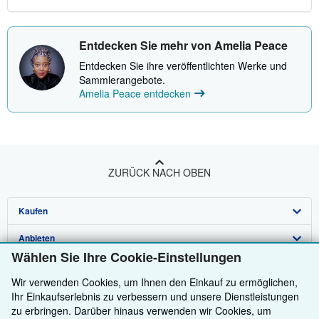
Entdecken Sie mehr von Amelia Peace
Entdecken Sie ihre veröffentlichten Werke und
Sammlerangebote.
Amelia Peace entdecken
ZURÜCK NACH OBEN
Kaufen
Anbieten
Detailsuche
Wählen Sie Ihre Cookie-Einstellungen
Über uns
Sammlungen
Verkäufer werden
Wir verwenden Cookies, um Ihnen den Einkauf zu ermöglichen,
Hilfe
Nutzerkonto
Partnerprogramm
Über uns / Impressum
Ihr Einkaufserlebnis zu verbessern und unsere Dienstleistungen
zu erbringen. Darüber hinaus verwenden wir Cookies, um
Weitere AbeBooks Unternehmen