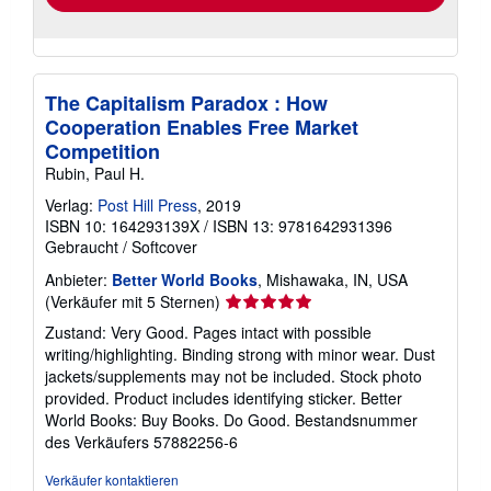
The Capitalism Paradox : How
Cooperation Enables Free Market
Competition
Rubin, Paul H.
Verlag:
Post Hill Press
, 2019
ISBN 10: 164293139X
/
ISBN 13: 9781642931396
Gebraucht
/
Softcover
Anbieter:
Better World Books
, Mishawaka, IN, USA
Verkäuferbewertung
(Verkäufer mit 5 Sternen)
5
Zustand: Very Good. Pages intact with possible
von
writing/highlighting. Binding strong with minor wear. Dust
5
jackets/supplements may not be included. Stock photo
Sternen
provided. Product includes identifying sticker. Better
World Books: Buy Books. Do Good.
Bestandsnummer
des Verkäufers 57882256-6
Verkäufer kontaktieren