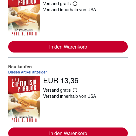
Versand gratis
W
Versand innerhalb von USA
e
i
t
e
r
e
I
n
In den Warenkorb
f
o
r
m
a
Neu kaufen
t
Diesen Artikel anzeigen
i
EUR 13,36
o
n
e
Versand gratis
W
n
Versand innerhalb von USA
e
z
i
u
t
V
e
e
r
r
e
s
I
a
n
n
In den Warenkorb
f
d