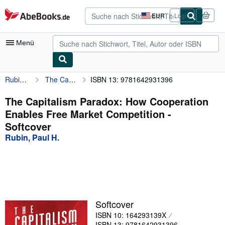
Zum Hauptinhalt
AbeBooks.de
EUR
Login
Seite
der
Einkaufseinstellungen.
Menü
Rubin, Paul H.
The Capitalism Paradox: How Cooperation Enables Free Market Competition
ISBN 13: 9781642931396
Nutzerkonto
Meine Bestellungen
The Capitalism Paradox: How Cooperation
Enables Free Market Competition -
Detailsuche
Softcover
Sammlungen
Rubin, Paul H.
Antiquarische Bücher
Kunst & Sammlerstücke
Verkäufer
Softcover
Verkäufer werden
ISBN 10: 164293139X
Hilfe
ISBN 13: 9781642931396