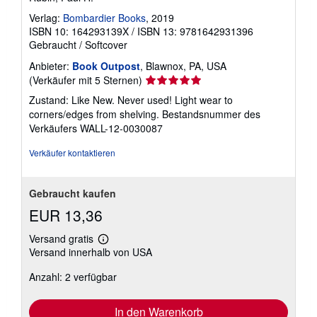
Verlag:
Bombardier Books
, 2019
ISBN 10: 164293139X
/
ISBN 13: 9781642931396
Gebraucht
/
Softcover
Anbieter:
Book Outpost
, Blawnox, PA, USA
Verkäuferbewertung
(Verkäufer mit 5 Sternen)
5
Zustand: Like New. Never used! Light wear to
von
corners/edges from shelving.
Bestandsnummer des
5
Verkäufers WALL-12-0030087
Sternen
Verkäufer kontaktieren
Gebraucht kaufen
EUR 13,36
Versand gratis
Weitere
Versand innerhalb von USA
Informationen
zu
Anzahl: 2 verfügbar
Versandkosten
In den Warenkorb