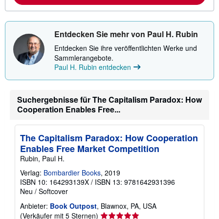
o
k
r
o
m
s
a
t
t
Entdecken Sie mehr von Paul H. Rubin
e
i
n
o
Entdecken Sie ihre veröffentlichten Werke und
n
Sammlerangebote.
e
Paul H. Rubin entdecken
n
z
u
V
Suchergebnisse für The Capitalism Paradox: How
e
r
Cooperation Enables Free...
s
a
n
d
The Capitalism Paradox: How Cooperation
k
Enables Free Market Competition
o
s
Rubin, Paul H.
t
e
Verlag:
Bombardier Books
, 2019
n
ISBN 10: 164293139X
/
ISBN 13: 9781642931396
Neu
/
Softcover
Anbieter:
Book Outpost
, Blawnox, PA, USA
Verkäuferbewertung
(Verkäufer mit 5 Sternen)