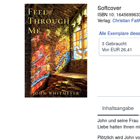
Softcover
ISBN 10: 164569963
Verlag:
Christian Fait
Alle
Exemplare dies
3 Gebraucht
Von
EUR 26,41
Inhaltsangabe
Inhaltsangabe
John und seine Frau E
Liebe hatten ihnen m
Plötzlich wird John 