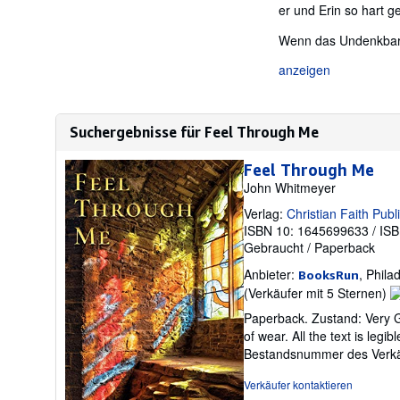
er und Erin so hart g
Wenn das Undenkbare 
anzeigen
Suchergebnisse für Feel Through Me
Feel Through Me
John Whitmeyer
Verlag:
Christian Faith Publi
ISBN 10: 1645699633
/
ISB
Gebraucht
/
Paperback
Anbieter:
, Phila
BooksRun
V
(Verkäufer mit 5 Sternen)
5
Paperback. Zustand: Very Go
v
of wear. All the text is legi
5
Bestandsnummer des Verk
S
Verkäufer kontaktieren