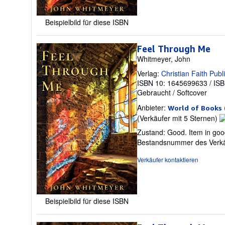
Beispielbild für diese ISBN
Feel Through Me
Whitmeyer, John
Verlag:
Christian Faith Publ
ISBN 10: 1645699633
/
ISB
Gebraucht
/
Softcover
Anbieter:
World of Books 
V
(Verkäufer mit 5 Sternen)
5
Zustand: Good. Item in goo
v
Bestandsnummer des Verk
5
S
Verkäufer kontaktieren
Beispielbild für diese ISBN