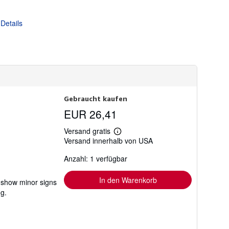
d
k
o
Details
s
t
e
n
Gebraucht kaufen
EUR 26,41
Versand gratis
Weitere
Versand innerhalb von USA
Informationen
zu
Anzahl: 1 verfügbar
Versandkosten
In den Warenkorb
y show minor signs
ng.