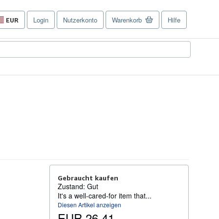
Login
Nutzerkonto
Warenkorb
Hilfe
EUR
Seite
der
Einkaufseinstellungen.
Gebraucht kaufen
Zustand: Gut
It's a well-cared-for item that...
Diesen Artikel anzeigen
EUR 26,41