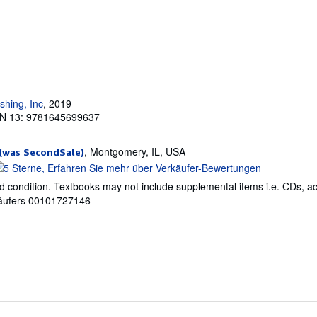
ishing, Inc
, 2019
N 13: 9781645699637
, Montgomery, IL, USA
(was SecondSale)
erkäuferbewertung
d condition. Textbooks may not include supplemental items i.e. CDs, a
on
äufers 00101727146
ternen