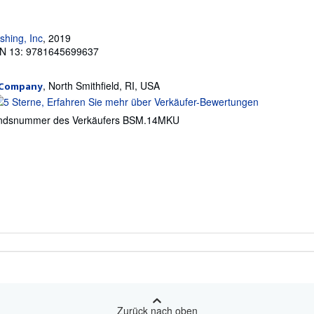
ishing, Inc
, 2019
N 13: 9781645699637
, North Smithfield, RI, USA
 Company
erkäuferbewertung
ndsnummer des Verkäufers BSM.14MKU
on
ternen
Zurück nach oben