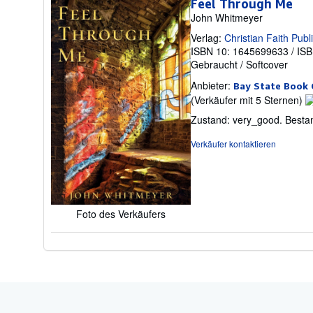
Feel Through Me
John Whitmeyer
Verlag:
Christian Faith Publ
ISBN 10: 1645699633
/
ISB
Gebraucht
/
Softcover
Anbieter:
Bay State Book
V
(Verkäufer mit 5 Sternen)
5
Zustand: very_good.
Besta
v
5
Verkäufer kontaktieren
S
Foto des Verkäufers