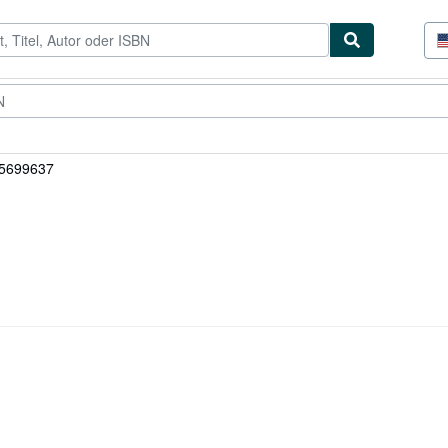
lerstücke
Verkäufer
Verkäufer werden
45699637