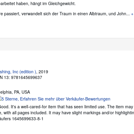
earbeitet haben, hängt im Gleichgewicht.
passiert, verwandelt sich der Traum in einen Albtraum, und John...
shing, Inc (edition )
, 2019
N 13: 9781645699637
delphia, PA, USA
erkäuferbewertung
od. It's a well-cared-for item that has seen limited use. The item ma
on
ble, with all pages included. It may have slight markings and/or highlighti
äufers 1645699633-8-1
ternen