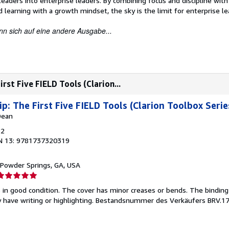
leaders into enterprise leaders. By combining focus and discipline with
 learning with a growth mindset, the sky is the limit for enterprise le
nn sich auf eine andere Ausgabe...
rst Five FIELD Tools (Clarion...
p: The First Five FIELD Tools (Clarion Toolbox Serie
Dean
22
N 13: 9781737320319
 Powder Springs, GA, USA
erkäuferbewertung
 in good condition. The cover has minor creases or bends. The binding
on
have writing or highlighting.
Bestandsnummer des Verkäufers BRV.1
ternen