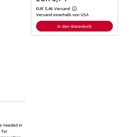
EUR 3,46 Versand
W
Versand innerhalb von USA
e
i
t
In den Warenkorb
e
r
e
I
n
f
o
r
m
a
t
i
o
n
e
n
z
u
V
e
r
re needed in
s
a
 for
n