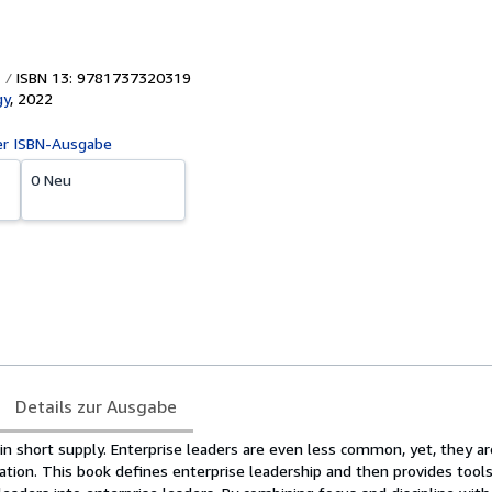
ISBN 13: 9781737320319
gy
,
2022
er ISBN-Ausgabe
0 Neu
Details zur Ausgabe
 in short supply. Enterprise leaders are even less common, yet, they a
tion. This book defines enterprise leadership and then provides tools