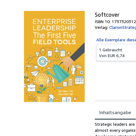
Softcover
ISBN 10: 1737320312
Verlag:
ClarionStrate
Alle
Exemplare dies
1 Gebraucht
Von
EUR 6,74
Inhaltsangabe
Inhaltsangabe
Strategic leaders are
almost every organiza