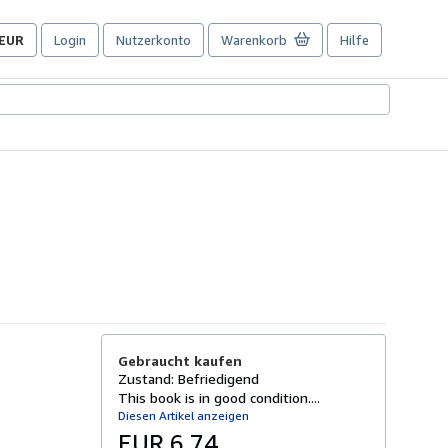
EUR
Login
Nutzerkonto
Warenkorb
Hilfe
Seite
der
Einkaufseinstellungen.
Gebraucht kaufen
Zustand: Befriedigend
This book is in good condition....
Diesen Artikel anzeigen
EUR 6,74