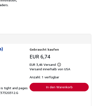
 innovation,
d
aders.
k
o
s
t
e
n
s)
Gebraucht kaufen
EUR 6,74
EUR 3,46 Versand
Weitere
Versand innerhalb von USA
Informationen
zu
Versandkosten
Anzahl: 1 verfügbar
In den Warenkorb
 is tight and pages
737320312.G