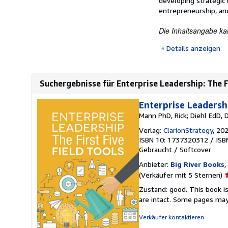
developing strategic 
entrepreneurship, and
Die Inhaltsangabe ka
Details anzeigen
Suchergebnisse für Enterprise Leadership: The Fi
Enterprise Leadershi
Mann PhD, Rick; Diehl EdD, 
Verlag:
ClarionStrategy
, 20
ISBN 10: 1737320312
/
ISB
Gebraucht
/
Softcover
Anbieter:
Big River Books
,
V
(Verkäufer mit 5 Sternen)
5
Zustand: good. This book is
v
are intact. Some pages may 
5
S
Verkäufer kontaktieren