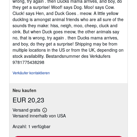
wrong, try again . then Ducks mama arrives, and boy, do
they get a surprise! Woof! says Dog. Moo! says Cow.
Cluck! says Hen, and Duck Goes . meow. A little yellow
duckling is amongst animal friends who are all sure of the
sounds they make: hiss, neigh, moo, cheep, cluck and
oink. But when Duck goes meow, the other animals say
no, that is wrong, try again . then Ducks mama arrives,
and boy, do they get a surprise! Shipping may be from
multiple locations in the US or from the UK, depending on
stock availability.
Bestandsnummer des Verkäufers
9781775438298
Verkäufer kontaktieren
Neu kaufen
EUR 20,23
Versand gratis
Weitere
Versand innerhalb von USA
Informationen
zu
Anzahl: 1 verfügbar
Versandkosten