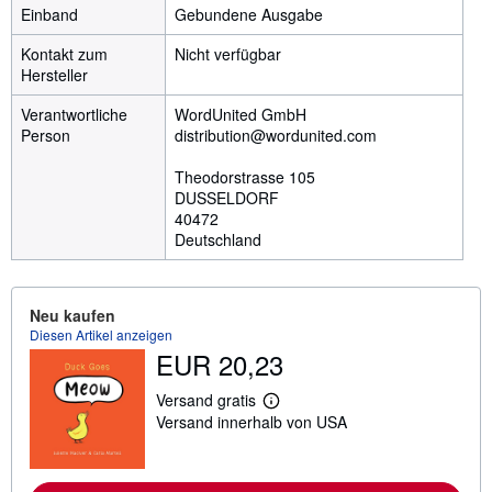
Einband
Gebundene Ausgabe
Kontakt zum
Nicht verfügbar
Hersteller
Verantwortliche
WordUnited GmbH
Person
distribution@wordunited.com
Theodorstrasse 105
DUSSELDORF
40472
Deutschland
Neu kaufen
Diesen Artikel anzeigen
EUR 20,23
Versand gratis
W
Versand innerhalb von USA
e
i
t
e
r