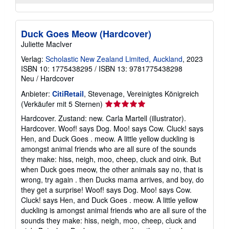
Duck Goes Meow (Hardcover)
Juliette MacIver
Verlag:
Scholastic New Zealand Limited, Auckland
, 2023
ISBN 10: 1775438295
/
ISBN 13: 9781775438298
Neu
/
Hardcover
Anbieter:
CitiRetail
, Stevenage, Vereinigtes Königreich
Verkäuferbewertung
(Verkäufer mit 5 Sternen)
5
Hardcover. Zustand: new. Carla Martell (illustrator).
von
Hardcover. Woof! says Dog. Moo! says Cow. Cluck! says
5
Hen, and Duck Goes . meow. A little yellow duckling is
Sternen
amongst animal friends who are all sure of the sounds
they make: hiss, neigh, moo, cheep, cluck and oink. But
when Duck goes meow, the other animals say no, that is
wrong, try again . then Ducks mama arrives, and boy, do
they get a surprise! Woof! says Dog. Moo! says Cow.
Cluck! says Hen, and Duck Goes . meow. A little yellow
duckling is amongst animal friends who are all sure of the
sounds they make: hiss, neigh, moo, cheep, cluck and