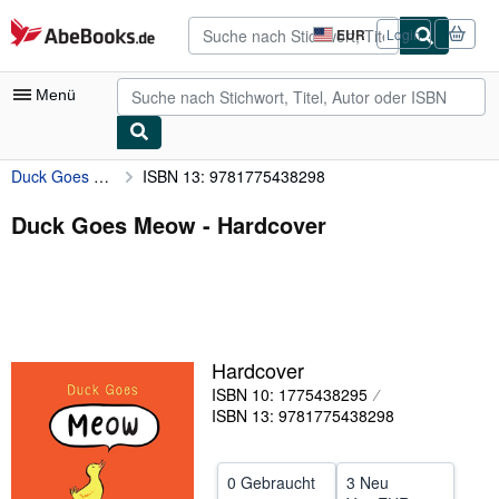
Zum Hauptinhalt
AbeBooks.de
EUR
Login
Seite
der
Einkaufseinstellungen.
Menü
Duck Goes Meow
ISBN 13: 9781775438298
Nutzerkonto
Meine Bestellungen
Duck Goes Meow - Hardcover
Detailsuche
Sammlungen
Antiquarische Bücher
Hardcover
Kunst & Sammlerstücke
ISBN 10: 1775438295
Verkäufer
ISBN 13: 9781775438298
Verkäufer werden
0 Gebraucht
3 Neu
Hilfe