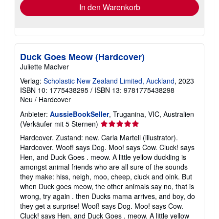
In den Warenkorb
Duck Goes Meow (Hardcover)
Juliette MacIver
Verlag:
Scholastic New Zealand Limited, Auckland
, 2023
ISBN 10: 1775438295
/
ISBN 13: 9781775438298
Neu
/
Hardcover
Anbieter:
AussieBookSeller
, Truganina, VIC, Australien
Verkäuferbewertung
(Verkäufer mit 5 Sternen)
5
Hardcover. Zustand: new. Carla Martell (illustrator).
von
Hardcover. Woof! says Dog. Moo! says Cow. Cluck! says
5
Hen, and Duck Goes . meow. A little yellow duckling is
Sternen
amongst animal friends who are all sure of the sounds
they make: hiss, neigh, moo, cheep, cluck and oink. But
when Duck goes meow, the other animals say no, that is
wrong, try again . then Ducks mama arrives, and boy, do
they get a surprise! Woof! says Dog. Moo! says Cow.
Cluck! says Hen, and Duck Goes . meow. A little yellow