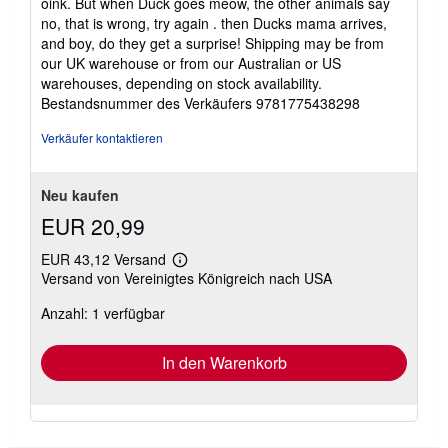
oink. But when Duck goes meow, the other animals say
no, that is wrong, try again . then Ducks mama arrives,
and boy, do they get a surprise! Shipping may be from
our UK warehouse or from our Australian or US
warehouses, depending on stock availability.
Bestandsnummer des Verkäufers 9781775438298
Verkäufer kontaktieren
Neu kaufen
EUR 20,99
EUR 43,12 Versand
Weitere
Versand von Vereinigtes Königreich nach USA
Informationen
zu
Anzahl: 1 verfügbar
Versandkosten
In den Warenkorb