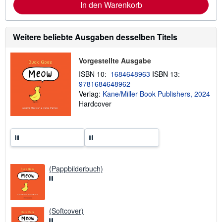
In den Warenkorb
e
I
n
f
Weitere beliebte Ausgaben desselben Titels
o
r
m
a
Vorgestellte Ausgabe
t
ISBN 10:
1684648963
ISBN 13:
i
o
9781684648962
n
Verlag:
Kane/Miller Book Publishers, 2024
e
Hardcover
n
z
u
V
e
r
s
a
n
(Pappbilderbuch)
d
k
o
s
t
e
(Softcover)
n