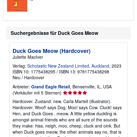
Suchergebnisse für Duck Goes Meow
Duck Goes Meow (Hardcover)
Juliette MacIver
Verlag:
Scholastic New Zealand Limited, Auckland
, 2023
ISBN 10: 1775438295
/
ISBN 13: 9781775438298
Neu
/
Hardcover
Anbieter:
Grand Eagle Retail
, Bensenville, IL, USA
Verkäuferbewertung
(Verkäufer mit 5 Sternen)
5
Hardcover. Zustand: new. Carla Martell (illustrator).
von
Hardcover. Woof! says Dog. Moo! says Cow. Cluck! says
5
Hen, and Duck Goes . meow. A little yellow duckling is
Sternen
amongst animal friends who are all sure of the sounds
they make: hiss, neigh, moo, cheep, cluck and oink. But
when Duck goes meow, the other animals say no, that is