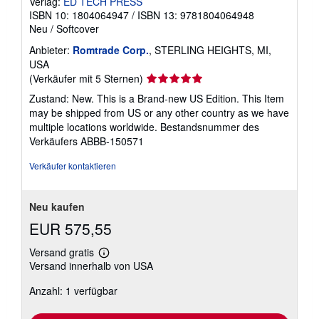
Verlag:
ED TECH PRESS
ISBN 10: 1804064947
/
ISBN 13: 9781804064948
Neu
/
Softcover
Anbieter:
Romtrade Corp.
, STERLING HEIGHTS, MI,
USA
Verkäuferbewertung
(Verkäufer mit 5 Sternen)
5
Zustand: New. This is a Brand-new US Edition. This Item
von
may be shipped from US or any other country as we have
5
multiple locations worldwide.
Bestandsnummer des
Sternen
Verkäufers ABBB-150571
Verkäufer kontaktieren
Neu kaufen
EUR 575,55
Versand gratis
Weitere
Versand innerhalb von USA
Informationen
zu
Anzahl: 1 verfügbar
Versandkosten