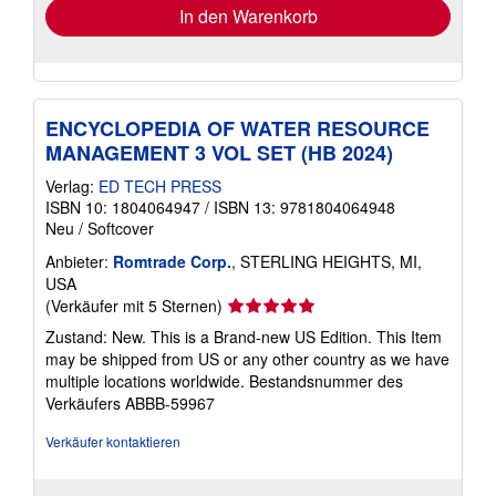
In den Warenkorb
ENCYCLOPEDIA OF WATER RESOURCE
MANAGEMENT 3 VOL SET (HB 2024)
Verlag:
ED TECH PRESS
ISBN 10: 1804064947
/
ISBN 13: 9781804064948
Neu
/
Softcover
Anbieter:
Romtrade Corp.
, STERLING HEIGHTS, MI,
USA
Verkäuferbewertung
(Verkäufer mit 5 Sternen)
5
Zustand: New. This is a Brand-new US Edition. This Item
von
may be shipped from US or any other country as we have
5
multiple locations worldwide.
Bestandsnummer des
Sternen
Verkäufers ABBB-59967
Verkäufer kontaktieren