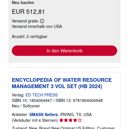
Neu kaufen
EUR 512,81
Versand gratis
Weitere
Versand innerhalb von USA
Informationen
zu
Anzahl: 2 verfügbar
Versandkosten
In den Warenkorb
ENCYCLOPEDIA OF WATER RESOURCE
MANAGEMENT 3 VOL SET (HB 2024)
Verlag:
ED TECH PRESS
ISBN 10: 1804064947
/
ISBN 13: 9781804064948
Neu
/
Softcover
Anbieter:
SMASS Sellers
, IRVING, TX, USA
Verkäuferbewertung
(Verkäufer mit 4 Sternen)
4
Zustand: New. Brand New Original US Edition. Customer