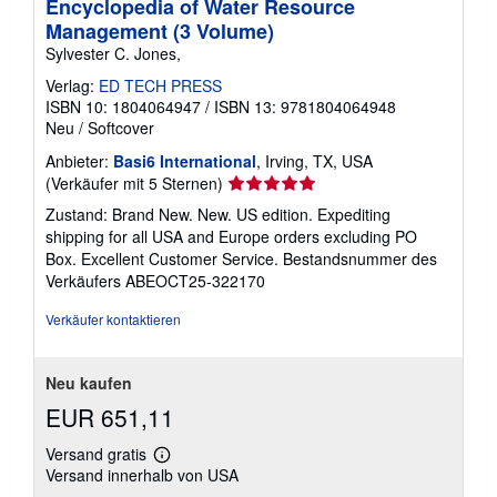
Encyclopedia of Water Resource
Management (3 Volume)
Sylvester C. Jones,
Verlag:
ED TECH PRESS
ISBN 10: 1804064947
/
ISBN 13: 9781804064948
Neu
/
Softcover
Anbieter:
Basi6 International
, Irving, TX, USA
Verkäuferbewertung
(Verkäufer mit 5 Sternen)
5
Zustand: Brand New. New. US edition. Expediting
von
shipping for all USA and Europe orders excluding PO
5
Box. Excellent Customer Service.
Bestandsnummer des
Sternen
Verkäufers ABEOCT25-322170
Verkäufer kontaktieren
Neu kaufen
EUR 651,11
Versand gratis
Weitere
Versand innerhalb von USA
Informationen
zu