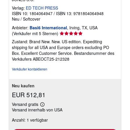
e
n
Verlag:
ED TECH PRESS
z
ISBN 10: 1804064947
/
ISBN 13: 9781804064948
u
V
Neu
/
Softcover
e
r
Anbieter:
Basi6 International
, Irving, TX, USA
s
Verkäuferbewertung
(Verkäufer mit 5 Sternen)
a
5
n
Zustand: Brand New. New. US edition. Expediting
d
von
shipping for all USA and Europe orders excluding PO
k
5
Box. Excellent Customer Service.
Bestandsnummer des
o
Sternen
s
Verkäufers ABEOCT25-212328
t
e
Verkäufer kontaktieren
n
Neu kaufen
EUR 512,81
Versand gratis
Weitere
Versand innerhalb von USA
Informationen
zu
Anzahl: 1 verfügbar
Versandkosten