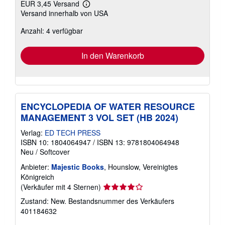
EUR 3,45 Versand
Weitere
Versand innerhalb von USA
Informationen
zu
Anzahl: 4 verfügbar
Versandkosten
In den Warenkorb
ENCYCLOPEDIA OF WATER RESOURCE
MANAGEMENT 3 VOL SET (HB 2024)
Verlag:
ED TECH PRESS
ISBN 10: 1804064947
/
ISBN 13: 9781804064948
Neu
/
Softcover
Anbieter:
Majestic Books
, Hounslow, Vereinigtes
Königreich
Verkäuferbewertung
(Verkäufer mit 4 Sternen)
4
Zustand: New.
Bestandsnummer des Verkäufers
von
401184632
5