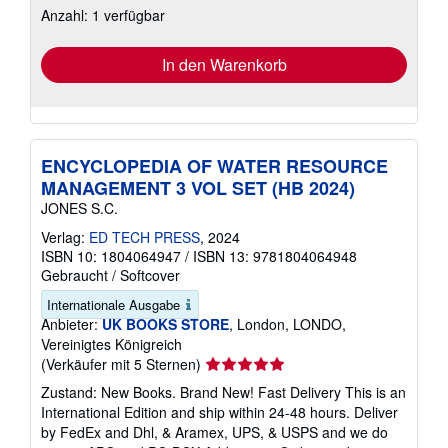
Anzahl: 1 verfügbar
Versandkosten
In den Warenkorb
ENCYCLOPEDIA OF WATER RESOURCE
MANAGEMENT 3 VOL SET (HB 2024)
JONES S.C.
Verlag:
ED TECH PRESS
, 2024
ISBN 10: 1804064947
/
ISBN 13: 9781804064948
Gebraucht
/
Softcover
Internationale Ausgabe
Anbieter:
UK BOOKS STORE
, London, LONDO,
Vereinigtes Königreich
Verkäuferbewertung
(Verkäufer mit 5 Sternen)
5
Zustand: New Books. Brand New! Fast Delivery This is an
von
International Edition and ship within 24-48 hours. Deliver
5
by FedEx and Dhl, & Aramex, UPS, & USPS and we do
Sternen