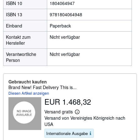
ISBN 10
1804064947
ISBN 13
9781804064948
Einband
Paperback
Kontakt zum
Nicht verfügbar
Hersteller
Verantwortliche
Nicht verfügbar
Person
Gebraucht kaufen
Brand New! Fast Delivery This is...
Diesen Artikel anzeigen
EUR 1.468,32
Versand gratis
W
Versand von Vereinigtes Königreich nach
e
i
USA
t
e
Internationale Ausgabe
r