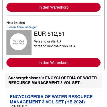
e
I
In den Warenkorb
n
f
o
r
Neu kaufen
m
a
Diesen Artikel anzeigen
t
EUR 512,81
i
o
Versand gratis
n
W
e
Versand innerhalb von USA
e
n
i
z
t
u
e
V
r
In den Warenkorb
e
e
r
I
s
n
a
f
n
Suchergebnisse für ENCYCLOPEDIA OF WATER
o
d
RESOURCE MANAGEMENT 3 VOL SET...
r
k
m
o
a
s
t
t
ENCYCLOPEDIA OF WATER RESOURCE
i
e
o
MANAGEMENT 3 VOL SET (HB 2024)
n
n
JONES S.C.