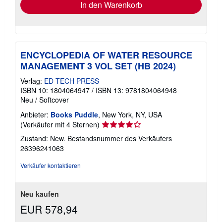
In den Warenkorb
ENCYCLOPEDIA OF WATER RESOURCE
MANAGEMENT 3 VOL SET (HB 2024)
Verlag:
ED TECH PRESS
ISBN 10: 1804064947
/
ISBN 13: 9781804064948
Neu
/
Softcover
Anbieter:
Books Puddle
, New York, NY, USA
Verkäuferbewertung
(Verkäufer mit 4 Sternen)
4
Zustand: New.
Bestandsnummer des Verkäufers
von
26396241063
5
Sternen
Verkäufer kontaktieren
Neu kaufen
EUR 578,94