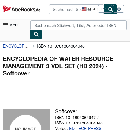
Zum Hauptinhalt
AbeBooks.de
EUR
Login
Seite
der
Einkaufseinstellungen.
Menü
ENCYCLOPEDIA OF WATER RESOURCE MANAGEMENT 3 VOL SET (HB 2024)
ISBN 13: 9781804064948
Nutzerkonto
Meine Bestellungen
ENCYCLOPEDIA OF WATER RESOURCE
MANAGEMENT 3 VOL SET (HB 2024) -
Detailsuche
Softcover
Sammlungen
Antiquarische Bücher
Kunst & Sammlerstücke
Verkäufer
Softcover
ISBN 10: 1804064947
Verkäufer werden
ISBN 13: 9781804064948
Hilfe
Verlag:
ED TECH PRESS