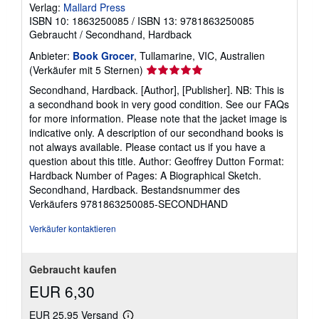
Verlag:
Mallard Press
ISBN 10: 1863250085
/
ISBN 13: 9781863250085
Gebraucht
/
Secondhand, Hardback
Anbieter:
Book Grocer
, Tullamarine, VIC, Australien
Verkäuferbewertung
(Verkäufer mit 5 Sternen)
5
Secondhand, Hardback. [Author], [Publisher]. NB: This is
von
a secondhand book in very good condition. See our FAQs
5
for more information. Please note that the jacket image is
Sternen
indicative only. A description of our secondhand books is
not always available. Please contact us if you have a
question about this title. Author: Geoffrey Dutton Format:
Hardback Number of Pages: A Biographical Sketch.
Secondhand, Hardback.
Bestandsnummer des
Verkäufers 9781863250085-SECONDHAND
Verkäufer kontaktieren
Gebraucht kaufen
EUR 6,30
EUR 25,95 Versand