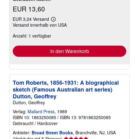
EUR 13,60
EUR 3,24 Versand
Weitere
Versand innerhalb von USA
Informationen
zu
Anzahl: 1 verfügbar
Versandkosten
In den Warenkorb
Tom Roberts, 1856-1931: A biographical
sketch (Famous Australian art series)
Dutton, Geoffrey
Dutton, Geoffrey
Verlag:
Mallard Press
, 1989
ISBN 10: 1863250085
/
ISBN 13: 9781863250085
Gebraucht
/
Hardcover
Anbieter:
Broad Street Books
, Branchville, NJ, USA
Verkäuferbewertung
(Verkäufer mit 5 Sternen)