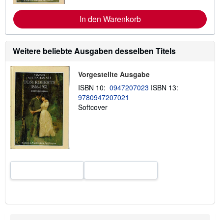
e
I
n
In den Warenkorb
f
o
r
m
Weitere beliebte Ausgaben desselben Titels
a
t
i
Vorgestellte Ausgabe
o
n
ISBN 10:
0947207023
ISBN 13:
e
9780947207021
n
z
Softcover
u
V
e
r
s
a
n
d
k
o
s
t
e
n