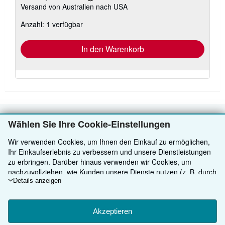
Weitere
Versand von Australien nach USA
Informationen
zu
Anzahl: 1 verfügbar
Versandkosten
In den Warenkorb
Wählen Sie Ihre Cookie-Einstellungen
ZURÜCK NACH OBEN
Wir verwenden Cookies, um Ihnen den Einkauf zu ermöglichen,
Kaufen
Ihr Einkaufserlebnis zu verbessern und unsere Dienstleistungen
zu erbringen. Darüber hinaus verwenden wir Cookies, um
Anbieten
Detailsuche
nachzuvollziehen, wie Kunden unsere Dienste nutzen (z. B. durch
die Erfassung von Website-Besuchen), sodass wir Optimierungen
Details anzeigen
Über uns
Sammlungen
Verkäufer werden
vornehmen können. Sofern Sie zustimmen, setzen wir auch
Cookies von Drittanbietern ein, um in Anzeigen relevante Inhalte
Hilfe
Nutzerkonto
Partnerprogramm
Über uns / Impressum
darzustellen und die Effizienz von Anzeigen zu ermitteln. Wählen
Akzeptieren
Sie „Ablehnen" aus, um abzulehnen, oder „Personalisieren", um