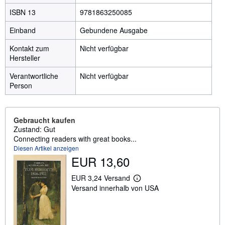
ISBN 13
9781863250085
Einband
Gebundene Ausgabe
Kontakt zum
Nicht verfügbar
Hersteller
Verantwortliche
Nicht verfügbar
Person
Gebraucht kaufen
Zustand: Gut
Connecting readers with great books...
Diesen Artikel anzeigen
EUR 13,60
EUR 3,24 Versand
W
Versand innerhalb von USA
e
i
t
e
r