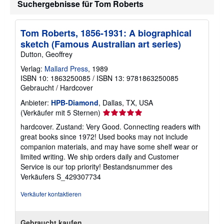
Suchergebnisse für Tom Roberts
Tom Roberts, 1856-1931: A biographical
sketch (Famous Australian art series)
Dutton, Geoffrey
Verlag:
Mallard Press
, 1989
ISBN 10: 1863250085
/
ISBN 13: 9781863250085
Gebraucht
/
Hardcover
Anbieter:
HPB-Diamond
, Dallas, TX, USA
Verkäuferbewertung
(Verkäufer mit 5 Sternen)
5
hardcover. Zustand: Very Good. Connecting readers with
von
great books since 1972! Used books may not include
5
companion materials, and may have some shelf wear or
Sternen
limited writing. We ship orders daily and Customer
Service is our top priority!
Bestandsnummer des
Verkäufers S_429307734
Verkäufer kontaktieren
Gebraucht kaufen