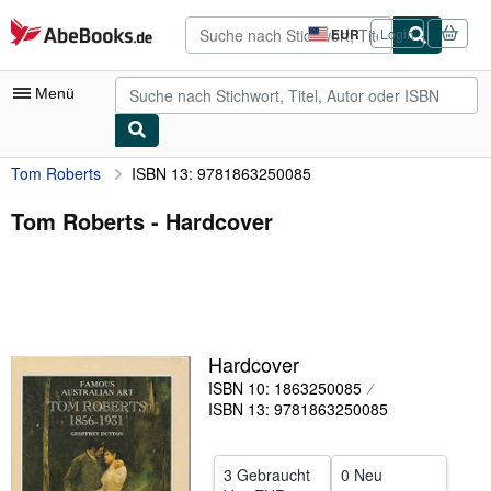
Zum Hauptinhalt
AbeBooks.de
EUR
Login
Seite
der
Einkaufseinstellungen.
Menü
Tom Roberts
ISBN 13: 9781863250085
Nutzerkonto
Meine Bestellungen
Tom Roberts - Hardcover
Detailsuche
Sammlungen
Antiquarische Bücher
Hardcover
Kunst & Sammlerstücke
ISBN 10: 1863250085
Verkäufer
ISBN 13: 9781863250085
Verkäufer werden
3 Gebraucht
0 Neu
Hilfe