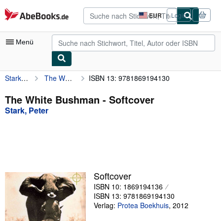
Zum Hauptinhalt
AbeBooks.de
EUR
Login
Seite
der
Einkaufseinstellungen.
Menü
Stark, Peter
The White Bushman
ISBN 13: 9781869194130
Nutzerkonto
Meine Bestellungen
The White Bushman - Softcover
Stark, Peter
Detailsuche
Sammlungen
Antiquarische Bücher
Kunst & Sammlerstücke
Softcover
Verkäufer
ISBN 10: 1869194136
ISBN 13: 9781869194130
Verkäufer werden
Verlag:
Protea Boekhuis
,
2012
Hilfe