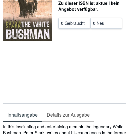
Zu dieser ISBN ist aktuell kein
SCHLIESSEN
Angebot verfügbar.
0 Gebraucht
0 Neu
Inhaltsangabe
Details zur Ausgabe
Inhaltsangabe
In this fascinating and entertaining memoir, the legendary White
Bushman, Peter Stark, writes about his experiences in the former