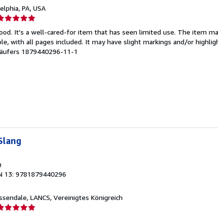
delphia, PA, USA
erkäuferbewertung
ood. It's a well-cared-for item that has seen limited use. The item m
on
ible, with all pages included. It may have slight markings and/or highlig
äufers 1879440296-11-1
ternen
Slang
0
N 13: 9781879440296
ossendale, LANCS, Vereinigtes Königreich
erkäuferbewertung