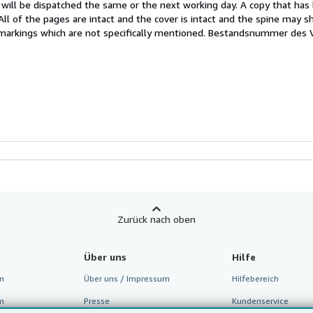
will be dispatched the same or the next working day. A copy that has
on
 All of the pages are intact and the cover is intact and the spine may s
arkings which are not specifically mentioned.
Bestandsnummer des V
ternen
Zurück nach oben
Über uns
Hilfe
n
Über uns / Impressum
Hilfebereich
m
Presse
Kundenservice