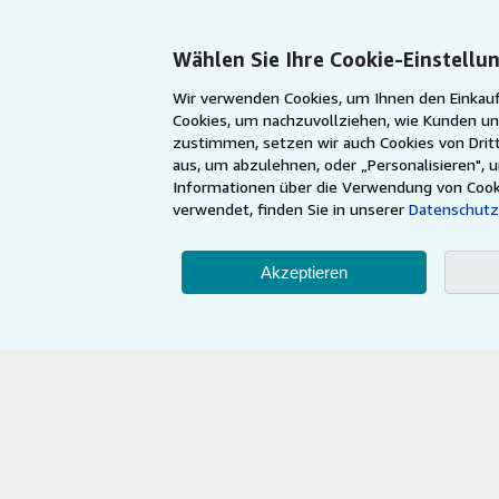
Nutzerkonto
Empfehlen Sie e
Meine Bestellungen
Wählen Sie Ihre Cookie-Einstellu
Warenkorb
Wir verwenden Cookies, um Ihnen den Einkauf
Cookies, um nachzuvollziehen, wie Kunden un
zustimmen, setzen wir auch Cookies von Dritt
aus, um abzulehnen, oder „Personalisieren", 
Informationen über die Verwendung von Cook
verwendet, finden Sie in unserer
Datenschutz
Akzeptieren
AbeBooks.com
AbeBooks.co.uk
Die Nutzung die