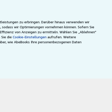
tleistungen zu erbringen. Darüber hinaus verwenden wir
n), sodass wir Optimierungen vornehmen können. Sofern Sie
 Effizienz von Anzeigen zu ermitteln. Wählen Sie „Ablehnen"
 Sie die
Cookie-Einstellungen
aufrufen. Weitere
über, wie AbeBooks Ihre personenbezogenen Daten
ca
IberLibro.com
ZVAB.com
nsehen können.