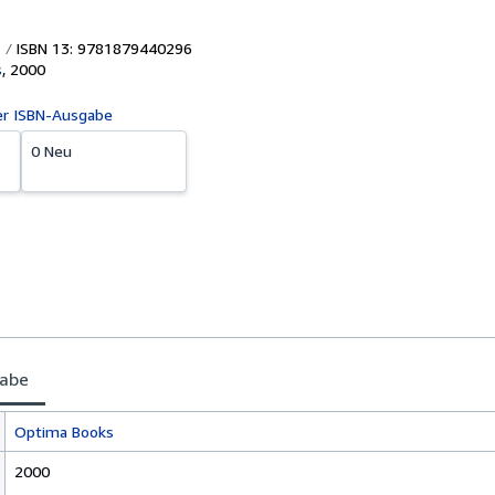
ISBN 13: 9781879440296
s
,
2000
er ISBN-Ausgabe
0 Neu
gabe
Optima Books
2000