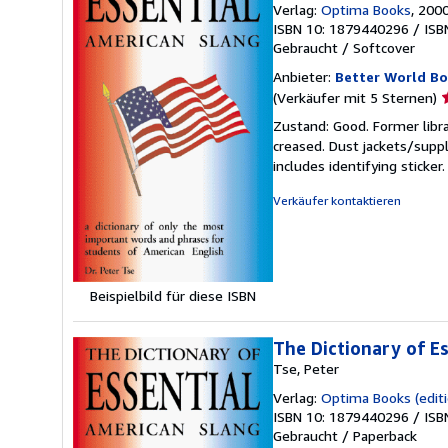
Verlag:
Optima Books
, 200
ISBN 10: 1879440296
/
ISB
Gebraucht
/
Softcover
Anbieter:
Better World B
V
(Verkäufer mit 5 Sternen)
5
Zustand: Good. Former libra
v
creased. Dust jackets/suppl
5
includes identifying sticke
S
Verkäufer kontaktieren
Beispielbild für diese ISBN
The Dictionary of E
Tse, Peter
Verlag:
Optima Books (editi
ISBN 10: 1879440296
/
ISB
Gebraucht
/
Paperback