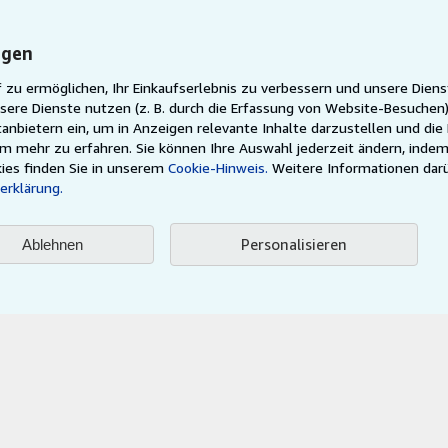
inen Verkäufer
Karriere
Datenschutzerklärung
ngen
Cookie-Einstellungen
 zu ermöglichen, Ihr Einkaufserlebnis zu verbessern und unsere Diens
sere Dienste nutzen (z. B. durch die Erfassung von Website-Besuche
Cookie-Hinweis
anbietern ein, um in Anzeigen relevante Inhalte darzustellen und die
Barrierefreiheit
um mehr zu erfahren. Sie können Ihre Auswahl jederzeit ändern, indem
ies finden Sie in unserem
Cookie-Hinweis.
Weitere Informationen dar
erklärung.
Personalisieren
Ablehnen
AbeBooks.fr
AbeBooks.it
AbeBooks Aus/NZ
AbeBooks.
Justbooks.de
Finde jedes Buch zum besten Preis
ser Seite ist durch Allgemeine Geschäftsbedingungen geregelt, welche Sie
hier
ei