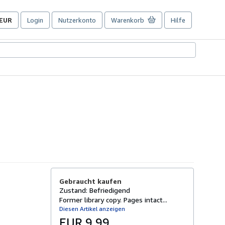
EUR
Login
Nutzerkonto
Warenkorb
Hilfe
Seite
der
Einkaufseinstellungen.
Gebraucht kaufen
Zustand: Befriedigend
Former library copy. Pages intact...
Diesen Artikel anzeigen
EUR 9,99