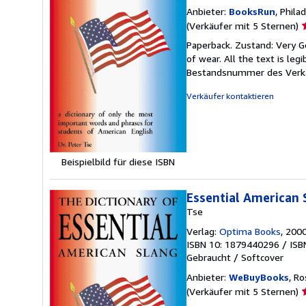
Anbieter:
BooksRun
, Phila
V
(Verkäufer mit 5 Sternen)
5
Paperback. Zustand: Very G
v
of wear. All the text is leg
5
Bestandsnummer des Verk
S
Verkäufer kontaktieren
Beispielbild für diese ISBN
Essential American 
Tse
Verlag:
Optima Books
, 200
ISBN 10: 1879440296
/
ISB
Gebraucht
/
Softcover
Anbieter:
WeBuyBooks
, R
V
(Verkäufer mit 5 Sternen)
5