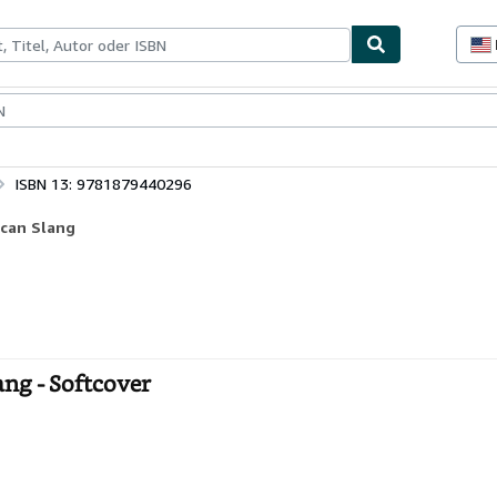
lerstücke
Verkäufer
Verkäufer werden
ISBN 13: 9781879440296
ican Slang
ang - Softcover