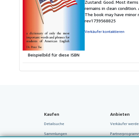
Zustand: Good. Most items 
v
remains in clean condition.
5
The book may have minor m
S
rev1739568825
Verkäufer kontaktieren
Beispielbild für diese ISBN
Kaufen
Anbieten
Detailsuche
Verkäufer werde
Sammlungen
Partnerprogram