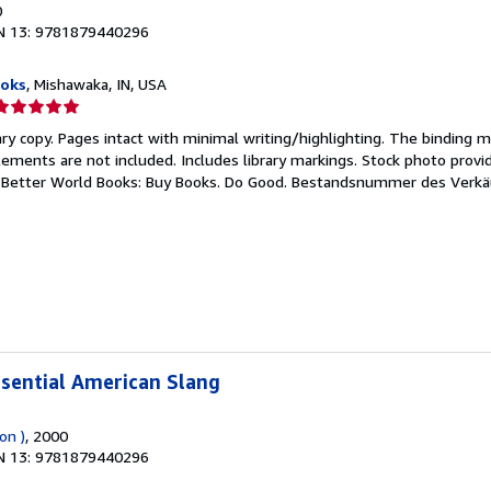
0
N 13: 9781879440296
ooks
, Mishawaka, IN, USA
erkäuferbewertung
ry copy. Pages intact with minimal writing/highlighting. The binding 
on
ements are not included. Includes library markings. Stock photo provi
r. Better World Books: Buy Books. Do Good.
Bestandsnummer des Verkä
ternen
ssential American Slang
on )
, 2000
N 13: 9781879440296