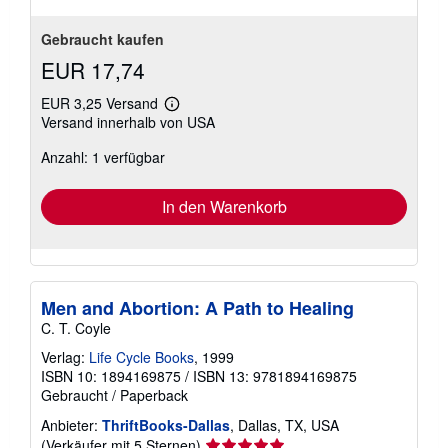
Gebraucht kaufen
EUR 17,74
EUR 3,25 Versand
Weitere
Versand innerhalb von USA
Informationen
zu
Anzahl: 1 verfügbar
Versandkosten
In den Warenkorb
Men and Abortion: A Path to Healing
C. T. Coyle
Verlag:
Life Cycle Books
, 1999
ISBN 10: 1894169875
/
ISBN 13: 9781894169875
Gebraucht
/
Paperback
Anbieter:
ThriftBooks-Dallas
, Dallas, TX, USA
Verkäuferbewertung
(Verkäufer mit 5 Sternen)