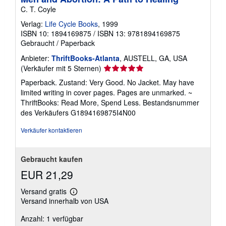
C. T. Coyle
Verlag:
Life Cycle Books
, 1999
ISBN 10: 1894169875
/
ISBN 13: 9781894169875
Gebraucht
/
Paperback
Anbieter:
ThriftBooks-Atlanta
, AUSTELL, GA, USA
Verkäuferbewertung
(Verkäufer mit 5 Sternen)
5
Paperback. Zustand: Very Good. No Jacket. May have
von
limited writing in cover pages. Pages are unmarked. ~
5
ThriftBooks: Read More, Spend Less.
Bestandsnummer
Sternen
des Verkäufers G1894169875I4N00
Verkäufer kontaktieren
Gebraucht kaufen
EUR 21,29
Versand gratis
Weitere
Versand innerhalb von USA
Informationen
zu
Anzahl: 1 verfügbar
Versandkosten