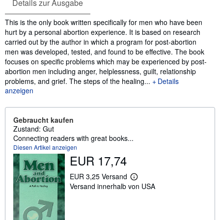
Details zur Ausgabe
Inhaltsangabe
This is the only book written specifically for men who have been
hurt by a personal abortion experience. It is based on research
carried out by the author in which a program for post-abortion
men was developed, tested, and found to be effective. The book
focuses on specific problems which may be experienced by post-
abortion men including anger, helplessness, guilt, relationship
problems, and grief. The steps of the healing...
Details
anzeigen
Gebraucht kaufen
Zustand: Gut
Connecting readers with great books...
Diesen Artikel anzeigen
EUR 17,74
EUR 3,25 Versand
W
Versand innerhalb von USA
e
i
t
e
r