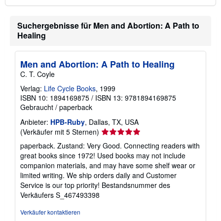
Suchergebnisse für Men and Abortion: A Path to
Healing
Men and Abortion: A Path to Healing
C. T. Coyle
Verlag:
Life Cycle Books
, 1999
ISBN 10: 1894169875
/
ISBN 13: 9781894169875
Gebraucht
/
paperback
Anbieter:
HPB-Ruby
, Dallas, TX, USA
Verkäuferbewertung
(Verkäufer mit 5 Sternen)
5
paperback. Zustand: Very Good. Connecting readers with
von
great books since 1972! Used books may not include
5
companion materials, and may have some shelf wear or
Sternen
limited writing. We ship orders daily and Customer
Service is our top priority!
Bestandsnummer des
Verkäufers S_467493398
Verkäufer kontaktieren