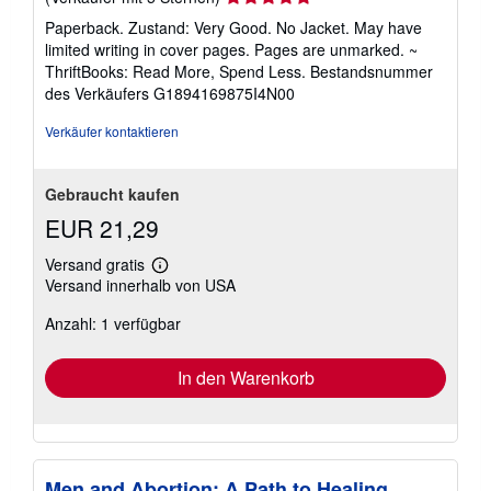
5
Paperback. Zustand: Very Good. No Jacket. May have
von
limited writing in cover pages. Pages are unmarked. ~
5
ThriftBooks: Read More, Spend Less.
Bestandsnummer
Sternen
des Verkäufers G1894169875I4N00
Verkäufer kontaktieren
Gebraucht kaufen
EUR 21,29
Versand gratis
Weitere
Versand innerhalb von USA
Informationen
zu
Anzahl: 1 verfügbar
Versandkosten
In den Warenkorb
Men and Abortion: A Path to Healing