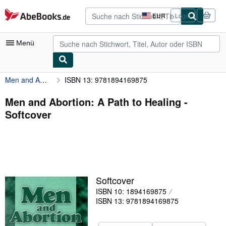
Zum Hauptinhalt
AbeBooks.de
EUR
Login
Seite
der
Einkaufseinstellungen.
Menü
Men and Abortion: A Path to Healing
ISBN 13: 9781894169875
Nutzerkonto
Meine Bestellungen
Men and Abortion: A Path to Healing -
Softcover
Detailsuche
Sammlungen
Antiquarische Bücher
Kunst & Sammlerstücke
Softcover
Verkäufer
ISBN 10: 1894169875
ISBN 13: 9781894169875
Verkäufer werden
Hilfe