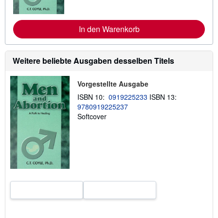
e
I
n
f
In den Warenkorb
o
r
m
a
Weitere beliebte Ausgaben desselben Titels
t
i
o
Vorgestellte Ausgabe
n
e
ISBN 10:
0919225233
ISBN 13:
n
9780919225237
z
u
Softcover
V
e
r
s
a
n
d
k
o
s
t
e
n