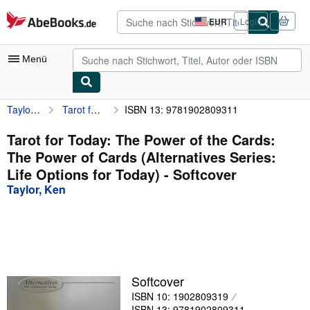
Zum Hauptinhalt
AbeBooks.de
EUR
Login
Seite
der
Einkaufseinstellungen.
Menü
Taylor, Ken
Tarot for Today: The Power of the Cards: The Power of Cards (Alternatives Series: Life Options for Today)
ISBN 13: 9781902809311
Nutzerkonto
Meine Bestellungen
Tarot for Today: The Power of the Cards:
The Power of Cards (Alternatives Series:
Detailsuche
Life Options for Today) - Softcover
Sammlungen
Taylor, Ken
Antiquarische Bücher
Kunst & Sammlerstücke
Verkäufer
Softcover
Verkäufer werden
ISBN 10: 1902809319
Hilfe
ISBN 13: 9781902809311