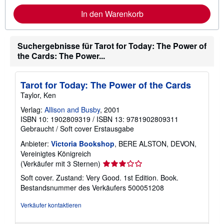
n
In den Warenkorb
f
o
r
m
a
Suchergebnisse für Tarot for Today: The Power of
t
the Cards: The Power...
i
o
n
e
Tarot for Today: The Power of the Cards
n
Taylor, Ken
z
u
Verlag:
Allison and Busby
, 2001
V
ISBN 10: 1902809319
/
ISBN 13: 9781902809311
e
r
Gebraucht
/
Soft cover
Erstausgabe
s
a
Anbieter:
Victoria Bookshop
, BERE ALSTON, DEVON,
n
Vereinigtes Königreich
d
Verkäuferbewertung
(Verkäufer mit 3 Sternen)
k
o
3
Soft cover. Zustand: Very Good. 1st Edition. Book.
s
von
t
Bestandsnummer des Verkäufers 500051208
5
e
n
Sternen
Verkäufer kontaktieren