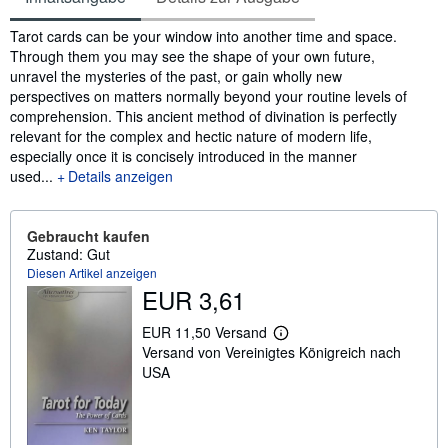
Inhaltsangabe
Tarot cards can be your window into another time and space.
Through them you may see the shape of your own future,
unravel the mysteries of the past, or gain wholly new
perspectives on matters normally beyond your routine levels of
comprehension. This ancient method of divination is perfectly
relevant for the complex and hectic nature of modern life,
especially once it is concisely introduced in the manner
used...
Details anzeigen
Gebraucht kaufen
Zustand: Gut
Diesen Artikel anzeigen
EUR 3,61
EUR 11,50 Versand
W
Versand von Vereinigtes Königreich nach
e
i
USA
t
e
r
e
I