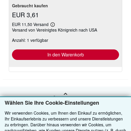
Gebraucht kaufen
EUR 3,61
EUR 11,50 Versand
Weitere
Versand von Vereinigtes Königreich nach USA
Informationen
zu
Anzahl: 1 verfügbar
Versandkosten
In den Warenkorb
ZURÜCK NACH OBEN
Wählen Sie Ihre Cookie-Einstellungen
Wir verwenden Cookies, um Ihnen den Einkauf zu ermöglichen,
Kaufen
Ihr Einkaufserlebnis zu verbessern und unsere Dienstleistungen
zu erbringen. Darüber hinaus verwenden wir Cookies, um
Anbieten
Detailsuche
nachzuvollziehen, wie Kunden unsere Dienste nutzen (z. B. durch