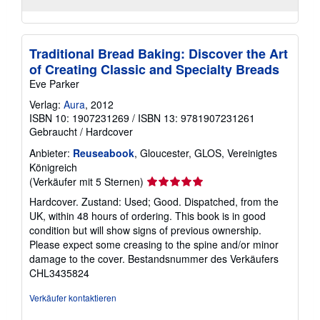
Traditional Bread Baking: Discover the Art
of Creating Classic and Specialty Breads
Eve Parker
Verlag:
Aura
, 2012
ISBN 10: 1907231269
/
ISBN 13: 9781907231261
Gebraucht
/
Hardcover
Anbieter:
Reuseabook
, Gloucester, GLOS, Vereinigtes
Königreich
Verkäuferbewertung
(Verkäufer mit 5 Sternen)
5
Hardcover. Zustand: Used; Good. Dispatched, from the
von
UK, within 48 hours of ordering. This book is in good
5
condition but will show signs of previous ownership.
Sternen
Please expect some creasing to the spine and/or minor
damage to the cover.
Bestandsnummer des Verkäufers
CHL3435824
Verkäufer kontaktieren