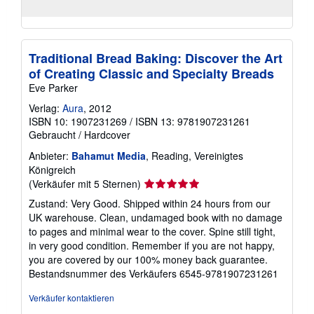
Traditional Bread Baking: Discover the Art
of Creating Classic and Specialty Breads
Eve Parker
Verlag:
Aura
, 2012
ISBN 10: 1907231269
/
ISBN 13: 9781907231261
Gebraucht
/
Hardcover
Anbieter:
Bahamut Media
, Reading, Vereinigtes
Königreich
Verkäuferbewertung
(Verkäufer mit 5 Sternen)
5
Zustand: Very Good. Shipped within 24 hours from our
von
UK warehouse. Clean, undamaged book with no damage
5
to pages and minimal wear to the cover. Spine still tight,
Sternen
in very good condition. Remember if you are not happy,
you are covered by our 100% money back guarantee.
Bestandsnummer des Verkäufers 6545-9781907231261
Verkäufer kontaktieren