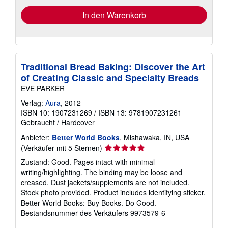
In den Warenkorb
Traditional Bread Baking: Discover the Art
of Creating Classic and Specialty Breads
EVE PARKER
Verlag:
Aura
, 2012
ISBN 10: 1907231269
/
ISBN 13: 9781907231261
Gebraucht
/
Hardcover
Anbieter:
Better World Books
, Mishawaka, IN, USA
Verkäuferbewertung
(Verkäufer mit 5 Sternen)
5
Zustand: Good. Pages intact with minimal
von
writing/highlighting. The binding may be loose and
5
creased. Dust jackets/supplements are not included.
Sternen
Stock photo provided. Product includes identifying sticker.
Better World Books: Buy Books. Do Good.
Bestandsnummer des Verkäufers 9973579-6