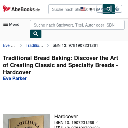
Zum Hauptinhalt
AbeBooks.de
EUR
Login
Seite
der
Einkaufseinstellungen.
Menü
Eve Parker
Traditional Bread Baking: Discover the Art of Creating Classic and Specialty Breads
ISBN 13: 9781907231261
Nutzerkonto
Meine Bestellungen
Traditional Bread Baking: Discover the Art
of Creating Classic and Specialty Breads -
Detailsuche
Hardcover
Sammlungen
Eve Parker
Antiquarische Bücher
Kunst & Sammlerstücke
Verkäufer
Hardcover
Verkäufer werden
ISBN 10: 1907231269
Hilfe
ISBN 13: 9781907231261