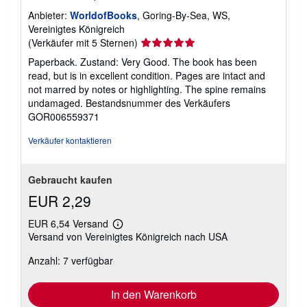
Anbieter:
WorldofBooks
, Goring-By-Sea, WS,
Vereinigtes Königreich
Verkäuferbewertung
(Verkäufer mit 5 Sternen)
5
Paperback. Zustand: Very Good. The book has been
von
read, but is in excellent condition. Pages are intact and
5
not marred by notes or highlighting. The spine remains
Sternen
undamaged.
Bestandsnummer des Verkäufers
GOR006559371
Verkäufer kontaktieren
Gebraucht kaufen
EUR 2,29
EUR 6,54 Versand
Weitere
Versand von Vereinigtes Königreich nach USA
Informationen
zu
Anzahl: 7 verfügbar
Versandkosten
In den Warenkorb