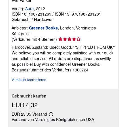
Eve Parker
Verlag:
Aura
, 2012
ISBN 10: 1907231269
/
ISBN 13: 9781907231261
Gebraucht
/
Hardcover
Anbieter:
Greener Books
, London, Vereinigtes
Königreich
Verkäuferbewertung
(Verkäufer mit 4 Sternen)
4
Hardcover. Zustand: Used; Good. **SHIPPED FROM UK**
von
We believe you will be completely satisfied with our quick
5
and reliable service. All orders are dispatched as swiftly
Sternen
as possible! Buy with confidence! Greener Books.
Bestandsnummer des Verkäufers 1960724
Verkäufer kontaktieren
Gebraucht kaufen
EUR 4,32
EUR 23,35 Versand
Weitere
Versand von Vereinigtes Königreich nach USA
Informationen
zu