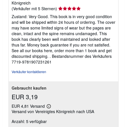
n
Königreich
d
Verkäuferbewertung
(Verkäufer mit 5 Sternen)
k
5
o
Zustand: Very Good. This book is in very good condition
von
s
and will be shipped within 24 hours of ordering. The cover
t
5
may have some limited signs of wear but the pages are
e
Sternen
n
clean, intact and the spine remains undamaged. This
book has clearly been well maintained and looked after
thus far. Money back guarantee if you are not satisfied.
See all our books here, order more than 1 book and get
discounted shipping. .
Bestandsnummer des Verkäufers
7719-9781907231261
Verkäufer kontaktieren
Gebraucht kaufen
EUR 3,19
EUR 4,81 Versand
Weitere
Versand von Vereinigtes Königreich nach USA
Informationen
zu
Anzahl: 5 verfügbar
Versandkosten