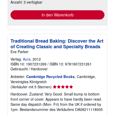
Anzahl: 3 verfügbar
Versandkosten
In den Warenkorb
Traditional Bread Baking: Discover the Art
of Creating Classic and Specialty Breads
Eve Parker
Verlag:
Aura
, 2012
ISBN 10: 1907231269
/
ISBN 13: 9781907231261
Gebraucht
/
Hardcover
Anbieter:
Cambridge Recycled Books
, Cambridge,
Vereinigtes Königreich
Verkäuferbewertung
(Verkäufer mit 5 Sternen)
5
Hardcover. Zustand: Very Good. Small bump to bottom
von
front corner of cover. Appears to have hardly been read.
5
Same day dispatch (Mon- Fri) from the UK if ordered by
Sternen
1pm.
Bestandsnummer des Verkäufers OA08211118005