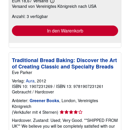
EUR 18,67 Versand
Weitere
Versand von Vereinigtes Königreich nach USA
Informationen
zu
Anzahl: 3 verfügbar
Versandkosten
In den Warenkorb
Traditional Bread Baking: Discover the Art
of Creating Classic and Specialty Breads
Eve Parker
Verlag:
Aura
, 2012
ISBN 10: 1907231269
/
ISBN 13: 9781907231261
Gebraucht
/
Hardcover
Anbieter:
Greener Books
, London, Vereinigtes
Königreich
Verkäuferbewertung
(Verkäufer mit 4 Sternen)
4
Hardcover. Zustand: Used; Very Good. **SHIPPED FROM
von
UK** We believe you will be completely satisfied with our
5