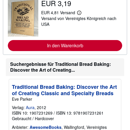
EUR 3,19
EUR 4,81 Versand
W
Versand von Vereinigtes Königreich nach
e
i
USA
t
e
r
e
In den Warenkorb
I
n
f
o
r
Suchergebnisse für Traditional Bread Baking:
m
Discover the Art of Creating...
a
t
i
o
Traditional Bread Baking: Discover the Art
n
of Creating Classic and Specialty Breads
e
n
Eve Parker
z
u
Verlag:
Aura
, 2012
V
ISBN 10: 1907231269
/
ISBN 13: 9781907231261
e
Gebraucht
/
Hardcover
r
s
Anbieter:
AwesomeBooks
, Wallingford, Vereinigtes
a