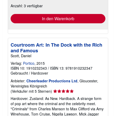
zu
Anzahl: 3 verfügbar
Versandkosten
In den Warenkorb
Courtroom Art: In The Dock with the Rich
and Famous
Scott, Daniel
Verlag:
Portico
, 2015
ISBN 10: 1910232343
/
ISBN 13: 9781910232347
Gebraucht
/
Hardcover
Anbieter:
Cheerleader Productions Ltd
, Gloucester,
Vereinigtes Königreich
Verkäuferbewertung
(Verkäufer mit 5 Sternen)
5
Hardcover. Zustand: As New. Hardback. A strange form
von
of pop art where the criminal and the celebrity meet.
5
"Criminals" from Charles Manson to Max Clifford via Amy
Sternen
Winehouse, Tom Cruise, Nigella Lawson. Mick Jagger