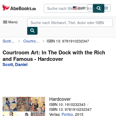
Zum Hauptinhalt
AbeBooks.de
EUR
Login
Seite
der
Einkaufseinstellungen.
Menü
Scott, Daniel
Courtroom Art: In The Dock with the Rich and Famous
ISBN 13: 9781910232347
Nutzerkonto
Meine Bestellungen
Courtroom Art: In The Dock with the Rich
and Famous - Hardcover
Detailsuche
Scott, Daniel
Sammlungen
Antiquarische Bücher
Kunst & Sammlerstücke
Verkäufer
Hardcover
ISBN 10: 1910232343
Verkäufer werden
ISBN 13: 9781910232347
Hilfe
Verlag:
Portico
,
2015