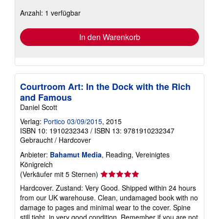
zu
Anzahl: 1 verfügbar
Versandkosten
In den Warenkorb
Courtroom Art: In the Dock with the Rich
and Famous
Daniel Scott
Verlag:
Portico 03/09/2015
, 2015
ISBN 10: 1910232343
/
ISBN 13: 9781910232347
Gebraucht
/
Hardcover
Anbieter:
Bahamut Media
, Reading, Vereinigtes
Königreich
Verkäuferbewertung
(Verkäufer mit 5 Sternen)
5
Hardcover. Zustand: Very Good. Shipped within 24 hours
von
from our UK warehouse. Clean, undamaged book with no
5
damage to pages and minimal wear to the cover. Spine
Sternen
still tight, in very good condition. Remember if you are not