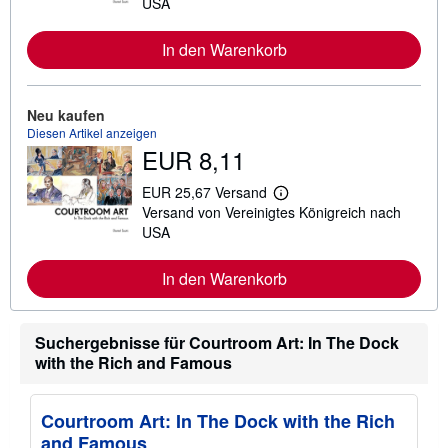
i
USA
t
e
r
In den Warenkorb
e
I
n
f
Neu kaufen
o
Diesen Artikel anzeigen
r
EUR 8,11
m
a
t
EUR 25,67 Versand
i
W
Versand von Vereinigtes Königreich nach
o
e
n
i
USA
e
t
n
e
z
r
In den Warenkorb
u
e
V
I
e
n
r
f
Suchergebnisse für Courtroom Art: In The Dock
s
o
with the Rich and Famous
a
r
n
m
d
a
k
t
Courtroom Art: In The Dock with the Rich
o
i
s
and Famous
o