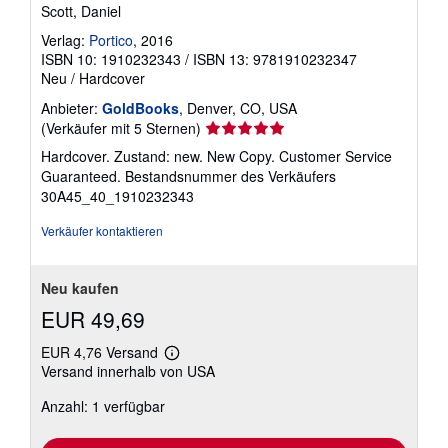
Scott, Daniel
Verlag:
Portico
, 2016
ISBN 10: 1910232343
/
ISBN 13: 9781910232347
Neu
/
Hardcover
Anbieter:
GoldBooks
, Denver, CO, USA
Verkäuferbewertung
(Verkäufer mit 5 Sternen)
5
Hardcover. Zustand: new. New Copy. Customer Service
von
Guaranteed.
Bestandsnummer des Verkäufers
5
30A45_40_1910232343
Sternen
Verkäufer kontaktieren
Neu kaufen
EUR 49,69
EUR 4,76 Versand
Weitere
Versand innerhalb von USA
Informationen
zu
Anzahl: 1 verfügbar
Versandkosten