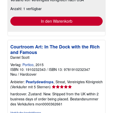
Informationen
zu
Anzahl: 1 verfügbar
Versandkosten
In den Warenkorb
Courtroom Art: In The Dock with the Rich
and Famous
Daniel Scott
Verlag:
Portico
, 2015
ISBN 10: 1910232343
/
ISBN 13: 9781910232347
Neu
/
Hardcover
Anbieter:
Pearlydewdrops
, Streat, Vereinigtes Königreich
Verkäuferbewertung
(Verkäufer mit 5 Sternen)
5
hardcover. Zustand: New. Shipped from the UK within 2
von
business days of order being placed.
Bestandsnummer
5
des Verkäufers mon0000362661
Sternen
Verkäufer kontaktieren