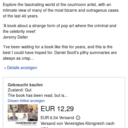
Inhaltsangabe
Explore the fascinating world of the courtroom artist, with an
intimate view of many of the most bizarre and outrageous cases
of the last 40 years.
'A book about a strange form of pop art where the criminal and
the celebrity meet'
Jeremy Deller
'I've been waiting for a book like this for years, and this is the
best I could have hoped for. Daniel Scott's pithy summaries are
always as crisp...
Details anzeigen
Gebraucht kaufen
Zustand: Gut
The book has been read, but is...
Diesen Artikel anzeigen
EUR 12,29
EUR 6,54 Versand
W
Versand von Vereinigtes Königreich nach
e