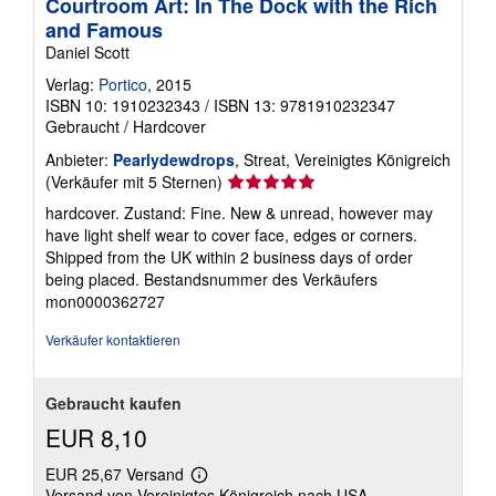
Courtroom Art: In The Dock with the Rich
and Famous
Daniel Scott
Verlag:
Portico
, 2015
ISBN 10: 1910232343
/
ISBN 13: 9781910232347
Gebraucht
/
Hardcover
Anbieter:
Pearlydewdrops
, Streat, Vereinigtes Königreich
Verkäuferbewertung
(Verkäufer mit 5 Sternen)
5
hardcover. Zustand: Fine. New & unread, however may
von
have light shelf wear to cover face, edges or corners.
5
Shipped from the UK within 2 business days of order
Sternen
being placed.
Bestandsnummer des Verkäufers
mon0000362727
Verkäufer kontaktieren
Gebraucht kaufen
EUR 8,10
EUR 25,67 Versand
Weitere
Versand von Vereinigtes Königreich nach USA