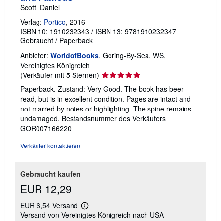
t
n
Scott, Daniel
e
e
n
n
Verlag:
Portico
, 2016
z
ISBN 10: 1910232343
/
ISBN 13: 9781910232347
u
Gebraucht
/
Paperback
V
e
Anbieter:
WorldofBooks
, Goring-By-Sea, WS,
r
s
Vereinigtes Königreich
a
Verkäuferbewertung
(Verkäufer mit 5 Sternen)
n
5
d
Paperback. Zustand: Very Good. The book has been
k
von
read, but is in excellent condition. Pages are intact and
o
5
s
not marred by notes or highlighting. The spine remains
Sternen
t
undamaged.
Bestandsnummer des Verkäufers
e
GOR007166220
n
Verkäufer kontaktieren
Gebraucht kaufen
EUR 12,29
EUR 6,54 Versand
Weitere
Versand von Vereinigtes Königreich nach USA
Informationen