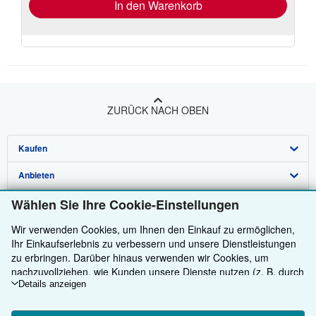
In den Warenkorb
ZURÜCK NACH OBEN
Kaufen
Anbieten
Detailsuche
Wählen Sie Ihre Cookie-Einstellungen
Über uns
Sammlungen
Verkäufer werden
Wir verwenden Cookies, um Ihnen den Einkauf zu ermöglichen,
Hilfe
Nutzerkonto
Partnerprogramm
Über uns / Impressum
Ihr Einkaufserlebnis zu verbessern und unsere Dienstleistungen
Weitere AbeBooks Unternehmen
Meine Bestellungen
Empfehlen Sie einen Verkäufer
Presse
Hilfebereich
zu erbringen. Darüber hinaus verwenden wir Cookies, um
nachzuvollziehen, wie Kunden unsere Dienste nutzen (z. B. durch
AbeBooks folgen
Warenkorb
Karriere
Kundenservice
AbeBooks.com
die Erfassung von Website-Besuchen), sodass wir Optimierungen
Details anzeigen
vornehmen können. Sofern Sie zustimmen, setzen wir auch
Datenschutzerklärung
AbeBooks.co.uk
Cookies von Drittanbietern ein, um in Anzeigen relevante Inhalte