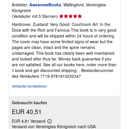
Anbieter:
AwesomeBooks
, Wallingford, Vereinigtes
Königreich
Verkäuferbewertung
(Verkäufer mit 5 Sternen)
5
Hardcover. Zustand: Very Good. Courtroom Art: In the
von
Dock with the Rich and Famous This book is in very good
5
condition and will be shipped within 24 hours of ordering.
Sternen
The cover may have some limited signs of wear but the
pages are clean, intact and the spine remains
undamaged. This book has clearly been well maintained
and looked after thus far. Money back guarantee if you
are not satisfied. See all our books here, order more than
1 book and get discounted shipping. .
Bestandsnummer
des Verkäufers 7719-9781910232347
Verkäufer kontaktieren
Gebraucht kaufen
EUR 40,51
EUR 4,81 Versand
Weitere
Versand von Vereinigtes Königreich nach USA
Informationen