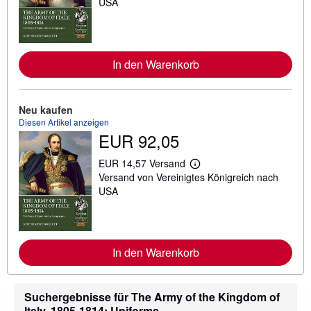
USA
t
e
r
e
I
In den Warenkorb
n
f
o
r
m
Neu kaufen
a
Diesen Artikel anzeigen
t
EUR 92,05
i
o
n
EUR 14,57 Versand
e
W
Versand von Vereinigtes Königreich nach
n
e
z
i
USA
u
t
V
e
e
r
r
e
s
I
In den Warenkorb
a
n
n
f
d
o
k
r
o
m
Suchergebnisse für The Army of the Kingdom of
s
a
Italy, 1805-1814: Uniforms,...