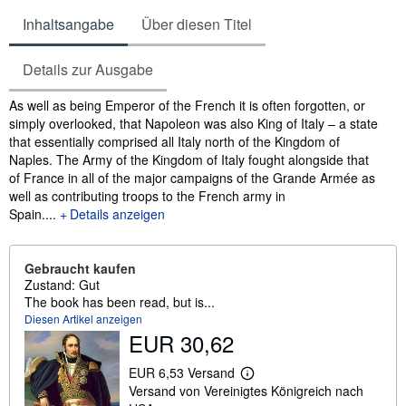
Inhaltsangabe
Über diesen Titel
Details zur Ausgabe
Inhaltsangabe
As well as being Emperor of the French it is often forgotten, or
simply overlooked, that Napoleon was also King of Italy – a state
that essentially comprised all Italy north of the Kingdom of
Naples. The Army of the Kingdom of Italy fought alongside that
of France in all of the major campaigns of the Grande Armée as
well as contributing troops to the French army in
Spain....
Details anzeigen
Gebraucht kaufen
Zustand: Gut
The book has been read, but is...
Diesen Artikel anzeigen
EUR 30,62
EUR 6,53 Versand
W
Versand von Vereinigtes Königreich nach
e
i