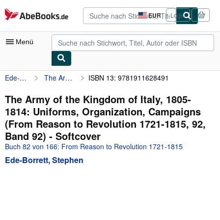
Zum Hauptinhalt
AbeBooks.de
EUR
Login
Seite
der
Einkaufseinstellungen.
Menü
Ede-Borrett, Stephen
The Army of the Kingdom of Italy, 1805-1814: Uniforms, Organization, Campaigns (From Reason to Revolution 1721-1815, 92, Band 92)
ISBN 13: 9781911628491
Nutzerkonto
Meine Bestellungen
The Army of the Kingdom of Italy, 1805-
1814: Uniforms, Organization, Campaigns
Detailsuche
(From Reason to Revolution 1721-1815, 92,
Sammlungen
Band 92) - Softcover
Buch 82 von 166: From Reason to Revolution 1721-1815
Antiquarische Bücher
Ede-Borrett, Stephen
Kunst & Sammlerstücke
Verkäufer
Verkäufer werden
Hilfe