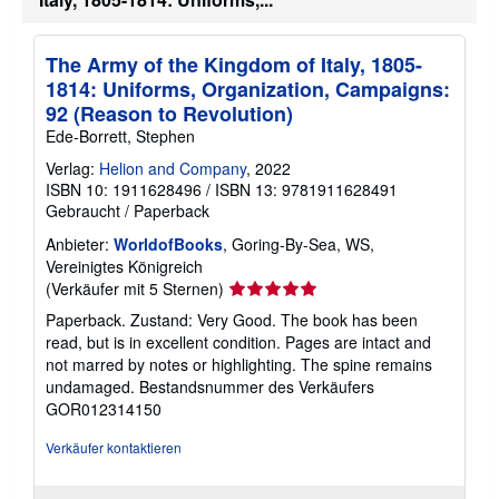
t
t
e
i
n
o
n
The Army of the Kingdom of Italy, 1805-
e
1814: Uniforms, Organization, Campaigns:
n
z
92 (Reason to Revolution)
u
Ede-Borrett, Stephen
V
e
Verlag:
Helion and Company
, 2022
r
ISBN 10: 1911628496
/
ISBN 13: 9781911628491
s
a
Gebraucht
/
Paperback
n
d
Anbieter:
WorldofBooks
, Goring-By-Sea, WS,
k
Vereinigtes Königreich
o
Verkäuferbewertung
(Verkäufer mit 5 Sternen)
s
t
5
Paperback. Zustand: Very Good. The book has been
e
von
n
read, but is in excellent condition. Pages are intact and
5
not marred by notes or highlighting. The spine remains
Sternen
undamaged.
Bestandsnummer des Verkäufers
GOR012314150
Verkäufer kontaktieren