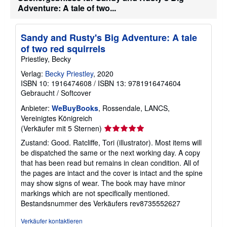
o
Adventure: A tale of two...
r
m
a
t
Sandy and Rusty's Big Adventure: A tale
i
of two red squirrels
o
n
Priestley, Becky
e
n
Verlag:
Becky Priestley
, 2020
z
ISBN 10: 1916474608
/
ISBN 13: 9781916474604
u
Gebraucht
/
Softcover
V
e
Anbieter:
WeBuyBooks
, Rossendale, LANCS,
r
s
Vereinigtes Königreich
a
Verkäuferbewertung
(Verkäufer mit 5 Sternen)
n
5
d
Zustand: Good. Ratcliffe, Tori (illustrator). Most items will
k
von
be dispatched the same or the next working day. A copy
o
5
s
that has been read but remains in clean condition. All of
Sternen
t
the pages are intact and the cover is intact and the spine
e
may show signs of wear. The book may have minor
n
markings which are not specifically mentioned.
Bestandsnummer des Verkäufers rev8735552627
Verkäufer kontaktieren