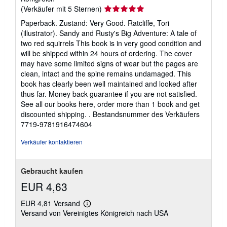
Verkäuferbewertung
(Verkäufer mit 5 Sternen)
5
Paperback. Zustand: Very Good. Ratcliffe, Tori
von
(illustrator). Sandy and Rusty's Big Adventure: A tale of
5
two red squirrels This book is in very good condition and
Sternen
will be shipped within 24 hours of ordering. The cover
may have some limited signs of wear but the pages are
clean, intact and the spine remains undamaged. This
book has clearly been well maintained and looked after
thus far. Money back guarantee if you are not satisfied.
See all our books here, order more than 1 book and get
discounted shipping. .
Bestandsnummer des Verkäufers
7719-9781916474604
Verkäufer kontaktieren
Gebraucht kaufen
EUR 4,63
EUR 4,81 Versand
Weitere
Versand von Vereinigtes Königreich nach USA
Informationen
zu