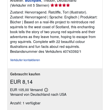
Anbieter:
Buchpark
, Trebbin, Deutschland
Verkäuferbewertung
(Verkäufer mit 5 Sternen)
5
Zustand: Hervorragend. Ratcliffe, Tori (illustrator).
von
Zustand: Hervorragend | Sprache: Englisch | Produktart:
5
Bücher | Based on a real-life project to reintroduce red
Sternen
squirrels to the west coast of Scotland, this enchanting
book tells the story of two young red squirrels and their
adventures as they leave home, hoping to escape from
grey squirrels. Complete with 22 beautiful colour
illustrations and fun facts about red squirrels.
Bestandsnummer des Verkäufers 40743392/1
Verkäufer kontaktieren
Gebraucht kaufen
EUR 8,14
EUR 105,00 Versand
Weitere
Versand von Deutschland nach USA
Informationen
zu
Anzahl: 1 verfügbar
Versandkosten