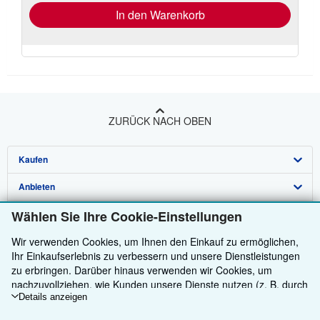
In den Warenkorb
ZURÜCK NACH OBEN
Kaufen
Anbieten
Detailsuche
Wählen Sie Ihre Cookie-Einstellungen
Über uns
Sammlungen
Verkäufer werden
Wir verwenden Cookies, um Ihnen den Einkauf zu ermöglichen,
Hilfe
Nutzerkonto
Partnerprogramm
Über uns / Impressum
Ihr Einkaufserlebnis zu verbessern und unsere Dienstleistungen
Weitere AbeBooks Unternehmen
Meine Bestellungen
Empfehlen Sie einen Verkäufer
Presse
Hilfebereich
zu erbringen. Darüber hinaus verwenden wir Cookies, um
nachzuvollziehen, wie Kunden unsere Dienste nutzen (z. B. durch
AbeBooks folgen
Warenkorb
Karriere
Kundenservice
AbeBooks.com
die Erfassung von Website-Besuchen), sodass wir Optimierungen
Details anzeigen
vornehmen können. Sofern Sie zustimmen, setzen wir auch