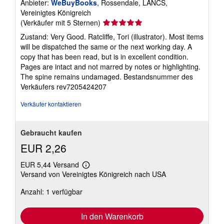
Anbieter:
WeBuyBooks
, Rossendale, LANCS,
Vereinigtes Königreich
Verkäuferbewertung
(Verkäufer mit 5 Sternen)
5
Zustand: Very Good. Ratcliffe, Tori (illustrator). Most items
von
will be dispatched the same or the next working day. A
5
copy that has been read, but is in excellent condition.
Sternen
Pages are intact and not marred by notes or highlighting.
The spine remains undamaged.
Bestandsnummer des
Verkäufers rev7205424207
Verkäufer kontaktieren
Gebraucht kaufen
EUR 2,26
EUR 5,44 Versand
Weitere
Versand von Vereinigtes Königreich nach USA
Informationen
zu
Anzahl: 1 verfügbar
Versandkosten
In den Warenkorb