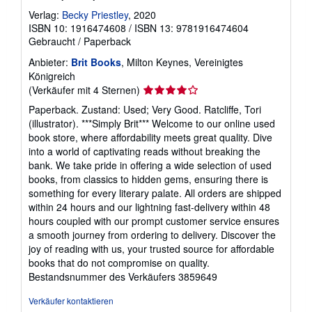
Verlag:
Becky Priestley
, 2020
ISBN 10: 1916474608
/
ISBN 13: 9781916474604
Gebraucht
/
Paperback
Anbieter:
Brit Books
, Milton Keynes, Vereinigtes
Königreich
Verkäuferbewertung
(Verkäufer mit 4 Sternen)
4
Paperback. Zustand: Used; Very Good. Ratcliffe, Tori
von
(illustrator). ***Simply Brit*** Welcome to our online used
5
book store, where affordability meets great quality. Dive
Sternen
into a world of captivating reads without breaking the
bank. We take pride in offering a wide selection of used
books, from classics to hidden gems, ensuring there is
something for every literary palate. All orders are shipped
within 24 hours and our lightning fast-delivery within 48
hours coupled with our prompt customer service ensures
a smooth journey from ordering to delivery. Discover the
joy of reading with us, your trusted source for affordable
books that do not compromise on quality.
Bestandsnummer des Verkäufers 3859649
Verkäufer kontaktieren