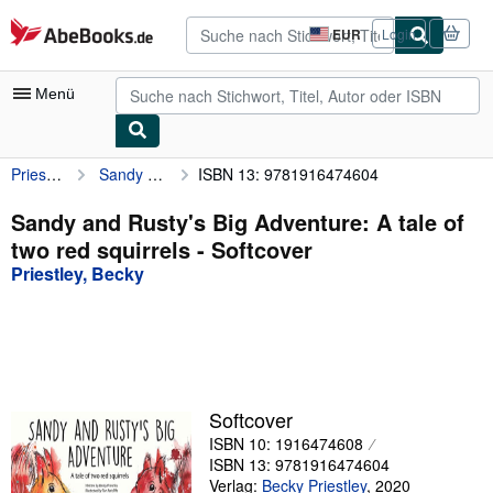
Zum Hauptinhalt
AbeBooks.de
EUR
Login
Seite
der
Einkaufseinstellungen.
Menü
Priestley, Becky
Sandy and Rusty's Big Adventure: A tale of two red squirrels
ISBN 13: 9781916474604
Nutzerkonto
Meine Bestellungen
Sandy and Rusty's Big Adventure: A tale of
two red squirrels - Softcover
Detailsuche
Priestley, Becky
Sammlungen
Antiquarische Bücher
Kunst & Sammlerstücke
Verkäufer
Softcover
ISBN 10: 1916474608
Verkäufer werden
ISBN 13: 9781916474604
Hilfe
Verlag:
Becky Priestley
,
2020