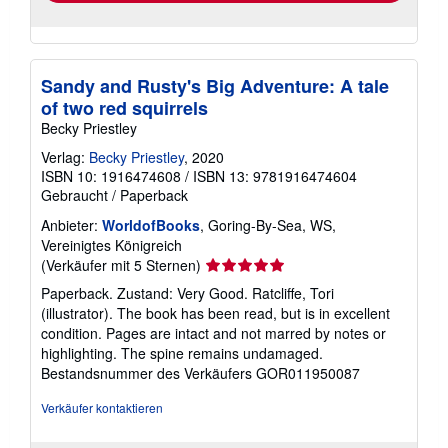
Sandy and Rusty's Big Adventure: A tale
of two red squirrels
Becky Priestley
Verlag:
Becky Priestley
, 2020
ISBN 10: 1916474608
/
ISBN 13: 9781916474604
Gebraucht
/
Paperback
Anbieter:
WorldofBooks
, Goring-By-Sea, WS,
Vereinigtes Königreich
Verkäuferbewertung
(Verkäufer mit 5 Sternen)
5
Paperback. Zustand: Very Good. Ratcliffe, Tori
von
(illustrator). The book has been read, but is in excellent
5
condition. Pages are intact and not marred by notes or
Sternen
highlighting. The spine remains undamaged.
Bestandsnummer des Verkäufers GOR011950087
Verkäufer kontaktieren