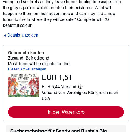
young red squirrels as they leave home, hoping to escape from
the grey squirrels which threaten their existence. What will
happen to them on their adventures and can they find a new
forest to live in where they will be safe? Complete with 22
beautiful colour...
Details anzeigen
Gebraucht kaufen
Zustand: Befriedigend
Most items will be dispatched the...
Diesen Artikel anzeigen
EUR 1,51
EUR 5,44 Versand
W
Versand von Vereinigtes Königreich nach
e
i
USA
t
e
r
In den Warenkorb
e
I
n
f
Suchergebnisse für Sandy and Rusty's Big