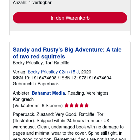
Anzahl: 1 verfügbar
Versandkosten
In den Warenkorb
Sandy and Rusty's Big Adventure: A tale
of two red squirrels
Becky Priestley, Tori Ratcliffe
Verlag:
Becky Priestley 02/n /15 J
, 2020
ISBN 10: 1916474608
/
ISBN 13: 9781916474604
Gebraucht
/
Paperback
Anbieter:
Bahamut Media
, Reading, Vereinigtes
Königreich
Verkäuferbewertung
(Verkäufer mit 5 Sternen)
5
Paperback. Zustand: Very Good. Ratcliffe, Tori
von
(illustrator). Shipped within 24 hours from our UK
5
warehouse. Clean, undamaged book with no damage to
Sternen
pages and minimal wear to the cover. Spine still tight, in
very good condition. Remember if you are not happy, you