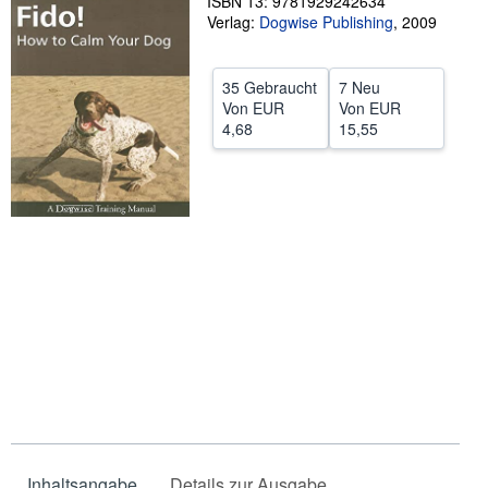
ISBN 13: 9781929242634
Verlag:
Dogwise Publishing
,
2009
SCHLIESSEN
35 Gebraucht
7 Neu
Von
EUR
Von
EUR
4,68
15,55
Inhaltsangabe
Details zur Ausgabe