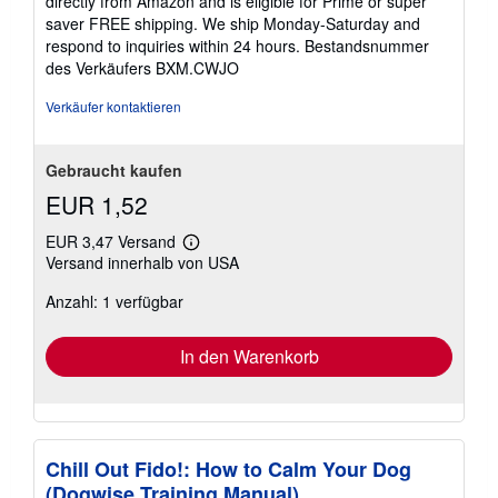
directly from Amazon and is eligible for Prime or super
saver FREE shipping. We ship Monday-Saturday and
respond to inquiries within 24 hours.
Bestandsnummer
des Verkäufers BXM.CWJO
Verkäufer kontaktieren
Gebraucht kaufen
EUR 1,52
EUR 3,47 Versand
Weitere
Versand innerhalb von USA
Informationen
zu
Anzahl: 1 verfügbar
Versandkosten
In den Warenkorb
Chill Out Fido!: How to Calm Your Dog
(Dogwise Training Manual)