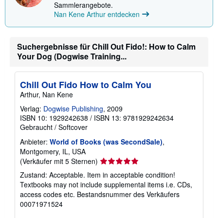
Sammlerangebote.
n
Nan Kene Arthur entdecken
z
u
V
e
r
Suchergebnisse für Chill Out Fido!: How to Calm
s
Your Dog (Dogwise Training...
a
n
d
k
Chill Out Fido How to Calm You
o
Arthur, Nan Kene
s
t
Verlag:
Dogwise Publishing
, 2009
e
n
ISBN 10: 1929242638
/
ISBN 13: 9781929242634
Gebraucht
/
Softcover
Anbieter:
World of Books (was SecondSale)
,
Montgomery, IL, USA
Verkäuferbewertung
(Verkäufer mit 5 Sternen)
5
Zustand: Acceptable. Item in acceptable condition!
von
Textbooks may not include supplemental items i.e. CDs,
5
access codes etc.
Bestandsnummer des Verkäufers
Sternen
00071971524