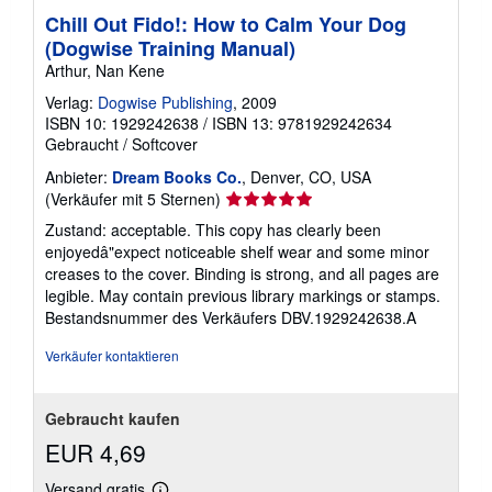
Chill Out Fido!: How to Calm Your Dog
(Dogwise Training Manual)
Arthur, Nan Kene
Verlag:
Dogwise Publishing
, 2009
ISBN 10: 1929242638
/
ISBN 13: 9781929242634
Gebraucht
/
Softcover
Anbieter:
Dream Books Co.
, Denver, CO, USA
Verkäuferbewertung
(Verkäufer mit 5 Sternen)
5
Zustand: acceptable. This copy has clearly been
von
enjoyedâ"expect noticeable shelf wear and some minor
5
creases to the cover. Binding is strong, and all pages are
Sternen
legible. May contain previous library markings or stamps.
Bestandsnummer des Verkäufers DBV.1929242638.A
Verkäufer kontaktieren
Gebraucht kaufen
EUR 4,69
Versand gratis