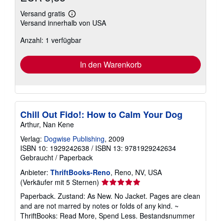
Versand gratis
Weitere
Versand innerhalb von USA
Informationen
zu
Anzahl: 1 verfügbar
Versandkosten
In den Warenkorb
Chill Out Fido!: How to Calm Your Dog
Arthur, Nan Kene
Verlag:
Dogwise Publishing
, 2009
ISBN 10: 1929242638
/
ISBN 13: 9781929242634
Gebraucht
/
Paperback
Anbieter:
ThriftBooks-Reno
, Reno, NV, USA
Verkäuferbewertung
(Verkäufer mit 5 Sternen)
5
Paperback. Zustand: As New. No Jacket. Pages are clean
von
and are not marred by notes or folds of any kind. ~
5
ThriftBooks: Read More, Spend Less.
Bestandsnummer
Sternen