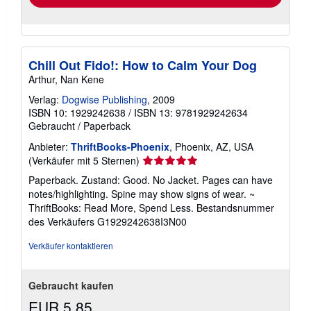
Chill Out Fido!: How to Calm Your Dog
Arthur, Nan Kene
Verlag:
Dogwise Publishing
, 2009
ISBN 10: 1929242638
/
ISBN 13: 9781929242634
Gebraucht
/
Paperback
Anbieter:
ThriftBooks-Phoenix
, Phoenix, AZ, USA
Verkäuferbewertung
(Verkäufer mit 5 Sternen)
5
Paperback. Zustand: Good. No Jacket. Pages can have
von
notes/highlighting. Spine may show signs of wear. ~
5
ThriftBooks: Read More, Spend Less.
Bestandsnummer
Sternen
des Verkäufers G1929242638I3N00
Verkäufer kontaktieren
Gebraucht kaufen
EUR 5,85