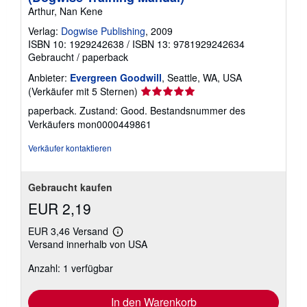
Arthur, Nan Kene
Verlag:
Dogwise Publishing
, 2009
ISBN 10: 1929242638
/
ISBN 13: 9781929242634
Gebraucht
/
paperback
Anbieter:
Evergreen Goodwill
, Seattle, WA, USA
Verkäuferbewertung
(Verkäufer mit 5 Sternen)
5
paperback. Zustand: Good.
Bestandsnummer des
von
Verkäufers mon0000449861
5
Sternen
Verkäufer kontaktieren
Gebraucht kaufen
EUR 2,19
EUR 3,46 Versand
Weitere
Versand innerhalb von USA
Informationen
zu
Anzahl: 1 verfügbar
Versandkosten
In den Warenkorb