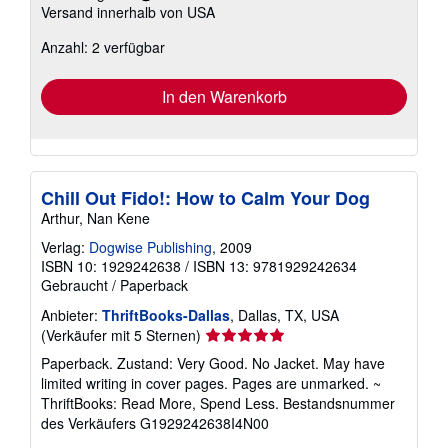
Versand innerhalb von USA
Informationen
zu
Anzahl: 2 verfügbar
Versandkosten
In den Warenkorb
Chill Out Fido!: How to Calm Your Dog
Arthur, Nan Kene
Verlag:
Dogwise Publishing
, 2009
ISBN 10: 1929242638
/
ISBN 13: 9781929242634
Gebraucht
/
Paperback
Anbieter:
ThriftBooks-Dallas
, Dallas, TX, USA
Verkäuferbewertung
(Verkäufer mit 5 Sternen)
5
Paperback. Zustand: Very Good. No Jacket. May have
von
limited writing in cover pages. Pages are unmarked. ~
5
ThriftBooks: Read More, Spend Less.
Bestandsnummer
Sternen
des Verkäufers G1929242638I4N00