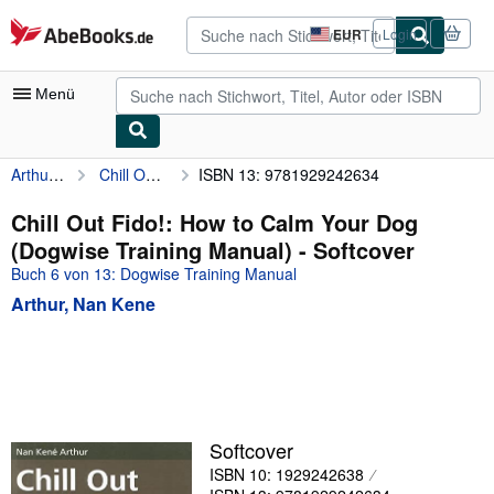
Zum Hauptinhalt
AbeBooks.de
EUR
Login
Seite
der
Einkaufseinstellungen.
Menü
Arthur, Nan Kene
Chill Out Fido!: How to Calm Your Dog (Dogwise Training Manual)
ISBN 13: 9781929242634
Nutzerkonto
Meine Bestellungen
Chill Out Fido!: How to Calm Your Dog
(Dogwise Training Manual) - Softcover
Detailsuche
Buch 6 von 13: Dogwise Training Manual
Sammlungen
Arthur, Nan Kene
Antiquarische Bücher
Kunst & Sammlerstücke
Verkäufer
Verkäufer werden
Softcover
ISBN 10: 1929242638
Hilfe