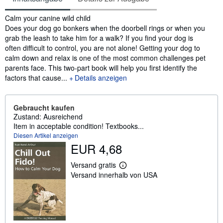
Inhaltsangabe
Calm your canine wild child
Does your dog go bonkers when the doorbell rings or when you
grab the leash to take him for a walk? If you find your dog is
often difficult to control, you are not alone! Getting your dog to
calm down and relax is one of the most common challenges pet
parents face. This two-part book will help you first identify the
factors that cause...
Details anzeigen
Gebraucht kaufen
Zustand: Ausreichend
Item in acceptable condition! Textbooks...
Diesen Artikel anzeigen
EUR 4,68
Versand gratis
W
Versand innerhalb von USA
e
i
t
e
r
e
I