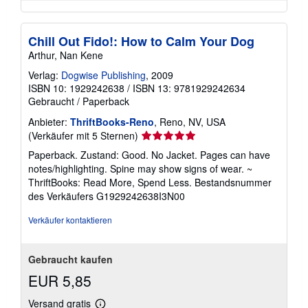
Chill Out Fido!: How to Calm Your Dog
Arthur, Nan Kene
Verlag:
Dogwise Publishing
, 2009
ISBN 10: 1929242638
/
ISBN 13: 9781929242634
Gebraucht
/
Paperback
Anbieter:
ThriftBooks-Reno
, Reno, NV, USA
Verkäuferbewertung
(Verkäufer mit 5 Sternen)
5
Paperback. Zustand: Good. No Jacket. Pages can have
von
notes/highlighting. Spine may show signs of wear. ~
5
ThriftBooks: Read More, Spend Less.
Bestandsnummer
Sternen
des Verkäufers G1929242638I3N00
Verkäufer kontaktieren
Gebraucht kaufen
EUR 5,85
Versand gratis
Weitere