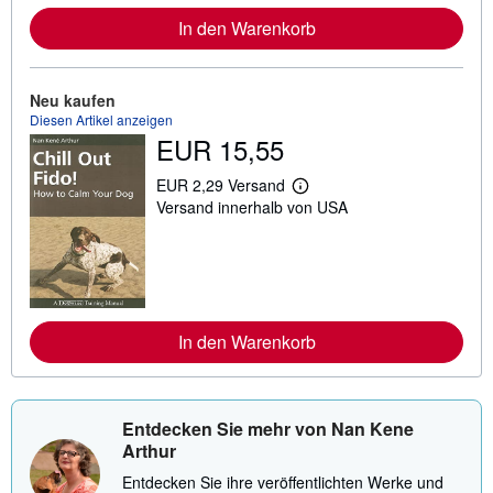
n
In den Warenkorb
f
o
r
m
a
Neu kaufen
t
Diesen Artikel anzeigen
i
EUR 15,55
o
n
e
EUR 2,29 Versand
W
n
Versand innerhalb von USA
e
z
i
u
t
V
e
e
r
r
e
s
I
a
n
n
In den Warenkorb
f
d
o
k
r
o
m
s
a
t
t
Entdecken Sie mehr von Nan Kene
e
i
n
Arthur
o
n
Entdecken Sie ihre veröffentlichten Werke und
e