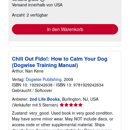
Weitere
Versand innerhalb von USA
Informationen
zu
Anzahl: 2 verfügbar
Versandkosten
In den Warenkorb
Chill Out Fido!: How to Calm Your Dog
(Dogwise Training Manual)
Arthur, Nan Kene
Verlag:
Dogwise Publishing
, 2009
ISBN 10: 1929242638
/
ISBN 13: 9781929242634
Gebraucht
/
Softcover
Anbieter:
2nd Life Books
, Burlington, NJ, USA
Verkäuferbewertung
(Verkäufer mit 5 Sternen)
5
Zustand: very_good. Used book in very good condition.
von
May have some minor wear. May NOT include discs, or
5
access code or other supplemental material. Ships
Sternen