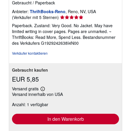
Gebraucht
/
Paperback
Anbieter:
ThriftBooks-Reno
, Reno, NV, USA
Verkäuferbewertung
(Verkäufer mit 5 Sternen)
5
Paperback. Zustand: Very Good. No Jacket. May have
von
limited writing in cover pages. Pages are unmarked. ~
5
ThriftBooks: Read More, Spend Less.
Bestandsnummer
Sternen
des Verkäufers G1929242638I4N00
Verkäufer kontaktieren
Gebraucht kaufen
EUR 5,85
Versand gratis
Weitere
Versand innerhalb von USA
Informationen
zu
Anzahl: 1 verfügbar
Versandkosten
In den Warenkorb