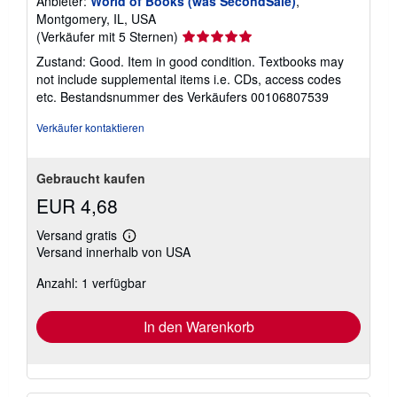
Anbieter:
World of Books (was SecondSale)
,
Montgomery, IL, USA
Verkäuferbewertung
(Verkäufer mit 5 Sternen)
5
Zustand: Good. Item in good condition. Textbooks may
von
not include supplemental items i.e. CDs, access codes
5
etc.
Bestandsnummer des Verkäufers 00106807539
Sternen
Verkäufer kontaktieren
Gebraucht kaufen
EUR 4,68
Versand gratis
Weitere
Versand innerhalb von USA
Informationen
zu
Anzahl: 1 verfügbar
Versandkosten
In den Warenkorb