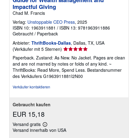
Guide for Wealth Management and
t
Impactful Giving
e
n
Chad M. Francis
Verlag:
Unstoppable CEO Press
, 2025
ISBN 10: 1963911881
/
ISBN 13: 9781963911886
Gebraucht
/
Paperback
Anbieter:
ThriftBooks-Dallas
, Dallas, TX, USA
Verkäuferbewertung
(Verkäufer mit 5 Sternen)
5
Paperback. Zustand: As New. No Jacket. Pages are clean
von
and are not marred by notes or folds of any kind. ~
5
ThriftBooks: Read More, Spend Less.
Bestandsnummer
Sternen
des Verkäufers G1963911881I2N00
Verkäufer kontaktieren
Gebraucht kaufen
EUR 15,18
Versand gratis
Weitere
Versand innerhalb von USA
Informationen
zu