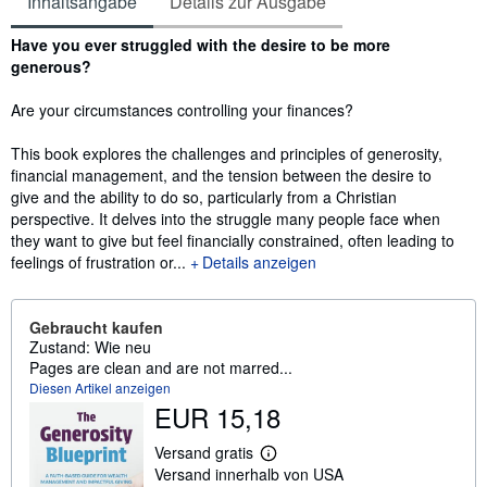
Inhaltsangabe
Details zur Ausgabe
Inhaltsangabe
Have you ever struggled with the desire to be more
generous?
Are your circumstances controlling your finances?
This book explores the challenges and principles of generosity,
financial management, and the tension between the desire to
give and the ability to do so, particularly from a Christian
perspective. It delves into the struggle many people face when
they want to give but feel financially constrained, often leading to
feelings of frustration or...
Details anzeigen
Gebraucht kaufen
Zustand: Wie neu
Pages are clean and are not marred...
Diesen Artikel anzeigen
EUR 15,18
Versand gratis
W
Versand innerhalb von USA
e