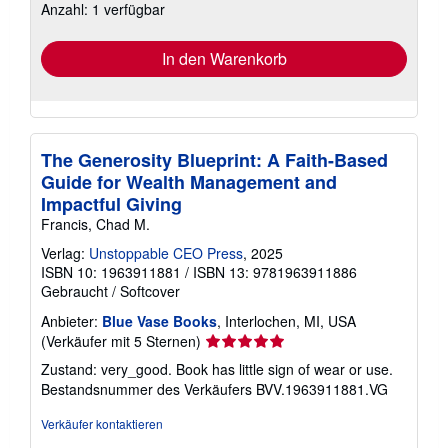
Anzahl: 1 verfügbar
Versandkosten
In den Warenkorb
The Generosity Blueprint: A Faith-Based
Guide for Wealth Management and
Impactful Giving
Francis, Chad M.
Verlag:
Unstoppable CEO Press
, 2025
ISBN 10: 1963911881
/
ISBN 13: 9781963911886
Gebraucht
/
Softcover
Anbieter:
Blue Vase Books
, Interlochen, MI, USA
Verkäuferbewertung
(Verkäufer mit 5 Sternen)
5
Zustand: very_good. Book has little sign of wear or use.
von
Bestandsnummer des Verkäufers BVV.1963911881.VG
5
Sternen
Verkäufer kontaktieren