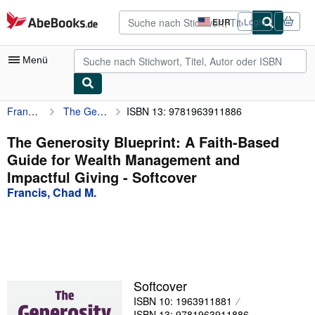
Zum Hauptinhalt
AbeBooks.de
EUR
Login
Seite
der
Einkaufseinstellungen.
Menü
Francis, Chad M.
The Generosity Blueprint: A Faith-Based Guide for Wealth Management and Impactful Giving
ISBN 13: 9781963911886
Nutzerkonto
Meine Bestellungen
The Generosity Blueprint: A Faith-Based
Guide for Wealth Management and
Detailsuche
Impactful Giving - Softcover
Sammlungen
Francis, Chad M.
Antiquarische Bücher
Kunst & Sammlerstücke
Verkäufer
Softcover
Verkäufer werden
ISBN 10: 1963911881
Hilfe
ISBN 13: 9781963911886