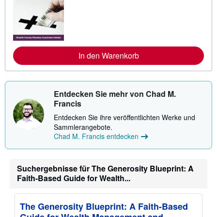
i
t
e
r
e
I
n
f
In den Warenkorb
o
r
m
a
t
Entdecken Sie mehr von Chad M.
i
Francis
o
n
Entdecken Sie ihre veröffentlichten Werke und
e
Sammlerangebote.
n
z
Chad M. Francis entdecken
u
V
e
r
Suchergebnisse für The Generosity Blueprint: A
s
Faith-Based Guide for Wealth...
a
n
d
k
The Generosity Blueprint: A Faith-Based
o
s