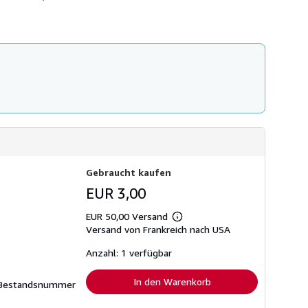
n
d
k
o
s
t
e
n
Gebraucht kaufen
EUR 3,00
EUR 50,00 Versand
Weitere
Versand von Frankreich nach USA
Informationen
zu
Versandkosten
Anzahl: 1 verfügbar
In den Warenkorb
Bestandsnummer