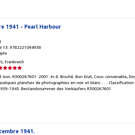
ternen
re 1941 - Pearl Harbour
1
N 13: 9782221094938
uple
S, Frankreich
erkäuferbewertung
 bon. R300267601: 2001. In-8. Broché. Bon état, Couv. convenable, Dos
on
Quelques planches de photographies en noir et blanc. . . . Classificatio
1939-1945.
Bestandsnummer des Verkäufers R300267601
ternen
écembre 1941.