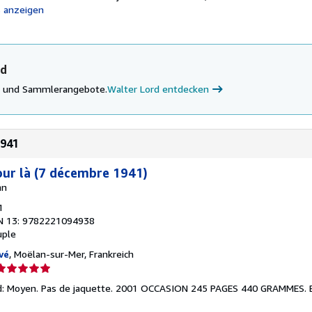
s anzeigen
rd
ke und Sammlerangebote.
Walter Lord entdecken
1941
jour là (7 décembre 1941)
nn
1
N 13: 9782221094938
uple
vé
, Moëlan-sur-Mer, Frankreich
erkäuferbewertung
nd: Moyen. Pas de jaquette. 2001 OCCASION 245 PAGES 440 GRAMMES.
on