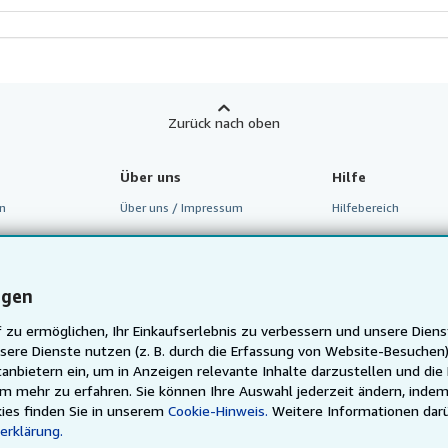
Zurück nach oben
Über uns
Hilfe
n
Über uns / Impressum
Hilfebereich
m
Presse
Kundenservice
inen Verkäufer
Karriere
ngen
Datenschutzerklärung
 zu ermöglichen, Ihr Einkaufserlebnis zu verbessern und unsere Diens
Cookie-Einstellungen
sere Dienste nutzen (z. B. durch die Erfassung von Website-Besuche
Cookie-Hinweis
anbietern ein, um in Anzeigen relevante Inhalte darzustellen und die
um mehr zu erfahren. Sie können Ihre Auswahl jederzeit ändern, indem
Barrierefreiheit
ies finden Sie in unserem
Cookie-Hinweis.
Weitere Informationen dar
erklärung.