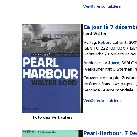
S
Verkäufer kontaktieren
Ce jour là 7 décemb
Lord Walter
Verlag:
Robert Laffont
, 200
ISBN 10: 222109493X
/
ISB
Gebraucht
/
Couverture so
Anbieter:
Le-Livre
, SABLON
V
(Verkäufer mit 5 Sternen)
5
Couverture souple. Zustand:
v
Intérieur frais. 245 pages. 
5
Seconde Guerre mondiale 
S
Verkäufer kontaktieren
Foto des Verkäufers
Pearl-Harbour. 7 D