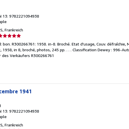
N 13: 9782221094938
uple
S, Frankreich
erkäuferbewertung
 bon. R300266761: 1958. in-8. Broché. Etat d'usage, Couv. défraîchie, 
on
nt, 1958, in 8, broché, photos, 245 pp. . . . Classification Dewey : 996-Au
 des Verkäufers R300266761
ternen
écembre 1941
1
N 13: 9782221094938
uple
S, Frankreich