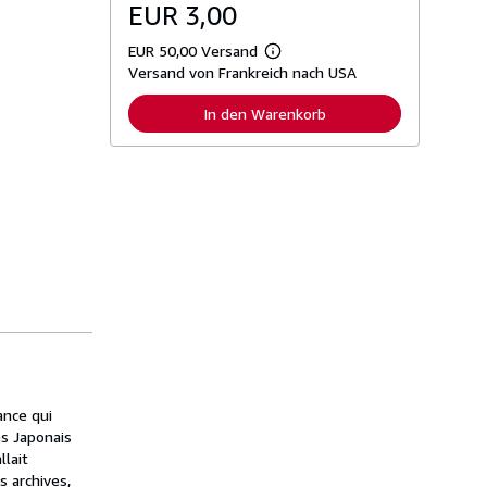
EUR 3,00
EUR 50,00 Versand
W
Versand von Frankreich nach USA
e
i
t
In den Warenkorb
e
r
e
I
n
f
o
r
m
a
t
i
o
n
e
n
z
u
ance qui
V
e
es Japonais
r
llait
s
s archives,
a