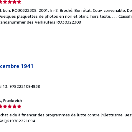
erkäuferbewertung
 bon. RO30322308: 2001. In-8. Broché. Bon état, Couv. convenable, Dos
on
Quelques plaquettes de photos en noir et blanc, hors texte. . . . Classi
tandsnummer des Verkäufers RO30322308
ternen
Décembre 1941
N 13: 9782221094938
is, Frankreich
erkäuferbewertung
achat aide à financer des programmes de lutte contre l'illettrisme.
Bes
on
53AQK19782221094
ternen