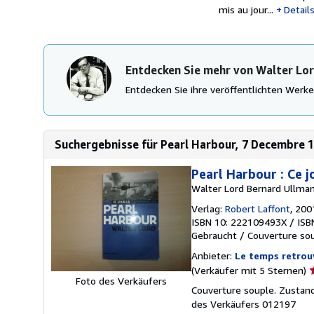
mis au jour...
Detail
Entdecken Sie mehr von Walter Lo
Entdecken Sie ihre veröffentlichten Wer
Suchergebnisse für Pearl Harbour, 7 Decembre 
Pearl Harbour : Ce 
Walter Lord Bernard Ullma
Verlag:
Robert Laffont
, 200
ISBN 10: 222109493X
/
ISB
Gebraucht
/
Couverture so
Anbieter:
Le temps retrou
V
(Verkäufer mit 5 Sternen)
Foto des Verkäufers
5
Couverture souple. Zusta
v
des Verkäufers 012197
5