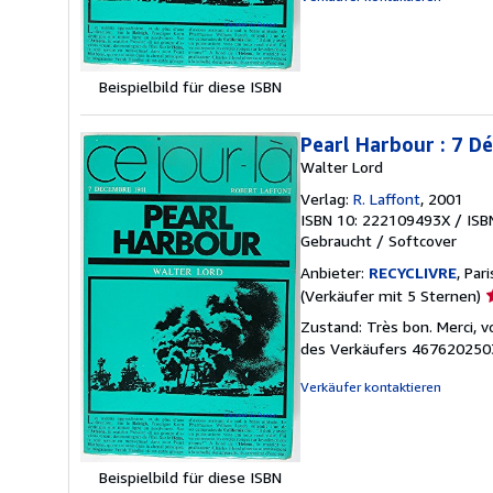
Beispielbild für diese ISBN
Pearl Harbour : 7 
Walter Lord
Verlag:
R. Laffont
, 2001
ISBN 10: 222109493X
/
ISB
Gebraucht
/
Softcover
Anbieter:
RECYCLIVRE
, Par
V
(Verkäufer mit 5 Sternen)
5
Zustand: Très bon. Merci, v
v
des Verkäufers 46762025
5
S
Verkäufer kontaktieren
Beispielbild für diese ISBN