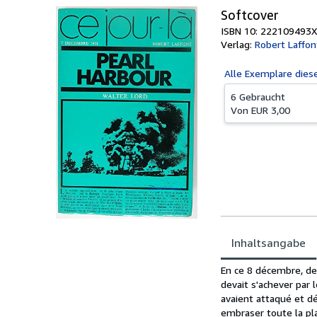
Softcover
ISBN 10: 222109493X
Verlag:
Robert Laffon
Alle
Exemplare dies
6 Gebraucht
Von
EUR 3,00
Inhaltsangabe
Inhaltsangabe
En ce 8 décembre, de 
devait s'achever par 
avaient attaqué et dé
embraser toute la pla