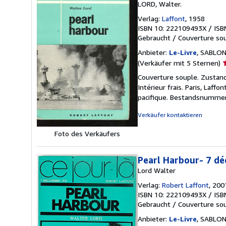
LORD, Walter.
Verlag:
Laffont
, 1958
ISBN 10: 222109493X
/
ISB
Gebraucht
/
Couverture so
Anbieter:
Le-Livre
, SABLON
V
(Verkäufer mit 5 Sternen)
5
Couverture souple. Zustand:
v
Intérieur frais. Paris, Laffo
5
pacifique.
Bestandsnummer
S
Verkäufer kontaktieren
Foto des Verkäufers
Pearl Harbour- 7 d
Lord Walter
Verlag:
Robert Laffont
, 200
ISBN 10: 222109493X
/
ISB
Gebraucht
/
Couverture so
Anbieter:
Le-Livre
, SABLON