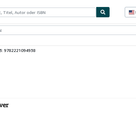
lerstücke
Verkäufer
Verkäufer werden
13: 9782221094938
ver