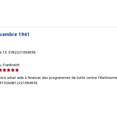
Décembre 1941
N 13: 9782221094938
is, Frankreich
erkäuferbewertung
otre achat aide à financer des programmes de lutte contre l'illettrism
on
03132XAB1222109493X
ternen