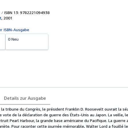
ISBN 13: 9782221094938
t
,
2001
er ISBN-Ausgabe
0 Neu
Details zur Ausgabe
la tribune du Congrès, le président Franklin D. Roosevelt ouvrait la sé
le vote de la déclaration de guerre des États-Unis au Japon. La veille, l
truit Pearl Harbour, la grande base américaine du Pacifique. La guerre a
nète. Pour raconter cette journée mémorable, Walter Lord a fouillé le