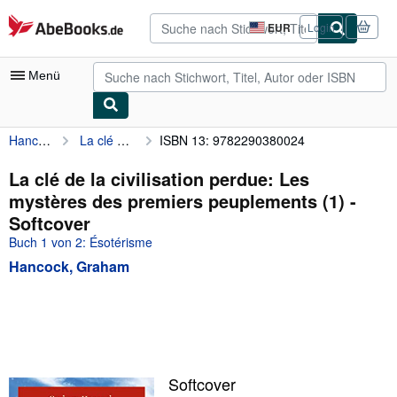
Zum Hauptinhalt
AbeBooks.de
EUR
Login
Seite
der
Einkaufseinstellungen.
Menü
Hancock, Graham
La clé de la civilisation perdue: Les mystères des premiers peuplements (1)
ISBN 13: 9782290380024
Nutzerkonto
Meine Bestellungen
La clé de la civilisation perdue: Les
mystères des premiers peuplements (1) -
Detailsuche
Softcover
Sammlungen
Buch 1 von 2: Ésotérisme
Hancock, Graham
Antiquarische Bücher
Kunst & Sammlerstücke
Verkäufer
Verkäufer werden
Softcover
Hilfe