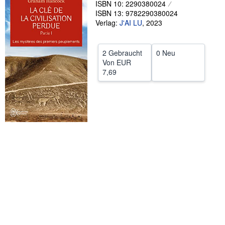
ISBN 10: 2290380024
ISBN 13: 9782290380024
SCHLIESSEN
Verlag:
J'AI LU
,
2023
2 Gebraucht
0 Neu
Von
EUR
7,69