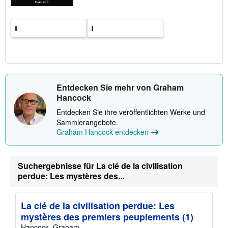
k
o
s
t
e
n
Entdecken Sie mehr von Graham
Hancock
Entdecken Sie ihre veröffentlichten Werke und
Sammlerangebote.
Graham Hancock entdecken
Suchergebnisse für La clé de la civilisation
perdue: Les mystères des...
La clé de la civilisation perdue: Les
mystères des premiers peuplements (1)
Hancock, Graham