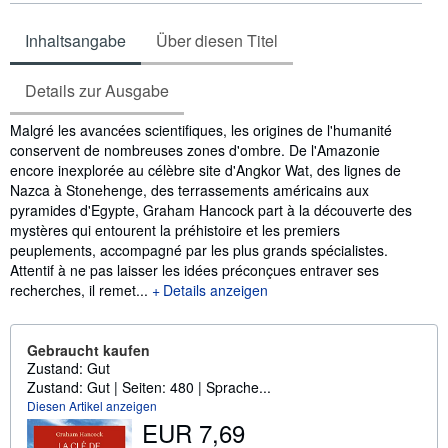
Inhaltsangabe
Über diesen Titel
Details zur Ausgabe
Inhaltsangabe
Malgré les avancées scientifiques, les origines de l'humanité
conservent de nombreuses zones d'ombre. De l'Amazonie
encore inexplorée au célèbre site d'Angkor Wat, des lignes de
Nazca à Stonehenge, des terrassements américains aux
pyramides d'Egypte, Graham Hancock part à la découverte des
mystères qui entourent la préhistoire et les premiers
peuplements, accompagné par les plus grands spécialistes.
Attentif à ne pas laisser les idées préconçues entraver ses
recherches, il remet...
Details anzeigen
Gebraucht kaufen
Zustand: Gut
Zustand: Gut | Seiten: 480 | Sprache...
Diesen Artikel anzeigen
EUR 7,69