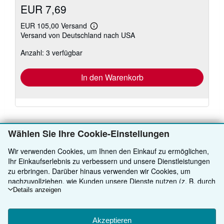
EUR 7,69
EUR 105,00 Versand
Weitere
Versand von Deutschland nach USA
Informationen
zu
Anzahl: 3 verfügbar
Versandkosten
In den Warenkorb
Wählen Sie Ihre Cookie-Einstellungen
Wir verwenden Cookies, um Ihnen den Einkauf zu ermöglichen,
ZURÜCK NACH OBEN
Ihr Einkaufserlebnis zu verbessern und unsere Dienstleistungen
zu erbringen. Darüber hinaus verwenden wir Cookies, um
Kaufen
nachzuvollziehen, wie Kunden unsere Dienste nutzen (z. B. durch
die Erfassung von Website-Besuchen), sodass wir Optimierungen
Details anzeigen
Anbieten
Detailsuche
vornehmen können. Sofern Sie zustimmen, setzen wir auch
Cookies von Drittanbietern ein, um in Anzeigen relevante Inhalte
Über uns
Sammlungen
Verkäufer werden
darzustellen und die Effizienz von Anzeigen zu ermitteln. Wählen
Akzeptieren