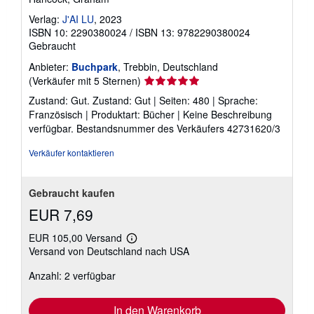
Verlag:
J'AI LU
, 2023
ISBN 10: 2290380024
/
ISBN 13: 9782290380024
Gebraucht
Anbieter:
Buchpark
, Trebbin, Deutschland
Verkäuferbewertung
(Verkäufer mit 5 Sternen)
5
Zustand: Gut. Zustand: Gut | Seiten: 480 | Sprache:
von
Französisch | Produktart: Bücher | Keine Beschreibung
5
verfügbar.
Bestandsnummer des Verkäufers 42731620/3
Sternen
Verkäufer kontaktieren
Gebraucht kaufen
EUR 7,69
EUR 105,00 Versand
Weitere
Versand von Deutschland nach USA
Informationen
zu
Anzahl: 2 verfügbar
Versandkosten
In den Warenkorb