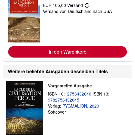
EUR 105,00 Versand
W
Versand von Deutschland nach USA
e
i
t
e
r
e
I
n
f
In den Warenkorb
o
r
m
a
Weitere beliebte Ausgaben desselben Titels
t
i
o
n
Vorgestellte Ausgabe
e
ISBN 10:
2756432040
ISBN 13:
n
z
9782756432045
u
Verlag:
PYGMALION, 2020
V
Softcover
e
r
s
a
n
d