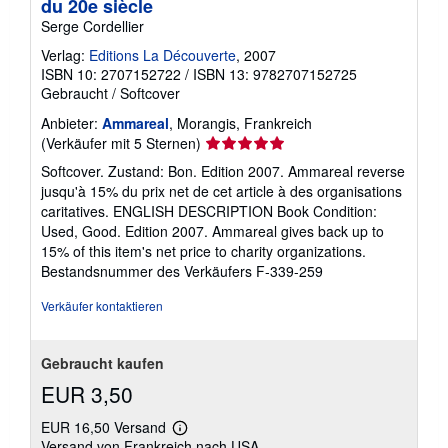
du 20e siècle
Serge Cordellier
Verlag:
Editions La Découverte
, 2007
ISBN 10: 2707152722
/
ISBN 13: 9782707152725
Gebraucht
/
Softcover
Anbieter:
Ammareal
, Morangis, Frankreich
Verkäuferbewertung
(Verkäufer mit 5 Sternen)
5
Softcover. Zustand: Bon. Edition 2007. Ammareal reverse
von
jusqu'à 15% du prix net de cet article à des organisations
5
caritatives. ENGLISH DESCRIPTION Book Condition:
Sternen
Used, Good. Edition 2007. Ammareal gives back up to
15% of this item's net price to charity organizations.
Bestandsnummer des Verkäufers F-339-259
Verkäufer kontaktieren
Gebraucht kaufen
EUR 3,50
EUR 16,50 Versand
Weitere
Versand von Frankreich nach USA