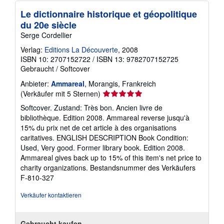
Le dictionnaire historique et géopolitique
du 20e siècle
Serge Cordellier
Verlag:
Editions La Découverte
, 2008
ISBN 10: 2707152722
/
ISBN 13: 9782707152725
Gebraucht
/
Softcover
Anbieter:
Ammareal
, Morangis, Frankreich
Verkäuferbewertung
(Verkäufer mit 5 Sternen)
5
Softcover. Zustand: Très bon. Ancien livre de
von
bibliothèque. Edition 2008. Ammareal reverse jusqu'à
5
15% du prix net de cet article à des organisations
Sternen
caritatives. ENGLISH DESCRIPTION Book Condition:
Used, Very good. Former library book. Edition 2008.
Ammareal gives back up to 15% of this item's net price to
charity organizations.
Bestandsnummer des Verkäufers
F-810-327
Verkäufer kontaktieren
Gebraucht kaufen