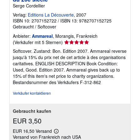
Serge Cordellier
Verlag:
Editions La Découverte
, 2007
ISBN 10: 2707152722
/
ISBN 13: 9782707152725
Gebraucht
/
Softcover
Anbieter:
Ammareal
, Morangis, Frankreich
Verkäuferbewertung
(Verkäufer mit 5 Sternen)
5
Softcover. Zustand: Bon. Edition 2007. Ammareal reverse
von
jusqu'à 15% du prix net de cet article à des organisations
5
caritatives. ENGLISH DESCRIPTION Book Condition:
Sternen
Used, Good. Edition 2007. Ammareal gives back up to
15% of this item's net price to charity organizations.
Bestandsnummer des Verkäufers F-312-862
Verkäufer kontaktieren
Gebraucht kaufen
EUR 3,50
EUR 16,50 Versand
Weitere
Versand von Frankreich nach USA
Informationen