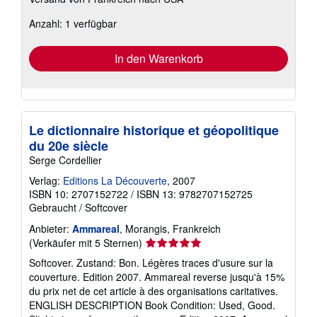
Informationen
zu
Anzahl: 1 verfügbar
Versandkosten
In den Warenkorb
Le dictionnaire historique et géopolitique
du 20e siècle
Serge Cordellier
Verlag:
Editions La Découverte
, 2007
ISBN 10: 2707152722
/
ISBN 13: 9782707152725
Gebraucht
/
Softcover
Anbieter:
Ammareal
, Morangis, Frankreich
Verkäuferbewertung
(Verkäufer mit 5 Sternen)
5
Softcover. Zustand: Bon. Légères traces d'usure sur la
von
couverture. Edition 2007. Ammareal reverse jusqu'à 15%
5
du prix net de cet article à des organisations caritatives.
Sternen
ENGLISH DESCRIPTION Book Condition: Used, Good.