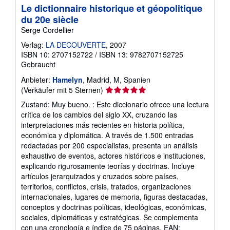
Le dictionnaire historique et géopolitique
du 20e siècle
Serge Cordellier
Verlag:
LA DECOUVERTE
, 2007
ISBN 10: 2707152722
/
ISBN 13: 9782707152725
Gebraucht
Anbieter:
Hamelyn
, Madrid, M, Spanien
Verkäuferbewertung
(Verkäufer mit 5 Sternen)
5
Zustand: Muy bueno. : Este diccionario ofrece una lectura
von
crítica de los cambios del siglo XX, cruzando las
5
interpretaciones más recientes en historia política,
Sternen
económica y diplomática. A través de 1.500 entradas
redactadas por 200 especialistas, presenta un análisis
exhaustivo de eventos, actores históricos e instituciones,
explicando rigurosamente teorías y doctrinas. Incluye
artículos jerarquizados y cruzados sobre países,
territorios, conflictos, crisis, tratados, organizaciones
internacionales, lugares de memoria, figuras destacadas,
conceptos y doctrinas políticas, ideológicas, económicas,
sociales, diplomáticas y estratégicas. Se complementa
con una cronología e índice de 75 páginas. EAN: