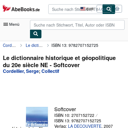
Zum Hauptinhalt
AbeBooks.de
EUR
Login
Seite
der
Einkaufseinstellungen.
Menü
Cordellier, Serge
Le dictionnaire historique et géopolitique du 20e siècle NE
ISBN 13: 9782707152725
Nutzerkonto
Meine Bestellungen
Le dictionnaire historique et géopolitique
du 20e siècle NE - Softcover
Detailsuche
Cordellier, Serge
;
Collectif
Sammlungen
Antiquarische Bücher
Kunst & Sammlerstücke
Verkäufer
Softcover
ISBN 10: 2707152722
Verkäufer werden
ISBN 13: 9782707152725
Hilfe
Verlag:
LA DECOUVERTE
,
2007