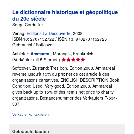
Le dictionnaire historique et géopolitique
du 20e siècle
Serge Cordellier
Verlag:
Editions La Découverte
, 2008
ISBN 10: 2707152722
/
ISBN 13: 9782707152725
Gebraucht
/
Softcover
Anbieter:
Ammareal
, Morangis, Frankreich
Verkäuferbewertung
(Verkäufer mit 5 Sternen)
5
Softcover. Zustand: Très bon. Edition 2008. Ammareal
von
reverse jusqu'à 15% du prix net de cet article à des
5
organisations caritatives. ENGLISH DESCRIPTION Book
Sternen
Condition: Used, Very good. Edition 2008. Ammareal
gives back up to 15% of this item's net price to charity
organizations.
Bestandsnummer des Verkäufers F-534-
337
Verkäufer kontaktieren
Gebraucht kaufen