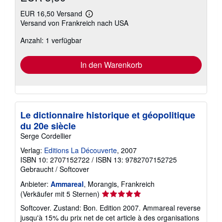
EUR 16,50 Versand
Weitere
Versand von Frankreich nach USA
Informationen
zu
Anzahl: 1 verfügbar
Versandkosten
In den Warenkorb
Le dictionnaire historique et géopolitique
du 20e siècle
Serge Cordellier
Verlag:
Editions La Découverte
, 2007
ISBN 10: 2707152722
/
ISBN 13: 9782707152725
Gebraucht
/
Softcover
Anbieter:
Ammareal
, Morangis, Frankreich
Verkäuferbewertung
(Verkäufer mit 5 Sternen)
5
Softcover. Zustand: Bon. Edition 2007. Ammareal reverse
von
jusqu'à 15% du prix net de cet article à des organisations