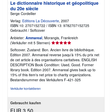
Le dictionnaire historique et géopolitique
du 20e siècle
Serge Cordellier
Verlag:
Editions La Découverte
, 2007
ISBN 10: 2707152722
/
ISBN 13: 9782707152725
Gebraucht
/
Softcover
Anbieter:
Ammareal
, Morangis, Frankreich
Verkäuferbewertung
(Verkäufer mit 5 Sternen)
5
Softcover. Zustand: Bon. Ancien livre de bibliothèque.
von
Edition 2007. Ammareal reverse jusqu'à 15% du prix net
5
de cet article à des organisations caritatives. ENGLISH
Sternen
DESCRIPTION Book Condition: Used, Good. Former
library book. Edition 2007. Ammareal gives back up to
15% of this item's net price to charity organizations.
Bestandsnummer des Verkäufers F-421-325
Verkäufer kontaktieren
Gebraucht kaufen
EUR 3,50