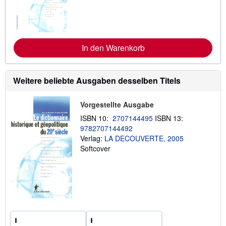
t
e
r
e
I
n
In den Warenkorb
f
o
r
m
a
Weitere beliebte Ausgaben desselben Titels
t
i
o
Vorgestellte Ausgabe
n
e
ISBN 10:
2707144495
ISBN 13:
n
9782707144492
z
Verlag:
LA DECOUVERTE, 2005
u
V
Softcover
e
r
s
a
n
d
k
o
s
t