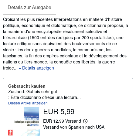
Details zur Ausgabe
Inhaltsangabe
Croisant les plus récentes interprétations en matière d'histoire
politique, économique et diplomatique, ce dictionnaire propose, à
la manière d'une encyclopédie résolument sélective et
hiérarchisée (1500 entrées rédigées par 200 spécialistes), une
lecture critique sans équivalent des bouleversements dé ce
siècle : les deux guerres mondiales, le communisme, les
fascismes, la fin des empires coloniaux et le développement des
nations du tiers monde, la conquête des libertés, la guerre
froide...
Details anzeigen
Gebraucht kaufen
Zustand: Gut bis sehr gut
: Este diccionario ofrece una lectura...
Diesen Artikel anzeigen
EUR 5,99
EUR 12,99 Versand
W
Versand von Spanien nach USA
e
i