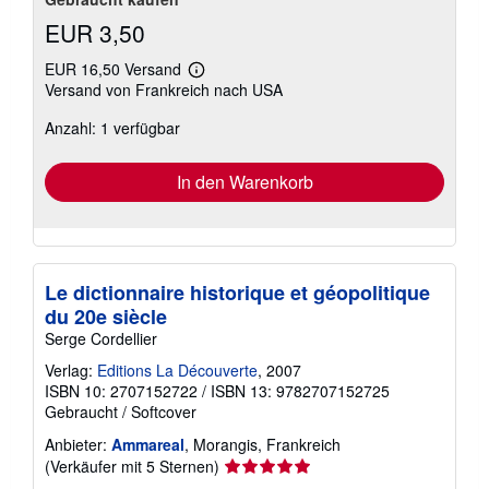
EUR 3,50
EUR 16,50 Versand
Weitere
Versand von Frankreich nach USA
Informationen
zu
Anzahl: 1 verfügbar
Versandkosten
In den Warenkorb
Le dictionnaire historique et géopolitique
du 20e siècle
Serge Cordellier
Verlag:
Editions La Découverte
, 2007
ISBN 10: 2707152722
/
ISBN 13: 9782707152725
Gebraucht
/
Softcover
Anbieter:
Ammareal
, Morangis, Frankreich
Verkäuferbewertung
(Verkäufer mit 5 Sternen)
5