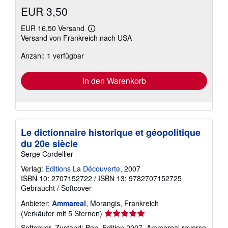
EUR 3,50
EUR 16,50 Versand
Weitere
Versand von Frankreich nach USA
Informationen
zu
Anzahl: 1 verfügbar
Versandkosten
In den Warenkorb
Le dictionnaire historique et géopolitique
du 20e siècle
Serge Cordellier
Verlag:
Editions La Découverte
, 2007
ISBN 10: 2707152722
/
ISBN 13: 9782707152725
Gebraucht
/
Softcover
Anbieter:
Ammareal
, Morangis, Frankreich
Verkäuferbewertung
(Verkäufer mit 5 Sternen)
5
Softcover. Zustand: Bon. Edition 2007. Ammareal reverse