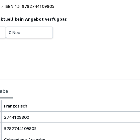
ISBN 13: 9782744109805
 aktuell kein Angebot verfügbar.
0 Neu
gabe
Französisch
2744109800
9782744109805
Gebundene Ausgabe