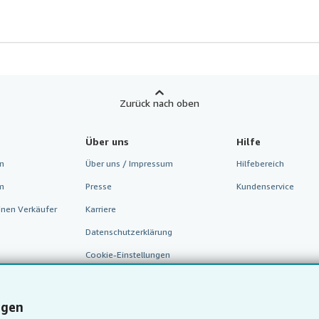
Zurück nach oben
Über uns
Hilfe
n
Über uns / Impressum
Hilfebereich
m
Presse
Kundenservice
inen Verkäufer
Karriere
Datenschutzerklärung
Cookie-Einstellungen
Cookie-Hinweis
Barrierefreiheit
ngen