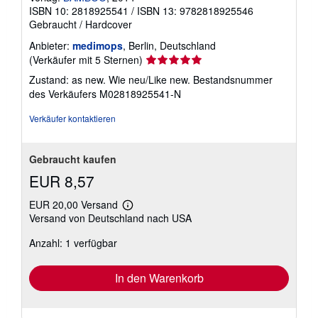
ISBN 10: 2818925541
/
ISBN 13: 9782818925546
Gebraucht
/
Hardcover
Anbieter:
medimops
, Berlin, Deutschland
Verkäuferbewertung
(Verkäufer mit 5 Sternen)
5
Zustand: as new. Wie neu/Like new.
Bestandsnummer
von
des Verkäufers M02818925541-N
5
Sternen
Verkäufer kontaktieren
Gebraucht kaufen
EUR 8,57
EUR 20,00 Versand
Weitere
Versand von Deutschland nach USA
Informationen
zu
Anzahl: 1 verfügbar
Versandkosten
In den Warenkorb