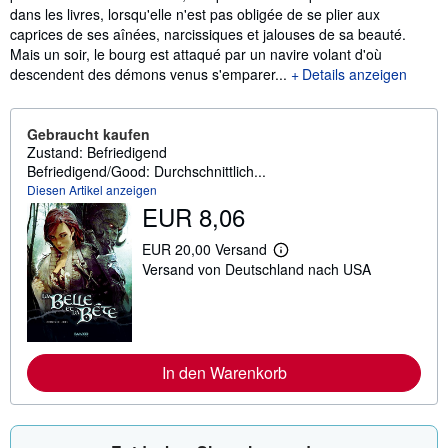
dans les livres, lorsqu'elle n'est pas obligée de se plier aux
caprices de ses aînées, narcissiques et jalouses de sa beauté.
Mais un soir, le bourg est attaqué par un navire volant d'où
descendent des démons venus s'emparer...
Details anzeigen
Gebraucht kaufen
Zustand: Befriedigend
Befriedigend/Good: Durchschnittlich...
Diesen Artikel anzeigen
EUR 8,06
EUR 20,00 Versand
W
Versand von Deutschland nach USA
e
i
t
e
r
e
I
In den Warenkorb
n
f
o
r
m