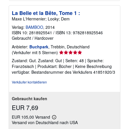
La Belle et la Bête, Tome 1 :
Maxe L'Hermenier; Looky; Dem
Verlag:
BAMBOO
, 2014
ISBN 10: 2818925541
/
ISBN 13: 9782818925546
Gebraucht
/
Hardcover
Anbieter:
Buchpark
, Trebbin, Deutschland
Verkäuferbewertung
(Verkäufer mit 5 Sternen)
5
Zustand: Gut. Zustand: Gut | Seiten: 48 | Sprache:
von
Französisch | Produktart: Bücher | Keine Beschreibung
5
verfügbar.
Bestandsnummer des Verkäufers 41851920/3
Sternen
Verkäufer kontaktieren
Gebraucht kaufen
EUR 7,69
EUR 105,00 Versand
Weitere
Versand von Deutschland nach USA
Informationen
zu