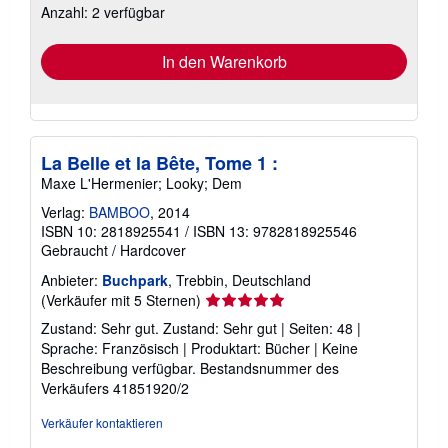
Anzahl: 2 verfügbar
Versandkosten
In den Warenkorb
La Belle et la Bête, Tome 1 :
Maxe L'Hermenier; Looky; Dem
Verlag:
BAMBOO
, 2014
ISBN 10: 2818925541
/
ISBN 13: 9782818925546
Gebraucht
/
Hardcover
Anbieter:
Buchpark
, Trebbin, Deutschland
Verkäuferbewertung
(Verkäufer mit 5 Sternen)
5
Zustand: Sehr gut. Zustand: Sehr gut | Seiten: 48 |
von
Sprache: Französisch | Produktart: Bücher | Keine
5
Beschreibung verfügbar.
Bestandsnummer des
Sternen
Verkäufers 41851920/2
Verkäufer kontaktieren