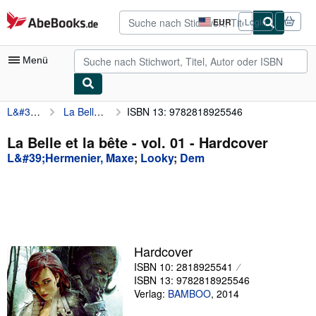
Zum Hauptinhalt
AbeBooks.de
EUR
Login
Seite
der
Einkaufseinstellungen.
Menü
L&#39;Hermenier, Maxe
La Belle et la bête - vol. 01
ISBN 13: 9782818925546
Nutzerkonto
Meine Bestellungen
La Belle et la bête - vol. 01 - Hardcover
L&#39;Hermenier, Maxe
;
Looky
;
Dem
Detailsuche
Sammlungen
Antiquarische Bücher
Kunst & Sammlerstücke
Hardcover
Verkäufer
ISBN 10: 2818925541
ISBN 13: 9782818925546
Verkäufer werden
Verlag:
BAMBOO
,
2014
Hilfe