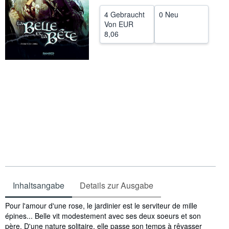
SCHLIESSEN
4 Gebraucht
0 Neu
Von
EUR
8,06
Inhaltsangabe
Details zur Ausgabe
Inhaltsangabe
Pour l'amour d'une rose, le jardinier est le serviteur de mille
épines... Belle vit modestement avec ses deux soeurs et son
père. D'une nature solitaire, elle passe son temps à rêvasser