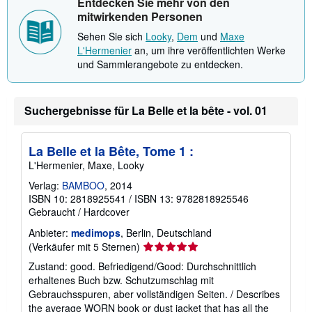
Entdecken Sie mehr von den
a
t
mitwirkenden Personen
i
o
Sehen Sie sich
Looky
,
Dem
und
Maxe
n
L'Hermenier
an, um ihre veröffentlichten Werke
e
und Sammlerangebote zu entdecken.
n
z
u
V
e
Suchergebnisse für La Belle et la bête - vol. 01
r
s
a
La Belle et la Bête, Tome 1 :
n
d
L'Hermenier, Maxe, Looky
k
o
Verlag:
BAMBOO
, 2014
s
ISBN 10: 2818925541
/
ISBN 13: 9782818925546
t
Gebraucht
/
Hardcover
e
n
Anbieter:
medimops
, Berlin, Deutschland
Verkäuferbewertung
(Verkäufer mit 5 Sternen)
5
Zustand: good. Befriedigend/Good: Durchschnittlich
von
erhaltenes Buch bzw. Schutzumschlag mit
5
Gebrauchsspuren, aber vollständigen Seiten. / Describes
Sternen
the average WORN book or dust jacket that has all the