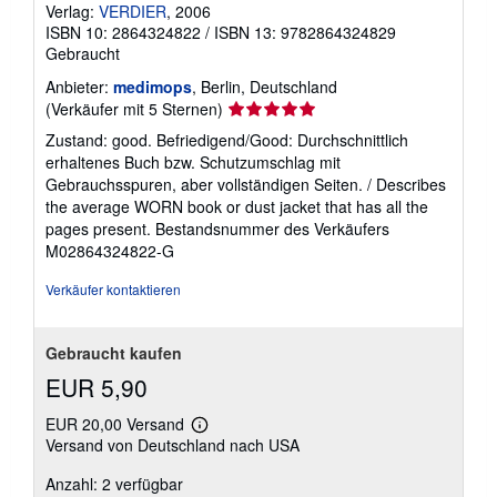
Verlag:
VERDIER
, 2006
ISBN 10: 2864324822
/
ISBN 13: 9782864324829
Gebraucht
Anbieter:
medimops
, Berlin, Deutschland
Verkäuferbewertung
(Verkäufer mit 5 Sternen)
5
Zustand: good. Befriedigend/Good: Durchschnittlich
von
erhaltenes Buch bzw. Schutzumschlag mit
5
Gebrauchsspuren, aber vollständigen Seiten. / Describes
Sternen
the average WORN book or dust jacket that has all the
pages present.
Bestandsnummer des Verkäufers
M02864324822-G
Verkäufer kontaktieren
Gebraucht kaufen
EUR 5,90
EUR 20,00 Versand
Weitere
Versand von Deutschland nach USA
Informationen
zu
Anzahl: 2 verfügbar
Versandkosten