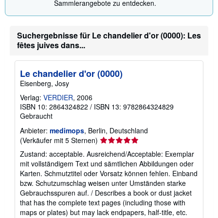
Sammlerangebote zu entdecken.
Suchergebnisse für Le chandelier d'or (0000): Les
fêtes juives dans...
Le chandelier d'or (0000)
Eisenberg, Josy
Verlag:
VERDIER
, 2006
ISBN 10: 2864324822
/
ISBN 13: 9782864324829
Gebraucht
Anbieter:
medimops
, Berlin, Deutschland
Verkäuferbewertung
(Verkäufer mit 5 Sternen)
5
Zustand: acceptable. Ausreichend/Acceptable: Exemplar
von
mit vollständigem Text und sämtlichen Abbildungen oder
5
Karten. Schmutztitel oder Vorsatz können fehlen. Einband
Sternen
bzw. Schutzumschlag weisen unter Umständen starke
Gebrauchsspuren auf. / Describes a book or dust jacket
that has the complete text pages (including those with
maps or plates) but may lack endpapers, half-title, etc.