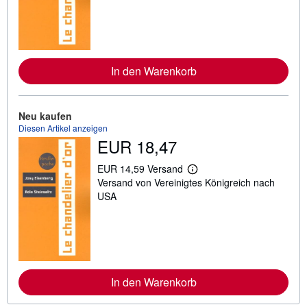
e
r
e
I
n
f
o
In den Warenkorb
r
m
a
t
Neu kaufen
i
o
Diesen Artikel anzeigen
n
EUR 18,47
e
n
EUR 14,59 Versand
z
W
u
Versand von Vereinigtes Königreich nach
e
V
i
USA
e
t
r
e
s
r
a
e
n
I
d
n
k
f
o
o
In den Warenkorb
s
r
t
m
e
a