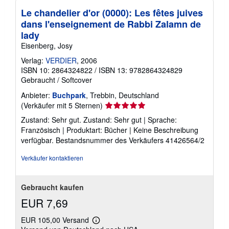
Le chandelier d'or (0000): Les fêtes juives
dans l'enseignement de Rabbi Zalamn de
lady
Eisenberg, Josy
Verlag:
VERDIER
, 2006
ISBN 10: 2864324822
/
ISBN 13: 9782864324829
Gebraucht
/
Softcover
Anbieter:
Buchpark
, Trebbin, Deutschland
Verkäuferbewertung
(Verkäufer mit 5 Sternen)
5
Zustand: Sehr gut. Zustand: Sehr gut | Sprache:
von
Französisch | Produktart: Bücher | Keine Beschreibung
5
verfügbar.
Bestandsnummer des Verkäufers 41426564/2
Sternen
Verkäufer kontaktieren
Gebraucht kaufen
EUR 7,69
EUR 105,00 Versand
Weitere