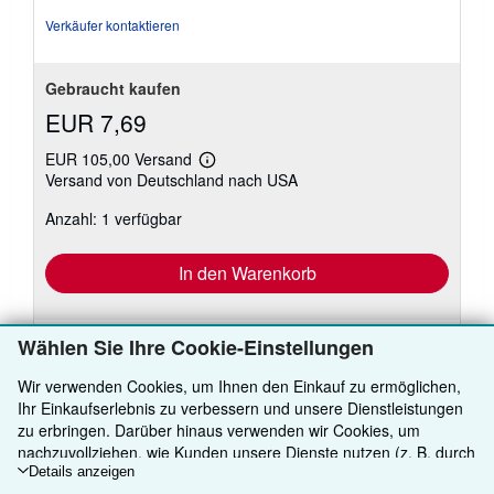
Verkäufer kontaktieren
Gebraucht kaufen
EUR 7,69
EUR 105,00 Versand
Weitere
Versand von Deutschland nach USA
Informationen
zu
Anzahl: 1 verfügbar
Versandkosten
In den Warenkorb
Wählen Sie Ihre Cookie-Einstellungen
Wir verwenden Cookies, um Ihnen den Einkauf zu ermöglichen,
Ihr Einkaufserlebnis zu verbessern und unsere Dienstleistungen
zu erbringen. Darüber hinaus verwenden wir Cookies, um
ZURÜCK NACH OBEN
nachzuvollziehen, wie Kunden unsere Dienste nutzen (z. B. durch
die Erfassung von Website-Besuchen), sodass wir Optimierungen
Details anzeigen