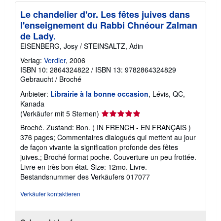
Le chandelier d'or. Les fêtes juives dans
l'enseignement du Rabbi Chnéour Zalman
de Lady.
EISENBERG, Josy / STEINSALTZ, Adin
Verlag:
Verdier
, 2006
ISBN 10: 2864324822
/
ISBN 13: 9782864324829
Gebraucht
/
Broché
Anbieter:
Librairie à la bonne occasion
, Lévis, QC,
Kanada
Verkäuferbewertung
(Verkäufer mit 5 Sternen)
5
Broché. Zustand: Bon. ( IN FRENCH - EN FRANÇAIS )
von
376 pages; Commentaires dialogués qui mettent au jour
5
de façon vivante la signification profonde des fêtes
Sternen
juives.; Broché format poche. Couverture un peu frottée.
Livre en très bon état. Size: 12mo. Livre.
Bestandsnummer des Verkäufers 017077
Verkäufer kontaktieren