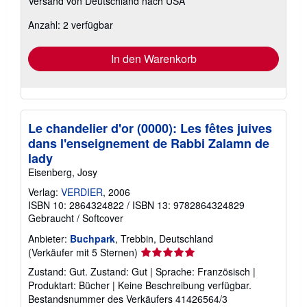
Versand von Deutschland nach USA
Informationen
zu
Anzahl: 2 verfügbar
Versandkosten
In den Warenkorb
Le chandelier d'or (0000): Les fêtes juives
dans l'enseignement de Rabbi Zalamn de
lady
Eisenberg, Josy
Verlag:
VERDIER
, 2006
ISBN 10: 2864324822
/
ISBN 13: 9782864324829
Gebraucht
/
Softcover
Anbieter:
Buchpark
, Trebbin, Deutschland
Verkäuferbewertung
(Verkäufer mit 5 Sternen)
5
Zustand: Gut. Zustand: Gut | Sprache: Französisch |
von
Produktart: Bücher | Keine Beschreibung verfügbar.
5
Bestandsnummer des Verkäufers 41426564/3
Sternen