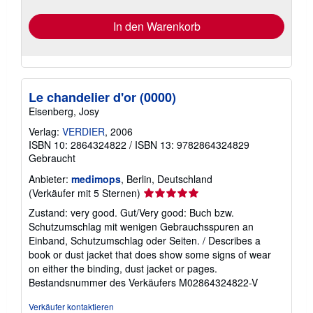
In den Warenkorb
Le chandelier d'or (0000)
Eisenberg, Josy
Verlag:
VERDIER
, 2006
ISBN 10: 2864324822
/
ISBN 13: 9782864324829
Gebraucht
Anbieter:
medimops
, Berlin, Deutschland
Verkäuferbewertung
(Verkäufer mit 5 Sternen)
5
Zustand: very good. Gut/Very good: Buch bzw.
von
Schutzumschlag mit wenigen Gebrauchsspuren an
5
Einband, Schutzumschlag oder Seiten. / Describes a
Sternen
book or dust jacket that does show some signs of wear
on either the binding, dust jacket or pages.
Bestandsnummer des Verkäufers M02864324822-V
Verkäufer kontaktieren