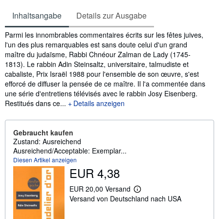
Inhaltsangabe
Details zur Ausgabe
Inhaltsangabe
Parmi les innombrables commentaires écrits sur les fêtes juives,
l'un des plus remarquables est sans doute celui d'un grand
maître du judaïsme, Rabbi Chnéour Zalman de Lady (1745-
1813). Le rabbin Adin Steinsaltz, universitaire, talmudiste et
cabaliste, Prix Israël 1988 pour l'ensemble de son œuvre, s'est
efforcé de diffuser la pensée de ce maître. Il l'a commentée dans
une série d'entretiens télévisés avec le rabbin Josy Eisenberg.
Restitués dans ce...
Details anzeigen
Gebraucht kaufen
Zustand: Ausreichend
Ausreichend/Acceptable: Exemplar...
Diesen Artikel anzeigen
EUR 4,38
EUR 20,00 Versand
W
Versand von Deutschland nach USA
e
i
t