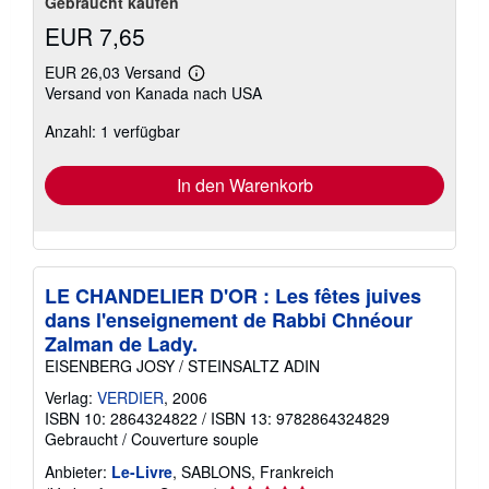
Gebraucht kaufen
EUR 7,65
EUR 26,03 Versand
Weitere
Versand von Kanada nach USA
Informationen
zu
Anzahl: 1 verfügbar
Versandkosten
In den Warenkorb
LE CHANDELIER D'OR : Les fêtes juives
dans l'enseignement de Rabbi Chnéour
Zalman de Lady.
EISENBERG JOSY / STEINSALTZ ADIN
Verlag:
VERDIER
, 2006
ISBN 10: 2864324822
/
ISBN 13: 9782864324829
Gebraucht
/
Couverture souple
Anbieter:
Le-Livre
, SABLONS, Frankreich