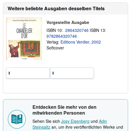
n
t
Weitere beliebte Ausgaben desselben Titels
i
o
n
Vorgestellte Ausgabe
e
n
ISBN 10:
2864320746
ISBN 13:
z
u
9782864320746
V
Verlag:
Editions Verdier, 2002
e
Softcover
r
s
a
n
d
k
o
s
t
e
n
Entdecken Sie mehr von den
mitwirkenden Personen
Sehen Sie sich
Josy Eisenberg
und
Adin
Steinsaltz
an, um ihre veröffentlichten Werke und