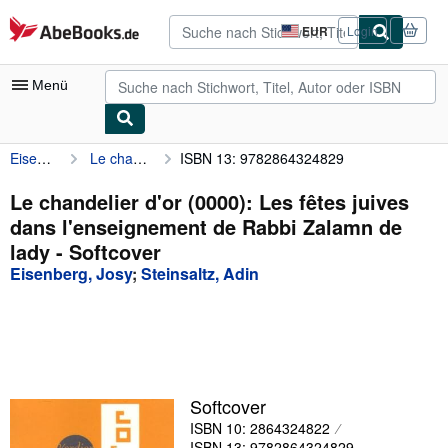
Zum Hauptinhalt
AbeBooks.de
EUR
Login
Seite
der
Einkaufseinstellungen.
Menü
Eisenberg, Josy
Le chandelier d'or (0000): Les fêtes juives dans l'enseignement de Rabbi Zalamn de lady
ISBN 13: 9782864324829
Nutzerkonto
Meine Bestellungen
Le chandelier d'or (0000): Les fêtes juives
dans l'enseignement de Rabbi Zalamn de
Detailsuche
lady - Softcover
Sammlungen
Eisenberg, Josy
;
Steinsaltz, Adin
Antiquarische Bücher
Kunst & Sammlerstücke
Verkäufer
Softcover
Verkäufer werden
ISBN 10: 2864324822
Hilfe
ISBN 13: 9782864324829