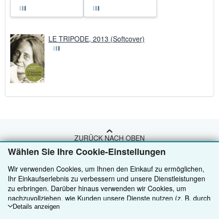
LE TRIPODE, 2013 (Softcover)
ZURÜCK NACH OBEN
Wählen Sie Ihre Cookie-Einstellungen
Kaufen
Wir verwenden Cookies, um Ihnen den Einkauf zu ermöglichen,
Ihr Einkaufserlebnis zu verbessern und unsere Dienstleistungen
Anbieten
Detailsuche
zu erbringen. Darüber hinaus verwenden wir Cookies, um
nachzuvollziehen, wie Kunden unsere Dienste nutzen (z. B. durch
Über uns
Sammlungen
Verkäufer werden
die Erfassung von Website-Besuchen), sodass wir Optimierungen
Details anzeigen
vornehmen können. Sofern Sie zustimmen, setzen wir auch