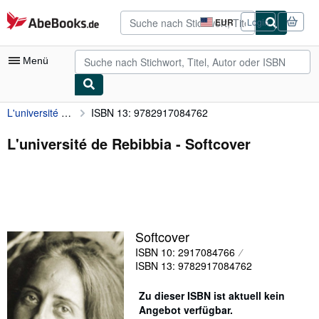
Zum Hauptinhalt
AbeBooks.de
EUR
Login
Seite
der
Einkaufseinstellungen.
Menü
L'université de Rebibbia
ISBN 13: 9782917084762
Nutzerkonto
Meine Bestellungen
L'université de Rebibbia - Softcover
Detailsuche
Sammlungen
Antiquarische Bücher
Softcover
Kunst & Sammlerstücke
ISBN 10: 2917084766
Verkäufer
ISBN 13: 9782917084762
Verkäufer werden
Zu dieser ISBN ist aktuell kein
Angebot verfügbar.
Hilfe