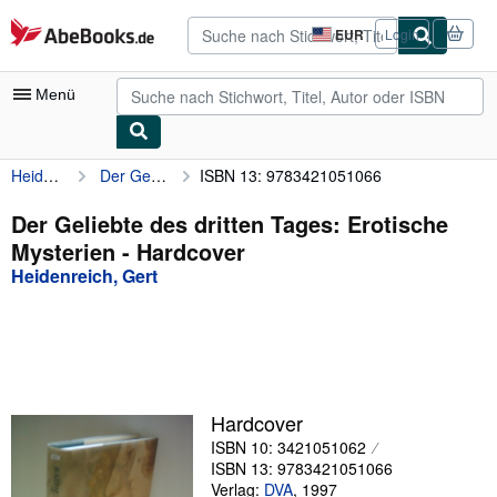
Zum Hauptinhalt
AbeBooks.de
EUR
Login
Seite
der
Einkaufseinstellungen.
Menü
Heidenreich, Gert
Der Geliebte des dritten Tages: Erotische Mysterien
ISBN 13: 9783421051066
Nutzerkonto
Meine Bestellungen
Der Geliebte des dritten Tages: Erotische
Mysterien - Hardcover
Logout
Heidenreich, Gert
Detailsuche
Sammlungen
Antiquarische Bücher
Kunst & Sammlerstücke
Hardcover
ISBN 10: 3421051062
Verkäufer
ISBN 13: 9783421051066
Verkäufer werden
Verlag:
DVA
,
1997