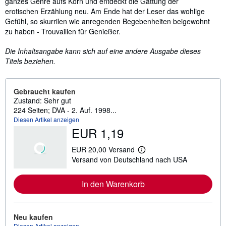
ganzes Genre aufs Korn und entdeckt die Gattung der
erotischen Erzählung neu. Am Ende hat der Leser das wohlige
Gefühl, so skurrilen wie anregenden Begebenheiten beigewohnt
zu haben - Trouvaillen für Genießer.
Die Inhaltsangabe kann sich auf eine andere Ausgabe dieses
Titels beziehen.
Gebraucht kaufen
Zustand: Sehr gut
224 Seiten; DVA - 2. Auf. 1998...
Diesen Artikel anzeigen
EUR 1,19
EUR 20,00 Versand
W
Versand von Deutschland nach USA
e
i
t
In den Warenkorb
e
r
e
I
n
Neu kaufen
f
Diesen Artikel anzeigen