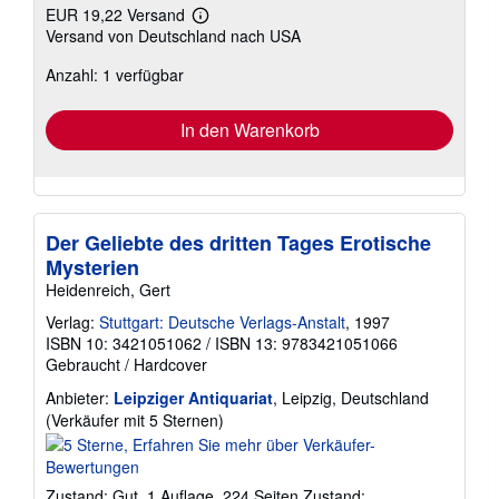
EUR 19,22 Versand
Weitere
Versand von Deutschland nach USA
Informationen
zu
Anzahl: 1 verfügbar
Versandkosten
In den Warenkorb
Der Geliebte des dritten Tages Erotische
Mysterien
Heidenreich, Gert
Verlag:
Stuttgart: Deutsche Verlags-Anstalt
, 1997
ISBN 10: 3421051062
/
ISBN 13: 9783421051066
Gebraucht
/
Hardcover
Anbieter:
Leipziger Antiquariat
, Leipzig, Deutschland
Verkäuferbewertung
(Verkäufer mit 5 Sternen)
5
von
5
Zustand: Gut. 1.Auflage. 224 Seiten Zustand: