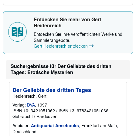
a
n
d
k
Entdecken Sie mehr von Gert
o
Heidenreich
s
t
Entdecken Sie ihre veröffentlichten Werke und
e
n
Sammlerangebote.
Gert Heidenreich entdecken
Suchergebnisse für Der Geliebte des dritten
Tages: Erotische Mysterien
Der Geliebte des dritten Tages
Heidenreich, Gert:
Verlag:
DVA
, 1997
ISBN 10: 3421051062
/
ISBN 13: 9783421051066
Gebraucht
/
Hardcover
Anbieter:
Antiquariat Armebooks
, Frankfurt am Main,
Deutschland