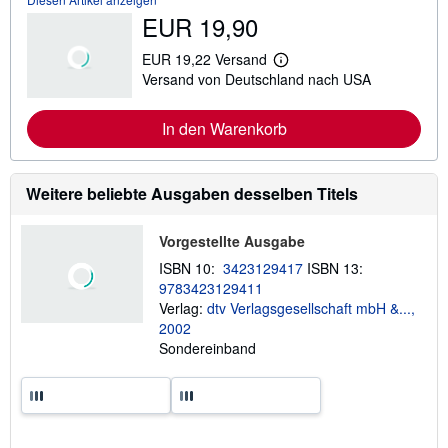
o
EUR 19,90
r
m
a
EUR 19,22 Versand
t
W
Versand von Deutschland nach USA
i
e
o
i
n
t
In den Warenkorb
e
e
n
r
z
e
u
I
V
n
Weitere beliebte Ausgaben desselben Titels
e
f
r
o
s
r
Vorgestellte Ausgabe
a
m
n
a
ISBN 10:
3423129417
ISBN 13:
d
t
9783423129411
k
i
o
Verlag:
dtv Verlagsgesellschaft mbH &...,
o
s
n
2002
t
e
Sondereinband
e
n
n
z
u
V
e
r
s