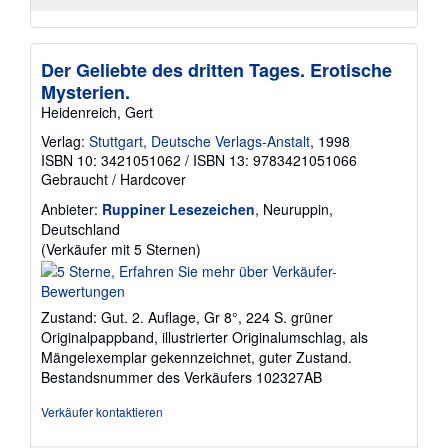
Der Geliebte des dritten Tages. Erotische
Mysterien.
Heidenreich, Gert
Verlag:
Stuttgart, Deutsche Verlags-Anstalt
, 1998
ISBN 10: 3421051062
/
ISBN 13: 9783421051066
Gebraucht
/
Hardcover
Anbieter:
Ruppiner Lesezeichen
, Neuruppin,
Deutschland
Verkäuferbewertung
(Verkäufer mit 5 Sternen)
5
von
5
Zustand: Gut. 2. Auflage, Gr 8°, 224 S. grüner
Sternen
Originalpappband, illustrierter Originalumschlag, als
Mängelexemplar gekennzeichnet, guter Zustand.
Bestandsnummer des Verkäufers 102327AB
Verkäufer kontaktieren