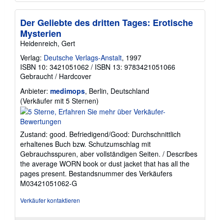
Der Geliebte des dritten Tages: Erotische
Mysterien
Heidenreich, Gert
Verlag:
Deutsche Verlags-Anstalt
, 1997
ISBN 10: 3421051062
/
ISBN 13: 9783421051066
Gebraucht
/
Hardcover
Anbieter:
medimops
, Berlin, Deutschland
Verkäuferbewertung
(Verkäufer mit 5 Sternen)
5
von
5
Zustand: good. Befriedigend/Good: Durchschnittlich
Sternen
erhaltenes Buch bzw. Schutzumschlag mit
Gebrauchsspuren, aber vollständigen Seiten. / Describes
the average WORN book or dust jacket that has all the
pages present.
Bestandsnummer des Verkäufers
M03421051062-G
Verkäufer kontaktieren