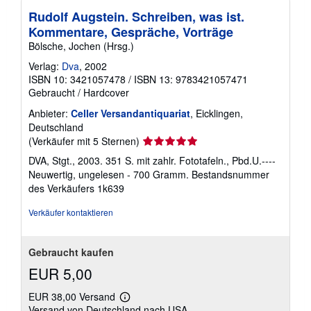
Rudolf Augstein. Schreiben, was ist.
Kommentare, Gespräche, Vorträge
Bölsche, Jochen (Hrsg.)
Verlag:
Dva
, 2002
ISBN 10: 3421057478
/
ISBN 13: 9783421057471
Gebraucht
/
Hardcover
Anbieter:
Celler Versandantiquariat
, Eicklingen,
Deutschland
Verkäuferbewertung
(Verkäufer mit 5 Sternen)
5
DVA, Stgt., 2003. 351 S. mit zahlr. Fototafeln., Pbd.U.----
von
Neuwertig, ungelesen - 700 Gramm.
Bestandsnummer
5
des Verkäufers 1k639
Sternen
Verkäufer kontaktieren
Gebraucht kaufen
EUR 5,00
EUR 38,00 Versand
Weitere
Versand von Deutschland nach USA