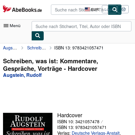
Zum Hauptinhalt
AbeBooks.de
EUR
Login
Seite
der
Einkaufseinstellungen.
Menü
Augstein, Rudolf
Schreiben, was ist: Kommentare, Gespräche, Vorträge
ISBN 13: 9783421057471
Nutzerkonto
Meine Bestellungen
Schreiben, was ist: Kommentare,
Gespräche, Vorträge - Hardcover
Detailsuche
Augstein, Rudolf
Sammlungen
Antiquarische Bücher
Kunst & Sammlerstücke
Verkäufer
Hardcover
ISBN 10: 3421057478
Verkäufer werden
ISBN 13: 9783421057471
Hilfe
Verlag:
Deutsche Verlags-Anstalt
,