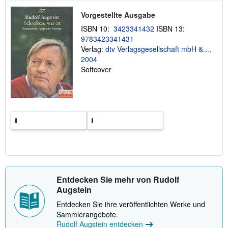
i
n
o
Vorgestellte Ausgabe
n
e
ISBN 10:
3423341432
ISBN 13:
n
9783423341431
z
Verlag:
dtv Verlagsgesellschaft mbH &...,
u
V
2004
e
Softcover
r
s
a
n
d
k
o
s
t
e
n
Entdecken Sie mehr von Rudolf
Augstein
Entdecken Sie ihre veröffentlichten Werke und
Sammlerangebote.
Rudolf Augstein entdecken