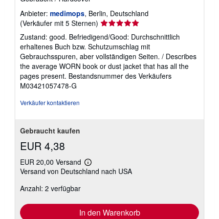
Anbieter:
medimops
, Berlin, Deutschland
Verkäuferbewertung
(Verkäufer mit 5 Sternen)
5
Zustand: good. Befriedigend/Good: Durchschnittlich
von
erhaltenes Buch bzw. Schutzumschlag mit
5
Gebrauchsspuren, aber vollständigen Seiten. / Describes
Sternen
the average WORN book or dust jacket that has all the
pages present.
Bestandsnummer des Verkäufers
M03421057478-G
Verkäufer kontaktieren
Gebraucht kaufen
EUR 4,38
EUR 20,00 Versand
Weitere
Versand von Deutschland nach USA
Informationen
zu
Anzahl: 2 verfügbar
Versandkosten
In den Warenkorb