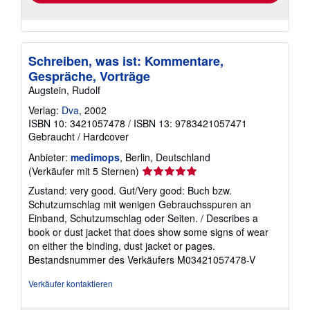
Schreiben, was ist: Kommentare,
Gespräche, Vorträge
Augstein, Rudolf
Verlag:
Dva
, 2002
ISBN 10: 3421057478
/
ISBN 13: 9783421057471
Gebraucht
/
Hardcover
Anbieter:
medimops
, Berlin, Deutschland
Verkäuferbewertung
(Verkäufer mit 5 Sternen)
5
Zustand: very good. Gut/Very good: Buch bzw.
von
Schutzumschlag mit wenigen Gebrauchsspuren an
5
Einband, Schutzumschlag oder Seiten. / Describes a
Sternen
book or dust jacket that does show some signs of wear
on either the binding, dust jacket or pages.
Bestandsnummer des Verkäufers M03421057478-V
Verkäufer kontaktieren