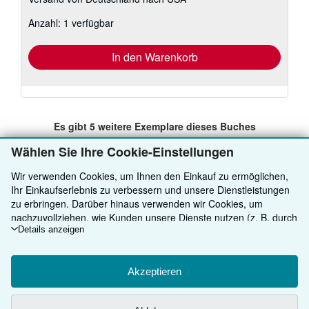
Informationen
zu
Anzahl: 1 verfügbar
Versandkosten
In den Warenkorb
Es gibt
5
weitere Exemplare dieses Buches
Alle Suchergebnisse ansehen
Wählen Sie Ihre Cookie-Einstellungen
Wir verwenden Cookies, um Ihnen den Einkauf zu ermöglichen,
Ihr Einkaufserlebnis zu verbessern und unsere Dienstleistungen
ZURÜCK NACH OBEN
zu erbringen. Darüber hinaus verwenden wir Cookies, um
nachzuvollziehen, wie Kunden unsere Dienste nutzen (z. B. durch
die Erfassung von Website-Besuchen), sodass wir Optimierungen
Details anzeigen
Kaufen
vornehmen können. Sofern Sie zustimmen, setzen wir auch
Cookies von Drittanbietern ein, um in Anzeigen relevante Inhalte
Anbieten
Detailsuche
darzustellen und die Effizienz von Anzeigen zu ermitteln. Wählen
Akzeptieren
Über uns
Sie „Ablehnen" aus, um abzulehnen, oder „Personalisieren", um
Sammlungen
Verkäufer werden
mehr zu erfahren. Sie können Ihre Auswahl jederzeit ändern,