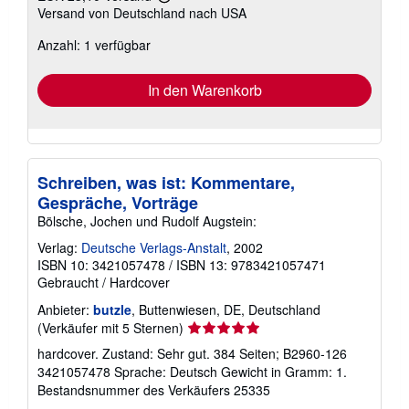
Weitere
Versand von Deutschland nach USA
Informationen
zu
Anzahl: 1 verfügbar
Versandkosten
In den Warenkorb
Schreiben, was ist: Kommentare,
Gespräche, Vorträge
Bölsche, Jochen und Rudolf Augstein:
Verlag:
Deutsche Verlags-Anstalt
, 2002
ISBN 10: 3421057478
/
ISBN 13: 9783421057471
Gebraucht
/
Hardcover
Anbieter:
butzle
, Buttenwiesen, DE, Deutschland
Verkäuferbewertung
(Verkäufer mit 5 Sternen)
5
hardcover. Zustand: Sehr gut. 384 Seiten; B2960-126
von
3421057478 Sprache: Deutsch Gewicht in Gramm: 1.
5
Bestandsnummer des Verkäufers 25335
Sternen