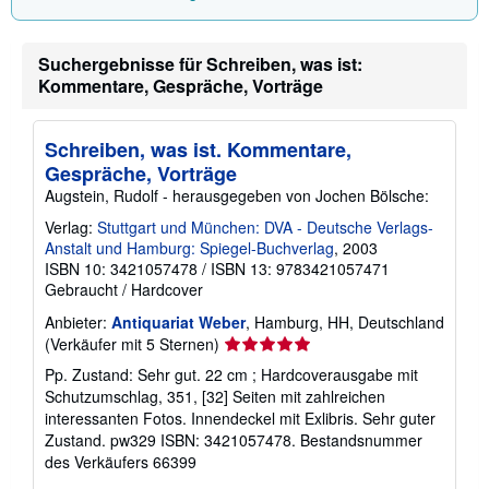
Suchergebnisse für Schreiben, was ist:
Kommentare, Gespräche, Vorträge
Schreiben, was ist. Kommentare,
Gespräche, Vorträge
Augstein, Rudolf - herausgegeben von Jochen Bölsche:
Verlag:
Stuttgart und München: DVA - Deutsche Verlags-
Anstalt und Hamburg: Spiegel-Buchverlag
, 2003
ISBN 10: 3421057478
/
ISBN 13: 9783421057471
Gebraucht
/
Hardcover
Anbieter:
Antiquariat Weber
, Hamburg, HH, Deutschland
Verkäuferbewertung
(Verkäufer mit 5 Sternen)
5
Pp. Zustand: Sehr gut. 22 cm ; Hardcoverausgabe mit
von
Schutzumschlag, 351, [32] Seiten mit zahlreichen
5
interessanten Fotos. Innendeckel mit Exlibris. Sehr guter
Sternen
Zustand. pw329 ISBN: 3421057478.
Bestandsnummer
des Verkäufers 66399