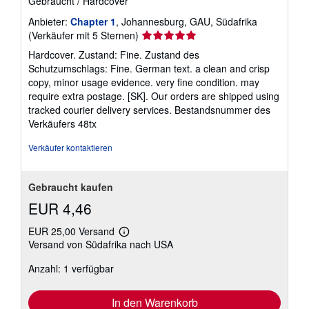
Gebraucht
/
Hardcover
Anbieter:
Chapter 1
, Johannesburg, GAU, Südafrika
Verkäuferbewertung
(Verkäufer mit 5 Sternen)
5
Hardcover. Zustand: Fine. Zustand des
von
Schutzumschlags: Fine. German text. a clean and crisp
5
copy, minor usage evidence. very fine condition. may
Sternen
require extra postage. [SK]. Our orders are shipped using
tracked courier delivery services.
Bestandsnummer des
Verkäufers 48tx
Verkäufer kontaktieren
Gebraucht kaufen
EUR 4,46
EUR 25,00 Versand
Weitere
Versand von Südafrika nach USA
Informationen
zu
Anzahl: 1 verfügbar
Versandkosten
In den Warenkorb