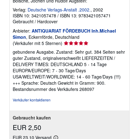
Bölsche, Jochen und Rudolf Augstein:
Verlag:
Deutsche Verlags-Anstalt .2002.
, 2002
ISBN 10: 3421057478
/
ISBN 13: 9783421057471
Gebraucht
/
Hardcover
Anbieter:
ANTIQUARIAT FÖRDEBUCH Inh.Michael
Simon
, Eckernförde, Deutschland
Verkäuferbewertung
(Verkäufer mit 5 Sternen)
5
gebundene Ausgabe. Zustand: Sehr gut. 384 Seiten sehr
von
guter Zustand, originalverschweißt LIEFERZEITEN /
5
DELIVERY TIMES: DEUTSCHLAND 5 - 14 Tage
Sternen
EUROPA/EUROPE: 7 - 30 Tage/Days
USA/WELTWEIT/WORLDWIDE: 14 - 60 Tage/Days (!!!)
+++ Sprache: Deutsch Gewicht in Gramm: 900.
Bestandsnummer des Verkäufers 268097
Verkäufer kontaktieren
Gebraucht kaufen
EUR 2,50
EUR 23,10 Versand