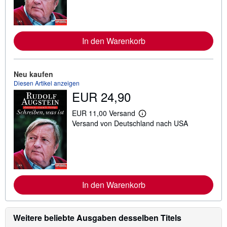
e
r
e
I
n
In den Warenkorb
f
o
r
m
a
Neu kaufen
t
Diesen Artikel anzeigen
i
EUR 24,90
o
n
e
EUR 11,00 Versand
W
n
Versand von Deutschland nach USA
e
z
i
u
t
V
e
e
r
r
e
s
I
a
n
n
In den Warenkorb
f
d
o
k
r
o
m
s
Weitere beliebte Ausgaben desselben Titels
a
t
t
e