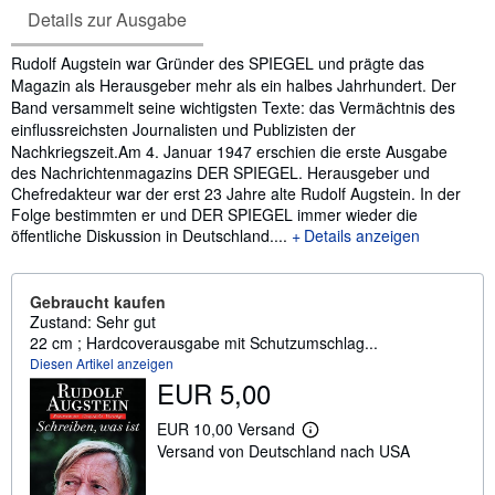
Details zur Ausgabe
Inhaltsangabe
Rudolf Augstein war Gründer des SPIEGEL und prägte das
Magazin als Herausgeber mehr als ein halbes Jahrhundert. Der
Band versammelt seine wichtigsten Texte: das Vermächtnis des
einflussreichsten Journalisten und Publizisten der
Nachkriegszeit.
Am 4. Januar 1947 erschien die erste Ausgabe
des Nachrichtenmagazins DER SPIEGEL. Herausgeber und
Chefredakteur war der erst 23 Jahre alte Rudolf Augstein. In der
Folge bestimmten er und DER SPIEGEL immer wieder die
öffentliche Diskussion in Deutschland....
Details anzeigen
Gebraucht kaufen
Zustand: Sehr gut
22 cm ; Hardcoverausgabe mit Schutzumschlag...
Diesen Artikel anzeigen
EUR 5,00
EUR 10,00 Versand
W
Versand von Deutschland nach USA
e
i
t