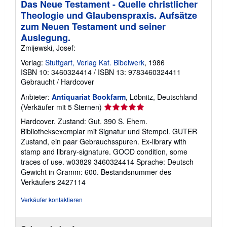
Das Neue Testament - Quelle christlicher
Theologie und Glaubenspraxis. Aufsätze
zum Neuen Testament und seiner
Auslegung.
Zmijewski, Josef:
Verlag:
Stuttgart, Verlag Kat. Bibelwerk
, 1986
ISBN 10: 3460324414
/
ISBN 13: 9783460324411
Gebraucht
/
Hardcover
Anbieter:
Antiquariat Bookfarm
, Löbnitz, Deutschland
Verkäuferbewertung
(Verkäufer mit 5 Sternen)
5
Hardcover. Zustand: Gut. 390 S. Ehem.
von
Bibliotheksexemplar mit Signatur und Stempel. GUTER
5
Zustand, ein paar Gebrauchsspuren. Ex-library with
Sternen
stamp and library-signature. GOOD condition, some
traces of use. w03829 3460324414 Sprache: Deutsch
Gewicht in Gramm: 600.
Bestandsnummer des
Verkäufers 2427114
Verkäufer kontaktieren