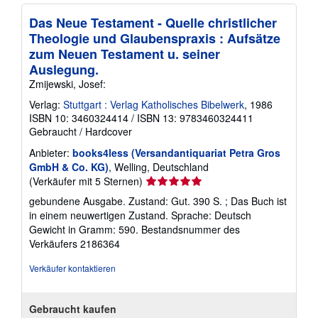
Das Neue Testament - Quelle christlicher
Theologie und Glaubenspraxis : Aufsätze
zum Neuen Testament u. seiner
Auslegung.
Zmijewski, Josef:
Verlag:
Stuttgart : Verlag Katholisches Bibelwerk
, 1986
ISBN 10: 3460324414
/
ISBN 13: 9783460324411
Gebraucht
/
Hardcover
Anbieter:
books4less (Versandantiquariat Petra Gros
GmbH & Co. KG)
, Welling, Deutschland
Verkäuferbewertung
(Verkäufer mit 5 Sternen)
5
gebundene Ausgabe. Zustand: Gut. 390 S. ; Das Buch ist
von
in einem neuwertigen Zustand. Sprache: Deutsch
5
Gewicht in Gramm: 590.
Bestandsnummer des
Sternen
Verkäufers 2186364
Verkäufer kontaktieren
Gebraucht kaufen