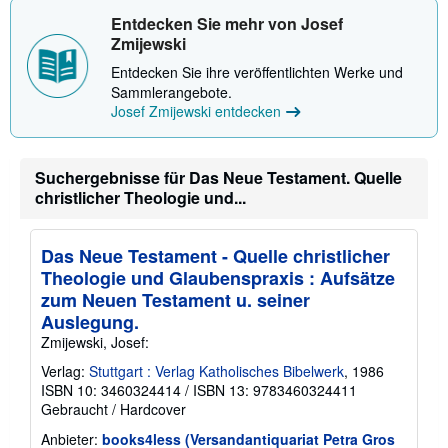
m
Entdecken Sie mehr von Josef
a
t
Zmijewski
i
o
Entdecken Sie ihre veröffentlichten Werke und
n
Sammlerangebote.
e
Josef Zmijewski entdecken
n
z
u
V
e
Suchergebnisse für Das Neue Testament. Quelle
r
christlicher Theologie und...
s
a
n
d
Das Neue Testament - Quelle christlicher
k
Theologie und Glaubenspraxis : Aufsätze
o
s
zum Neuen Testament u. seiner
t
Auslegung.
e
n
Zmijewski, Josef:
Verlag:
Stuttgart : Verlag Katholisches Bibelwerk
, 1986
ISBN 10: 3460324414
/
ISBN 13: 9783460324411
Gebraucht
/
Hardcover
Anbieter:
books4less (Versandantiquariat Petra Gros