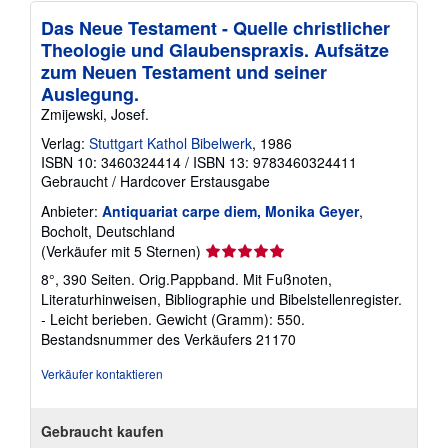
Das Neue Testament - Quelle christlicher
Theologie und Glaubenspraxis. Aufsätze
zum Neuen Testament und seiner
Auslegung.
Zmijewski, Josef.
Verlag:
Stuttgart Kathol Bibelwerk
, 1986
ISBN 10: 3460324414
/
ISBN 13: 9783460324411
Gebraucht
/
Hardcover
Erstausgabe
Anbieter:
Antiquariat carpe diem, Monika Geyer
,
Bocholt, Deutschland
Verkäuferbewertung
(Verkäufer mit 5 Sternen)
5
8°, 390 Seiten. Orig.Pappband. Mit Fußnoten,
von
Literaturhinweisen, Bibliographie und Bibelstellenregister.
5
- Leicht berieben. Gewicht (Gramm): 550.
Sternen
Bestandsnummer des Verkäufers 21170
Verkäufer kontaktieren
Gebraucht kaufen