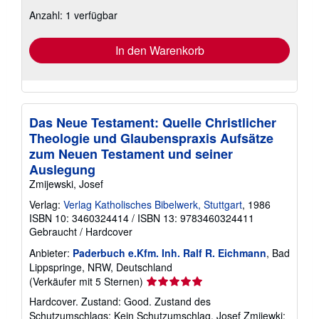
zu
Anzahl: 1 verfügbar
Versandkosten
In den Warenkorb
Das Neue Testament: Quelle Christlicher
Theologie und Glaubenspraxis Aufsätze
zum Neuen Testament und seiner
Auslegung
Zmijewski, Josef
Verlag:
Verlag Katholisches Bibelwerk, Stuttgart
, 1986
ISBN 10: 3460324414
/
ISBN 13: 9783460324411
Gebraucht
/
Hardcover
Anbieter:
Paderbuch e.Kfm. Inh. Ralf R. Eichmann
, Bad
Lippspringe, NRW, Deutschland
Verkäuferbewertung
(Verkäufer mit 5 Sternen)
5
Hardcover. Zustand: Good. Zustand des
von
Schutzumschlags: Kein Schutzumschlag. Josef Zmijewki: