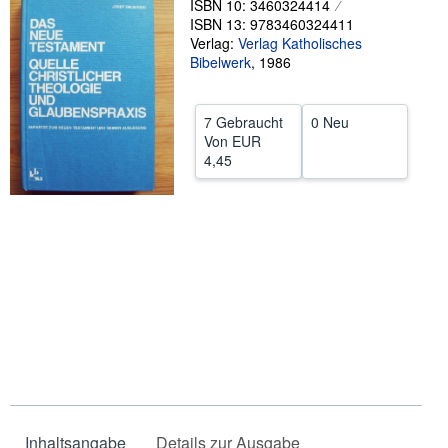
ISBN 10: 3460324414
ISBN 13: 9783460324411
SCHLIESSEN
Verlag:
Verlag Katholisches
Bibelwerk
,
1986
7 Gebraucht
0 Neu
Von
EUR
4,45
Inhaltsangabe
Details zur Ausgabe