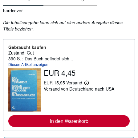
Inhaltsangabe
hardcover
Die Inhaltsangabe kann sich auf eine andere Ausgabe dieses
Titels beziehen.
Gebraucht kaufen
Zustand: Gut
390 S. ; Das Buch befindet sich...
Diesen Artikel anzeigen
EUR 4,45
EUR 15,95 Versand
W
Versand von Deutschland nach USA
e
i
t
e
r
e
I
In den Warenkorb
n
f
o
r