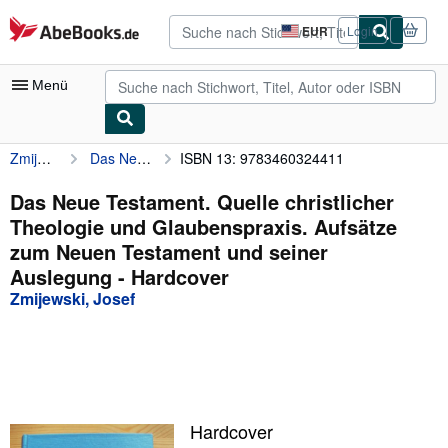
Zum Hauptinhalt
AbeBooks.de
EUR
Login
Seite
der
Einkaufseinstellungen.
Menü
Zmijewski, Josef
Das Neue Testament. Quelle christlicher Theologie und Glaubenspraxis. Aufsätze zum Neuen Testament und seiner Auslegung
ISBN 13: 9783460324411
Nutzerkonto
Meine Bestellungen
Das Neue Testament. Quelle christlicher
Theologie und Glaubenspraxis. Aufsätze
Detailsuche
zum Neuen Testament und seiner
Sammlungen
Auslegung - Hardcover
Zmijewski, Josef
Antiquarische Bücher
Kunst & Sammlerstücke
Verkäufer
Verkäufer werden
Hardcover
Hilfe