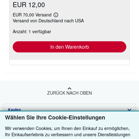
EUR 12,00
EUR 70,00 Versand
Weitere
Versand von Deutschland nach USA
Informationen
zu
Anzahl: 1 verfügbar
Versandkosten
In den Warenkorb
ZURÜCK NACH OBEN
Kaufen
Wählen Sie Ihre Cookie-Einstellungen
Anbieten
Detailsuche
Wir verwenden Cookies, um Ihnen den Einkauf zu ermöglichen,
Über uns
Sammlungen
Verkäufer werden
Ihr Einkaufserlebnis zu verbessern und unsere Dienstleistungen