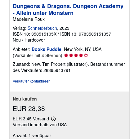
Dungeons & Dragons. Dungeon Academy
- Allein unter Monstern
Madeleine Roux
Verlag:
Schneiderbuch
, 2023
ISBN 10: 350515105X
/
ISBN 13: 9783505151057
Neu
/
Hardcover
Anbieter:
Books Puddle
, New York, NY, USA
Verkäuferbewertung
(Verkäufer mit 4 Sternen)
4
Zustand: New. Tim Probert (illustrator).
Bestandsnummer
von
des Verkäufers 26395943791
5
Sternen
Verkäufer kontaktieren
Neu kaufen
EUR 28,38
EUR 3,45 Versand
Weitere
Versand innerhalb von USA
Informationen
zu
Anzahl: 1 verfügbar
Versandkosten