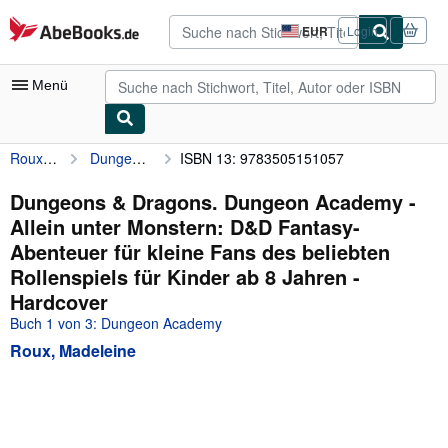
Zum Hauptinhalt
AbeBooks.de
EUR
Login
Seite
der
Einkaufseinstellungen.
Menü
Roux, Madeleine
Dungeons & Dragons. Dungeon Academy - Allein unter Monstern: D&D Fantasy-Abenteuer für kleine Fans des beliebten Rollenspiels für Kinder ab 8 Jahren
ISBN 13: 9783505151057
Nutzerkonto
Meine Bestellungen
Dungeons & Dragons. Dungeon Academy -
Allein unter Monstern: D&D Fantasy-
Detailsuche
Abenteuer für kleine Fans des beliebten
Sammlungen
Rollenspiels für Kinder ab 8 Jahren -
Hardcover
Antiquarische Bücher
Buch 1 von 3: Dungeon Academy
Kunst & Sammlerstücke
Roux, Madeleine
Verkäufer
Verkäufer werden
Hilfe