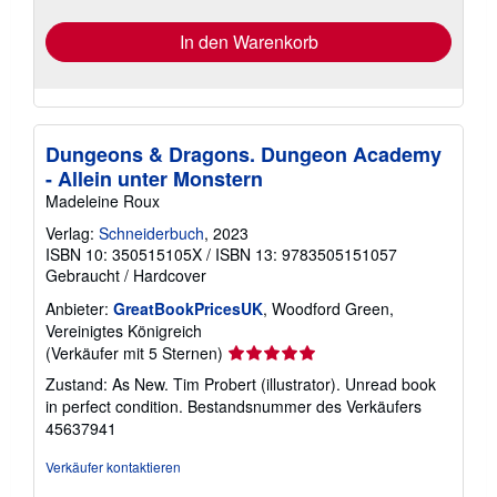
In den Warenkorb
Dungeons & Dragons. Dungeon Academy
- Allein unter Monstern
Madeleine Roux
Verlag:
Schneiderbuch
, 2023
ISBN 10: 350515105X
/
ISBN 13: 9783505151057
Gebraucht
/
Hardcover
Anbieter:
GreatBookPricesUK
, Woodford Green,
Vereinigtes Königreich
Verkäuferbewertung
(Verkäufer mit 5 Sternen)
5
Zustand: As New. Tim Probert (illustrator). Unread book
von
in perfect condition.
Bestandsnummer des Verkäufers
5
45637941
Sternen
Verkäufer kontaktieren