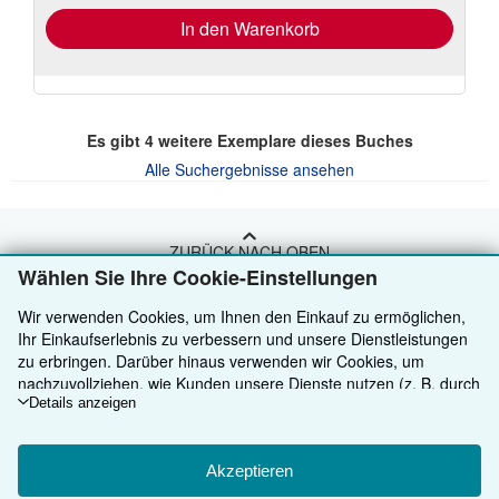
In den Warenkorb
Es gibt
4
weitere Exemplare dieses Buches
Alle Suchergebnisse ansehen
ZURÜCK NACH OBEN
Wählen Sie Ihre Cookie-Einstellungen
Kaufen
Wir verwenden Cookies, um Ihnen den Einkauf zu ermöglichen,
Ihr Einkaufserlebnis zu verbessern und unsere Dienstleistungen
Anbieten
Detailsuche
zu erbringen. Darüber hinaus verwenden wir Cookies, um
nachzuvollziehen, wie Kunden unsere Dienste nutzen (z. B. durch
Über uns
Sammlungen
Verkäufer werden
die Erfassung von Website-Besuchen), sodass wir Optimierungen
Details anzeigen
vornehmen können. Sofern Sie zustimmen, setzen wir auch
Hilfe
Nutzerkonto
Partnerprogramm
Über uns / Impressum
Cookies von Drittanbietern ein, um in Anzeigen relevante Inhalte
darzustellen und die Effizienz von Anzeigen zu ermitteln. Wählen
Akzeptieren
Weitere AbeBooks Unternehmen
Meine Bestellungen
Empfehlen Sie einen Verkäufer
Presse
Hilfebereich
Sie „Ablehnen" aus, um abzulehnen, oder „Personalisieren", um