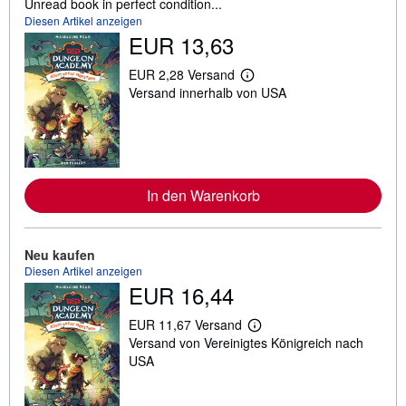
Unread book in perfect condition...
Diesen Artikel anzeigen
EUR 13,63
EUR 2,28 Versand
W
Versand innerhalb von USA
e
i
t
e
r
e
I
n
In den Warenkorb
f
o
r
m
Neu kaufen
a
Diesen Artikel anzeigen
t
i
EUR 16,44
o
n
EUR 11,67 Versand
e
W
n
Versand von Vereinigtes Königreich nach
e
z
i
USA
u
t
V
e
e
r