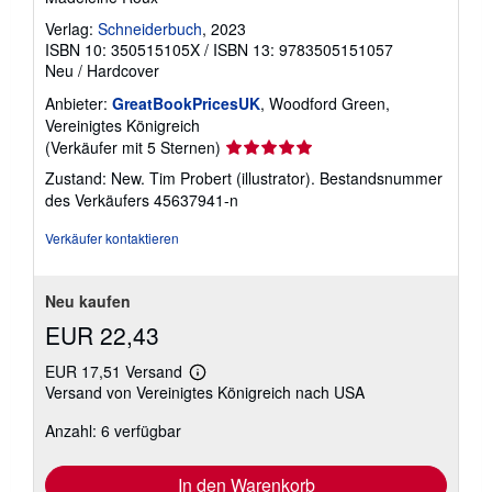
Verlag:
Schneiderbuch
, 2023
ISBN 10: 350515105X
/
ISBN 13: 9783505151057
Neu
/
Hardcover
Anbieter:
GreatBookPricesUK
, Woodford Green,
Vereinigtes Königreich
Verkäuferbewertung
(Verkäufer mit 5 Sternen)
5
Zustand: New. Tim Probert (illustrator).
Bestandsnummer
von
des Verkäufers 45637941-n
5
Sternen
Verkäufer kontaktieren
Neu kaufen
EUR 22,43
EUR 17,51 Versand
Weitere
Versand von Vereinigtes Königreich nach USA
Informationen
zu
Anzahl: 6 verfügbar
Versandkosten
In den Warenkorb