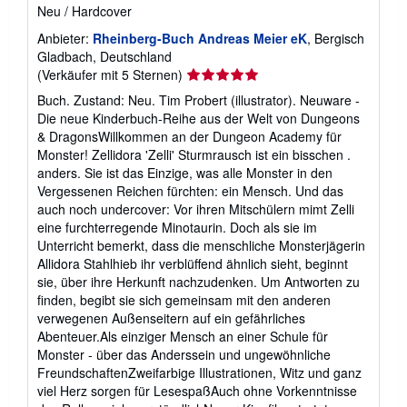
Neu
/
Hardcover
Anbieter:
Rheinberg-Buch Andreas Meier eK
, Bergisch
Gladbach, Deutschland
Verkäuferbewertung
(Verkäufer mit 5 Sternen)
5
Buch. Zustand: Neu. Tim Probert (illustrator). Neuware -
von
Die neue Kinderbuch-Reihe aus der Welt von Dungeons
5
& DragonsWillkommen an der Dungeon Academy für
Sternen
Monster! Zellidora 'Zelli' Sturmrausch ist ein bisschen .
anders. Sie ist das Einzige, was alle Monster in den
Vergessenen Reichen fürchten: ein Mensch. Und das
auch noch undercover: Vor ihren Mitschülern mimt Zelli
eine furchterregende Minotaurin. Doch als sie im
Unterricht bemerkt, dass die menschliche Monsterjägerin
Allidora Stahlhieb ihr verblüffend ähnlich sieht, beginnt
sie, über ihre Herkunft nachzudenken. Um Antworten zu
finden, begibt sie sich gemeinsam mit den anderen
verwegenen Außenseitern auf ein gefährliches
Abenteuer.Als einziger Mensch an einer Schule für
Monster - über das Anderssein und ungewöhnliche
FreundschaftenZweifarbige Illustrationen, Witz und ganz
viel Herz sorgen für LesespaßAuch ohne Vorkenntnisse