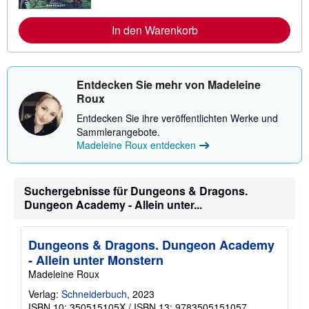
r
e
s
I
a
n
In den Warenkorb
n
f
d
o
k
r
o
m
s
a
Entdecken Sie mehr von Madeleine
t
t
e
Roux
i
n
o
Entdecken Sie ihre veröffentlichten Werke und
n
e
Sammlerangebote.
n
Madeleine Roux entdecken
z
u
V
e
Suchergebnisse für Dungeons & Dragons.
r
s
Dungeon Academy - Allein unter...
a
n
d
Dungeons & Dragons. Dungeon Academy
k
o
- Allein unter Monstern
s
Madeleine Roux
t
e
Verlag:
Schneiderbuch
, 2023
n
ISBN 10: 350515105X
/
ISBN 13: 9783505151057