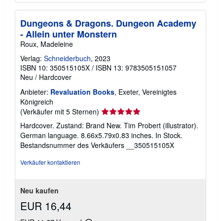
Dungeons & Dragons. Dungeon Academy
- Allein unter Monstern
Roux, Madeleine
Verlag:
Schneiderbuch
, 2023
ISBN 10: 350515105X
/
ISBN 13: 9783505151057
Neu
/
Hardcover
Anbieter:
Revaluation Books
, Exeter, Vereinigtes
Königreich
Verkäuferbewertung
(Verkäufer mit 5 Sternen)
5
Hardcover. Zustand: Brand New. Tim Probert (illustrator).
von
German language. 8.66x5.79x0.83 inches. In Stock.
5
Bestandsnummer des Verkäufers __350515105X
Sternen
Verkäufer kontaktieren
Neu kaufen
EUR 16,44