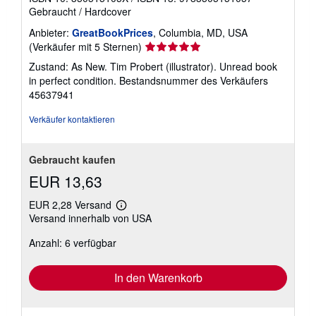
Gebraucht
/
Hardcover
Anbieter:
GreatBookPrices
, Columbia, MD, USA
Verkäuferbewertung
(Verkäufer mit 5 Sternen)
5
Zustand: As New. Tim Probert (illustrator). Unread book
von
in perfect condition.
Bestandsnummer des Verkäufers
5
45637941
Sternen
Verkäufer kontaktieren
Gebraucht kaufen
EUR 13,63
EUR 2,28 Versand
Weitere
Versand innerhalb von USA
Informationen
zu
Anzahl: 6 verfügbar
Versandkosten
In den Warenkorb