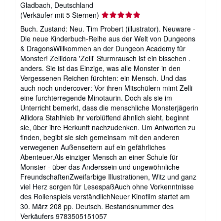
Gladbach, Deutschland
Verkäuferbewertung
(Verkäufer mit 5 Sternen)
5
Buch. Zustand: Neu. Tim Probert (illustrator). Neuware -
von
Die neue Kinderbuch-Reihe aus der Welt von Dungeons
5
& DragonsWillkommen an der Dungeon Academy für
Sternen
Monster! Zellidora 'Zelli' Sturmrausch ist ein bisschen .
anders. Sie ist das Einzige, was alle Monster in den
Vergessenen Reichen fürchten: ein Mensch. Und das
auch noch undercover: Vor ihren Mitschülern mimt Zelli
eine furchterregende Minotaurin. Doch als sie im
Unterricht bemerkt, dass die menschliche Monsterjägerin
Allidora Stahlhieb ihr verblüffend ähnlich sieht, beginnt
sie, über ihre Herkunft nachzudenken. Um Antworten zu
finden, begibt sie sich gemeinsam mit den anderen
verwegenen Außenseitern auf ein gefährliches
Abenteuer.Als einziger Mensch an einer Schule für
Monster - über das Anderssein und ungewöhnliche
FreundschaftenZweifarbige Illustrationen, Witz und ganz
viel Herz sorgen für LesespaßAuch ohne Vorkenntnisse
des Rollenspiels verständlichNeuer Kinofilm startet am
30. März 208 pp. Deutsch.
Bestandsnummer des
Verkäufers 9783505151057