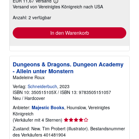
EUR 11,67 Versand
Weitere
Versand von Vereinigtes Königreich nach USA
Informationen
zu
Anzahl: 2 verfügbar
Versandkosten
In den Warenkorb
Dungeons & Dragons. Dungeon Academy
- Allein unter Monstern
Madeleine Roux
Verlag:
Schneiderbuch
, 2023
ISBN 10: 350515105X
/
ISBN 13: 9783505151057
Neu
/
Hardcover
Anbieter:
Majestic Books
, Hounslow, Vereinigtes
Königreich
Verkäuferbewertung
(Verkäufer mit 4 Sternen)
4
Zustand: New. Tim Probert (illustrator).
Bestandsnummer
von
des Verkäufers 401481904
5