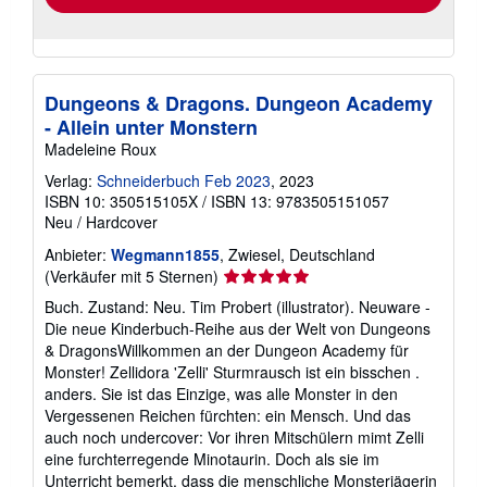
Dungeons & Dragons. Dungeon Academy
- Allein unter Monstern
Madeleine Roux
Verlag:
Schneiderbuch Feb 2023
, 2023
ISBN 10: 350515105X
/
ISBN 13: 9783505151057
Neu
/
Hardcover
Anbieter:
Wegmann1855
, Zwiesel, Deutschland
Verkäuferbewertung
(Verkäufer mit 5 Sternen)
5
Buch. Zustand: Neu. Tim Probert (illustrator). Neuware -
von
Die neue Kinderbuch-Reihe aus der Welt von Dungeons
5
& DragonsWillkommen an der Dungeon Academy für
Sternen
Monster! Zellidora 'Zelli' Sturmrausch ist ein bisschen .
anders. Sie ist das Einzige, was alle Monster in den
Vergessenen Reichen fürchten: ein Mensch. Und das
auch noch undercover: Vor ihren Mitschülern mimt Zelli
eine furchterregende Minotaurin. Doch als sie im
Unterricht bemerkt, dass die menschliche Monsterjägerin