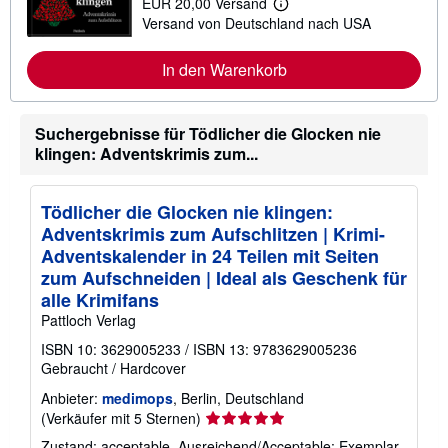
EUR 20,00 Versand
W
Versand von Deutschland nach USA
e
i
t
In den Warenkorb
e
r
e
I
Suchergebnisse für Tödlicher die Glocken nie
n
f
klingen: Adventskrimis zum...
o
r
m
a
Tödlicher die Glocken nie klingen:
t
Adventskrimis zum Aufschlitzen | Krimi-
i
o
Adventskalender in 24 Teilen mit Seiten
n
zum Aufschneiden | Ideal als Geschenk für
e
alle Krimifans
n
z
Pattloch Verlag
u
V
ISBN 10: 3629005233
/
ISBN 13: 9783629005236
e
Gebraucht
/
Hardcover
r
s
Anbieter:
medimops
, Berlin, Deutschland
a
Verkäuferbewertung
n
(Verkäufer mit 5 Sternen)
d
5
Zustand: acceptable. Ausreichend/Acceptable: Exemplar
k