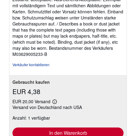
von
o
mit vollständigem Text und sämtlichen Abbildungen oder
5
s
Karten. Schmutztitel oder Vorsatz können fehlen. Einband
t
Sternen
bzw. Schutzumschlag weisen unter Umständen starke
e
n
Gebrauchsspuren auf. / Describes a book or dust jacket
that has the complete text pages (including those with
maps or plates) but may lack endpapers, half-title, etc.
(which must be noted). Binding, dust jacket (if any), etc
may also be worn.
Bestandsnummer des Verkäufers
M03629005233-B
Verkäufer kontaktieren
Gebraucht kaufen
EUR 4,38
EUR 20,00 Versand
Weitere
Versand von Deutschland nach USA
Informationen
zu
Anzahl: 1 verfügbar
Versandkosten
In den Warenkorb