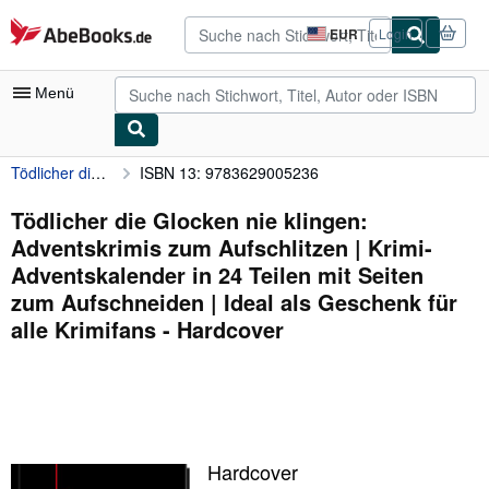
Zum Hauptinhalt
AbeBooks.de
EUR
Login
Seite
der
Einkaufseinstellungen.
Menü
Tödlicher die Glocken nie klingen: Adventskrimis zum Aufschlitzen | Krimi-Adventskalender in 24 Teilen mit Seiten zum Aufschneiden | Ideal als Geschenk für alle Krimifans
ISBN 13: 9783629005236
Nutzerkonto
Meine Bestellungen
Tödlicher die Glocken nie klingen:
Adventskrimis zum Aufschlitzen | Krimi-
Detailsuche
Adventskalender in 24 Teilen mit Seiten
Sammlungen
zum Aufschneiden | Ideal als Geschenk für
alle Krimifans - Hardcover
Antiquarische Bücher
Kunst & Sammlerstücke
Verkäufer
Verkäufer werden
Hardcover
Hilfe