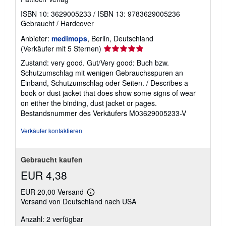
ISBN 10: 3629005233
/
ISBN 13: 9783629005236
Gebraucht
/
Hardcover
Anbieter:
medimops
, Berlin, Deutschland
Verkäuferbewertung
(Verkäufer mit 5 Sternen)
5
Zustand: very good. Gut/Very good: Buch bzw.
von
Schutzumschlag mit wenigen Gebrauchsspuren an
5
Einband, Schutzumschlag oder Seiten. / Describes a
Sternen
book or dust jacket that does show some signs of wear
on either the binding, dust jacket or pages.
Bestandsnummer des Verkäufers M03629005233-V
Verkäufer kontaktieren
Gebraucht kaufen
EUR 4,38
EUR 20,00 Versand
Weitere
Versand von Deutschland nach USA
Informationen
zu
Anzahl: 2 verfügbar
Versandkosten