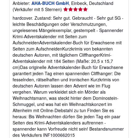
Anbieter:
AHA-BUCH GmbH
, Einbeck, Deutschland
Verkäuferbewertung
(Verkäufer mit 5 Sternen)
5
hardcover. Zustand: Sehr gut. Gebraucht - Sehr gut SG -
von
leichte Beschädigungen oder Verschmutzungen,
5
ungelesenes Mängelexemplar, gestempelt - Spannender
Sternen
Krimi-Adventskalender mit Seiten zum
AufschneidenAdventskalender-Buch für Erwachsene mit
Seiten zum AufschneidenKurzkrimis von bekannten
deutschen Autoren, mit täglichem CliffhangerKrimi-
Adventskalender mit 184 Seiten (Maße: 20,5 x 15,7
cm)Das originelle Adventskalender-Buch für Erwachsene
garantiert jeden Tag einen spannenden Cliffhanger: Die
fesselnden, rätselhaften und ironischen Kurzkrimis von
deutschen Autoren lassen den Advent wie im Flug
vergehen. Warum verkleidet sich ein Mörder als
Weihnachtsmann, was steckt hinter dem Dominostein-
Schmuggel, und was hat ein Weihnachtskonzert im
Altenheim mit Online-Diebstahl zu tun Finden Sie es
heraus: Bis Weihnachten dürfen Sie jeden Tag ein paar
Seiten des Krimi-Adventskalenders auftrennen -
spannender kann Vorfreude nicht sein!
Bestandsnummer
des Verkäufers INF1000662015