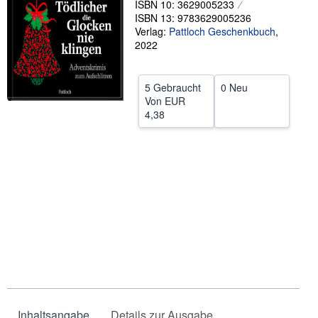
ISBN 10: 3629005233
ISBN 13: 9783629005236
SCHLIESSEN
Verlag:
Pattloch Geschenkbuch
,
2022
5 Gebraucht
0 Neu
Von
EUR
4,38
Inhaltsangabe
Details zur Ausgabe