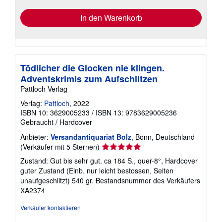
In den Warenkorb
Tödlicher die Glocken nie klingen.
Adventskrimis zum Aufschlitzen
Pattloch Verlag
Verlag:
Pattloch
, 2022
ISBN 10: 3629005233
/
ISBN 13: 9783629005236
Gebraucht
/
Hardcover
Anbieter:
Versandantiquariat Bolz
, Bonn, Deutschland
Verkäuferbewertung
(Verkäufer mit 5 Sternen)
5
Zustand: Gut bis sehr gut. ca 184 S., quer-8°, Hardcover
von
guter Zustand (Einb. nur leicht bestossen, Seiten
5
unaufgeschlitzt) 540 gr.
Bestandsnummer des Verkäufers
Sternen
XA2374
Verkäufer kontaktieren