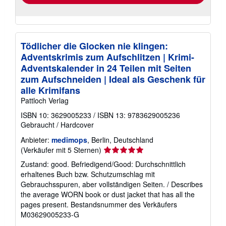
Tödlicher die Glocken nie klingen:
Adventskrimis zum Aufschlitzen | Krimi-
Adventskalender in 24 Teilen mit Seiten
zum Aufschneiden | Ideal als Geschenk für
alle Krimifans
Pattloch Verlag
ISBN 10: 3629005233
/
ISBN 13: 9783629005236
Gebraucht
/
Hardcover
Anbieter:
medimops
, Berlin, Deutschland
Verkäuferbewertung
(Verkäufer mit 5 Sternen)
5
Zustand: good. Befriedigend/Good: Durchschnittlich
von
erhaltenes Buch bzw. Schutzumschlag mit
5
Gebrauchsspuren, aber vollständigen Seiten. / Describes
Sternen
the average WORN book or dust jacket that has all the
pages present.
Bestandsnummer des Verkäufers
M03629005233-G