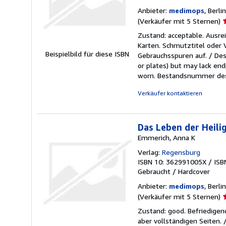
Anbieter:
medimops
, Berli
V
(Verkäufer mit 5 Sternen)
5
Zustand: acceptable. Ausr
v
Karten. Schmutztitel oder
5
Beispielbild für diese ISBN
Gebrauchsspuren auf. / Des
S
or plates) but may lack endp
worn.
Bestandsnummer des
Verkäufer kontaktieren
Das Leben der Heili
Emmerich, Anna K
Verlag:
Regensburg
ISBN 10: 362991005X
/
ISB
Gebraucht
/
Hardcover
Anbieter:
medimops
, Berli
V
(Verkäufer mit 5 Sternen)
5
Zustand: good. Befriedigen
v
aber vollständigen Seiten.
5