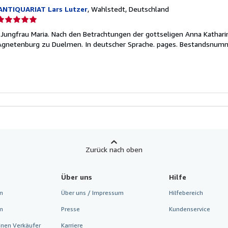
ANTIQUARIAT Lars Lutzer
, Wahlstedt, Deutschland
erkäuferbewertung
. Jungfrau Maria. Nach den Betrachtungen der gottseligen Anna Kathar
on
 Agnetenburg zu Duelmen. In deutscher Sprache. pages.
Bestandsnumm
ternen
Zurück nach oben
Über uns
Hilfe
n
Über uns / Impressum
Hilfebereich
m
Presse
Kundenservice
inen Verkäufer
Karriere