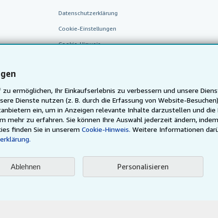
Datenschutzerklärung
Cookie-Einstellungen
Cookie-Hinweis
Barrierefreiheit
ngen
 zu ermöglichen, Ihr Einkaufserlebnis zu verbessern und unsere Diens
sere Dienste nutzen (z. B. durch die Erfassung von Website-Besuche
anbietern ein, um in Anzeigen relevante Inhalte darzustellen und die
um mehr zu erfahren. Sie können Ihre Auswahl jederzeit ändern, indem
ies finden Sie in unserem
Cookie-Hinweis.
Weitere Informationen dar
erklärung.
AbeBooks.fr
AbeBooks.it
AbeBooks Aus/NZ
AbeBooks.
Justbooks.de
Personalisieren
Ablehnen
Finde jedes Buch zum besten Preis
ser Seite ist durch Allgemeine Geschäftsbedingungen geregelt, welche Sie
hier
ei
© 1996 - 2026 AbeBooks Inc. & AbeBooks Europe GmbH, alle Rechte vorbehalten