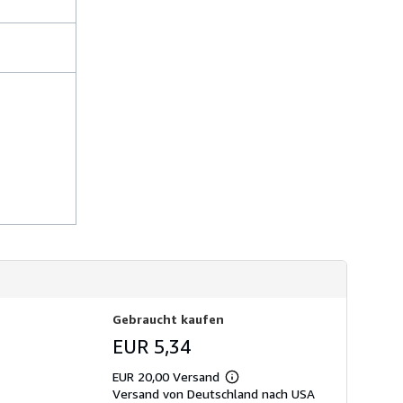
d
k
o
s
t
e
n
Gebraucht kaufen
EUR 5,34
EUR 20,00 Versand
Weitere
Versand von Deutschland nach USA
Informationen