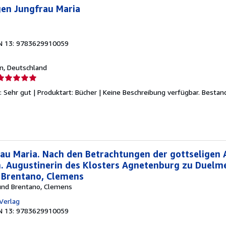
gen Jungfrau Maria
N 13: 9783629910059
in, Deutschland
erkäuferbewertung
 Sehr gut | Produktart: Bücher | Keine Beschreibung verfügbar.
Bestan
on
ternen
rau Maria. Nach den Betrachtungen der gottseligen
. Augustinerin des Klosters Agnetenburg zu Duelm
 Brentano, Clemens
und Brentano, Clemens
Verlag
N 13: 9783629910059