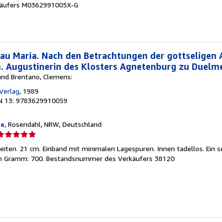
äufers M0362991005X-G
ternen
rau Maria. Nach den Betrachtungen der gottseligen
. Augustinerin des Klosters Agnetenburg zu Duelm
und Brentano, Clemens:
Verlag
, 1989
N 13: 9783629910059
te
, Rosendahl, NRW, Deutschland
erkäuferbewertung
ten. 21 cm. Einband mit minimalen Lagespuren. Innen tadellos. Ein 
on
in Gramm: 700.
Bestandsnummer des Verkäufers 38120
ternen