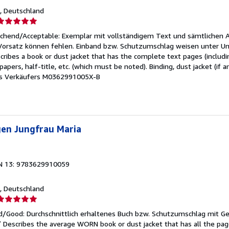
n, Deutschland
erkäuferbewertung
eichend/Acceptable: Exemplar mit vollständigem Text und sämtlichen 
on
 Vorsatz können fehlen. Einband bzw. Schutzumschlag weisen unter U
cribes a book or dust jacket that has the complete text pages (includ
ternen
apers, half-title, etc. (which must be noted). Binding, dust jacket (if a
 Verkäufers M0362991005X-B
gen Jungfrau Maria
N 13: 9783629910059
n, Deutschland
erkäuferbewertung
d/Good: Durchschnittlich erhaltenes Buch bzw. Schutzumschlag mit G
on
 / Describes the average WORN book or dust jacket that has all the pag