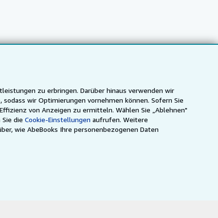
tleistungen zu erbringen. Darüber hinaus verwenden wir
n), sodass wir Optimierungen vornehmen können. Sofern Sie
 Effizienz von Anzeigen zu ermitteln. Wählen Sie „Ablehnen"
 Sie die
Cookie-Einstellungen
aufrufen. Weitere
über, wie AbeBooks Ihre personenbezogenen Daten
ca
IberLibro.com
ZVAB.com
nsehen können.
.