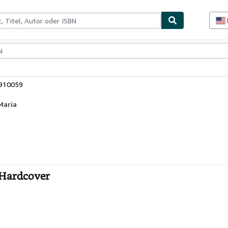
lerstücke
Verkäufer
Verkäufer werden
9910059
Maria
 Hardcover