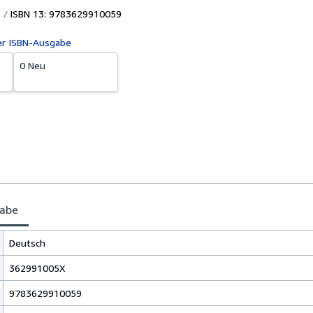
ISBN 13: 9783629910059
er ISBN-Ausgabe
0 Neu
gabe
Deutsch
362991005X
9783629910059