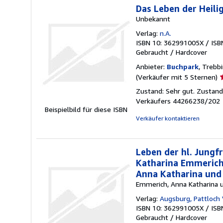
Das Leben der Heili
Unbekannt
Verlag:
n.A.
ISBN 10: 362991005X
/
ISB
Gebraucht
/
Hardcover
Anbieter:
Buchpark
, Trebb
V
(Verkäufer mit 5 Sternen)
5
Zustand: Sehr gut. Zustand:
v
Verkäufers 44266238/202
5
Beispielbild für diese ISBN
S
Verkäufer kontaktieren
Leben der hl. Jungf
Katharina Emmerich
Anna Katharina und
Emmerich, Anna Katharina 
Verlag:
Augsburg, Pattloch 
ISBN 10: 362991005X
/
ISB
Gebraucht
/
Hardcover