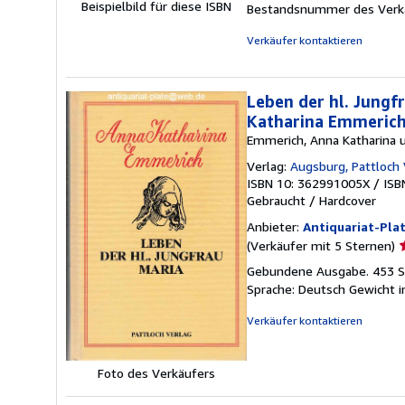
Beispielbild für diese ISBN
Bestandsnummer des Verk
S
Verkäufer kontaktieren
Leben der hl. Jungf
Katharina Emmerich
Emmerich, Anna Katharina 
Verlag:
Augsburg, Pattloch 
ISBN 10: 362991005X
/
ISB
Gebraucht
/
Hardcover
Anbieter:
Antiquariat-Pla
V
(Verkäufer mit 5 Sternen)
5
Gebundene Ausgabe. 453 Sei
v
Sprache: Deutsch Gewicht 
5
S
Verkäufer kontaktieren
Foto des Verkäufers