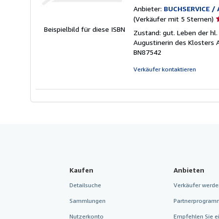
Anbieter:
BUCHSERVICE / 
V
(Verkäufer mit 5 Sternen)
5
Beispielbild für diese ISBN
Zustand: gut. Leben der hl
v
Augustinerin des Klosters
5
BN87542
S
Verkäufer kontaktieren
Kaufen
Anbieten
Detailsuche
Verkäufer werde
Sammlungen
Partnerprogram
Nutzerkonto
Empfehlen Sie e