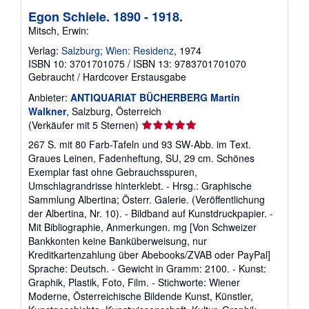
i
Egon Schiele. 1890 - 1918.
o
Mitsch, Erwin:
n
e
Verlag:
Salzburg; Wien: Residenz
, 1974
n
z
ISBN 10: 3701701075
/
ISBN 13: 9783701701070
u
Gebraucht
/
Hardcover
Erstausgabe
V
e
Anbieter:
ANTIQUARIAT BÜCHERBERG Martin
r
Walkner
, Salzburg, Österreich
s
a
Verkäuferbewertung
(Verkäufer mit 5 Sternen)
n
5
267 S. mit 80 Farb-Tafeln und 93 SW-Abb. im Text.
d
von
k
Graues Leinen, Fadenheftung, SU, 29 cm. Schönes
o
5
Exemplar fast ohne Gebrauchsspuren,
s
Sternen
Umschlagrandrisse hinterklebt. - Hrsg.: Graphische
t
e
Sammlung Albertina; Österr. Galerie. (Veröffentlichung
n
der Albertina, Nr. 10). - Bildband auf Kunstdruckpapier. -
Mit Bibliographie, Anmerkungen. mg [Von Schweizer
Bankkonten keine Banküberweisung, nur
Kreditkartenzahlung über Abebooks/ZVAB oder PayPal]
Sprache: Deutsch. - Gewicht in Gramm: 2100. - Kunst:
Graphik, Plastik, Foto, Film. - Stichworte: Wiener
Moderne, Österreichische Bildende Kunst, Künstler,