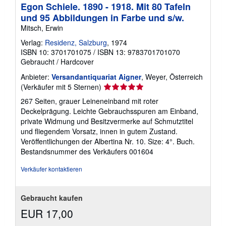
Egon Schiele. 1890 - 1918. Mit 80 Tafeln
und 95 Abbildungen in Farbe und s/w.
Mitsch, Erwin
Verlag:
Residenz, Salzburg
, 1974
ISBN 10: 3701701075
/
ISBN 13: 9783701701070
Gebraucht
/
Hardcover
Anbieter:
Versandantiquariat Aigner
, Weyer, Österreich
Verkäuferbewertung
(Verkäufer mit 5 Sternen)
5
267 Seiten, grauer Leineneinband mit roter
von
Deckelprägung. Leichte Gebrauchsspuren am Einband,
5
private Widmung und Besitzvermerke auf Schmutztitel
Sternen
und fliegendem Vorsatz, innen in gutem Zustand.
Veröffentlichungen der Albertina Nr. 10. Size: 4°. Buch.
Bestandsnummer des Verkäufers 001604
Verkäufer kontaktieren
Gebraucht kaufen
EUR 17,00