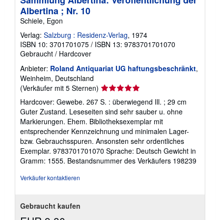
Albertina ; Nr. 10
Schiele, Egon
Verlag:
Salzburg : Residenz-Verlag
, 1974
ISBN 10: 3701701075
/
ISBN 13: 9783701701070
Gebraucht
/
Hardcover
Anbieter:
Roland Antiquariat UG haftungsbeschränkt
,
Weinheim, Deutschland
Verkäuferbewertung
(Verkäufer mit 5 Sternen)
5
Hardcover: Gewebe. 267 S. : überwiegend Ill. ; 29 cm
von
Guter Zustand. Leseseiten sind sehr sauber u. ohne
5
Markierungen. Ehem. Bibliotheksexemplar mit
Sternen
entsprechender Kennzeichnung und minimalen Lager-
bzw. Gebrauchsspuren. Ansonsten sehr ordentliches
Exemplar. 9783701701070 Sprache: Deutsch Gewicht in
Gramm: 1555.
Bestandsnummer des Verkäufers 198239
Verkäufer kontaktieren
Gebraucht kaufen