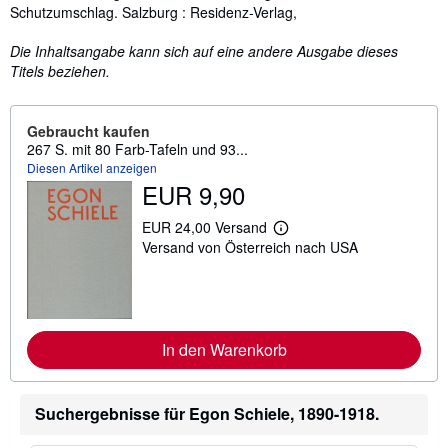
Schutzumschlag. Salzburg : Residenz-Verlag,
Die Inhaltsangabe kann sich auf eine andere Ausgabe dieses
Titels beziehen.
Gebraucht kaufen
267 S. mit 80 Farb-Tafeln und 93...
Diesen Artikel anzeigen
EUR 9,90
EUR 24,00 Versand
W
Versand von Österreich nach USA
e
i
t
e
r
e
I
In den Warenkorb
n
f
o
r
Suchergebnisse für Egon Schiele, 1890-1918.
m
a
t