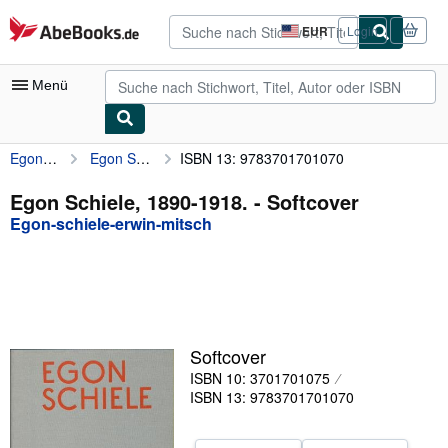
Zum Hauptinhalt
AbeBooks.de
EUR
Login
Seite
der
Einkaufseinstellungen.
Menü
Egon-schiele-erwin-mitsch
Egon Schiele, 1890-1918.
ISBN 13: 9783701701070
Nutzerkonto
Meine Bestellungen
Egon Schiele, 1890-1918. - Softcover
Egon-schiele-erwin-mitsch
Detailsuche
Sammlungen
Antiquarische Bücher
Kunst & Sammlerstücke
Softcover
Verkäufer
ISBN 10: 3701701075
ISBN 13: 9783701701070
Verkäufer werden
Hilfe