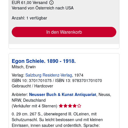
EUR 61,00 Versand
Weitere
Versand von Österreich nach USA
Informationen
zu
Anzahl: 1 verfügbar
Versandkosten
In den Warenkorb
Egon Schiele. 1890 - 1918.
Mitsch, Erwin
Verlag:
Salzburg Residenz-Verlag
, 1974
ISBN 10: 3701701075
/
ISBN 13: 9783701701070
Gebraucht
/
Hardcover
Anbieter:
Neusser Buch & Kunst Antiquariat
, Neuss,
NRW, Deutschland
Verkäuferbewertung
(Verkäufer mit 4 Sternen)
4
0. 29 cm. 267 S., überwiegend Ill. OLeinen, mit
von
Schutzumschl. Su leicht bestossen und mit kleinen
5
Einrissen, innen sauber und ordentlich. Sprache: