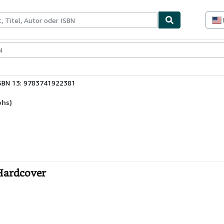
lerstücke
Verkäufer
Verkäufer werden
SBN 13: 9783741922381
phs)
Hardcover