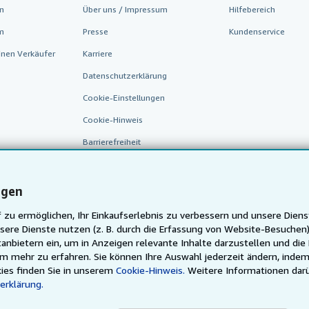
n
Über uns / Impressum
Hilfebereich
m
Presse
Kundenservice
inen Verkäufer
Karriere
Datenschutzerklärung
Cookie-Einstellungen
Cookie-Hinweis
Barrierefreiheit
ngen
 zu ermöglichen, Ihr Einkaufserlebnis zu verbessern und unsere Diens
sere Dienste nutzen (z. B. durch die Erfassung von Website-Besuche
anbietern ein, um in Anzeigen relevante Inhalte darzustellen und die
um mehr zu erfahren. Sie können Ihre Auswahl jederzeit ändern, indem
AbeBooks.fr
AbeBooks.it
AbeBooks Aus/NZ
AbeBooks.
ies finden Sie in unserem
Cookie-Hinweis.
Weitere Informationen dar
erklärung.
Justbooks.de
Finde jedes Buch zum besten Preis