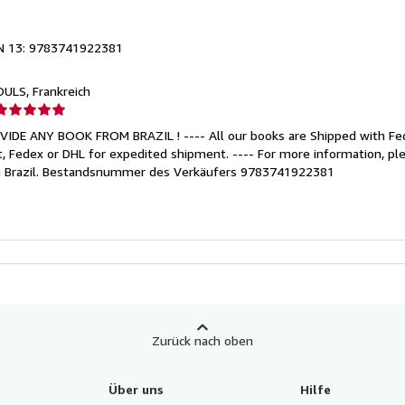
N 13: 9783741922381
OULS, Frankreich
erkäuferbewertung
IDE ANY BOOK FROM BRAZIL ! ---- All our books are Shipped with Fede
on
, Fedex or DHL for expedited shipment. ---- For more information, ple
 Brazil.
Bestandsnummer des Verkäufers 9783741922381
ternen
Zurück nach oben
Über uns
Hilfe