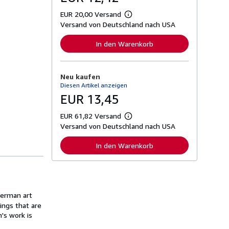
EUR 20,00 Versand
W
Versand von Deutschland nach USA
e
i
t
In den Warenkorb
e
r
e
I
Neu kaufen
n
Diesen Artikel anzeigen
f
o
EUR 13,45
r
m
EUR 61,82 Versand
a
W
t
Versand von Deutschland nach USA
e
i
i
o
t
In den Warenkorb
n
e
e
r
n
e
z
I
u
n
V
f
e
German art
o
r
r
tings that are
s
m
's work is
a
a
n
t