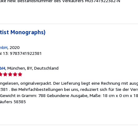
Like new.
Bestandsnummer des Verkäufers M03741922382-N
on
ternen
tist Monographs)
mbH
, 2020
N 13: 9783741922381
mbH
, München, BY, Deutschland
erkäuferbewertung
ungelesen, originalverpackt. Der Lieferung liegt eine Rechnung mit au
on
81 . Bei Mehrfachbestellungen bei uns, reduziert sich für Sie der Ve
ch Gewicht in Gramm: 788 Gebundene Ausgabe, Maße: 18 cm x 0 cm x 1
ternen
äufers 58385