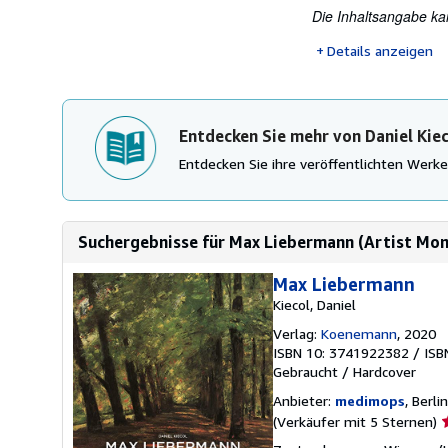
Die Inhaltsangabe kan
Details anzeigen
Entdecken Sie mehr von Daniel Kie
Entdecken Sie ihre veröffentlichten Wer
Suchergebnisse für Max Liebermann (Artist Mo
Max Liebermann
Kiecol, Daniel
Verlag:
Koenemann
, 2020
ISBN 10: 3741922382
/
ISB
Gebraucht
/
Hardcover
Anbieter:
medimops
, Berli
V
(Verkäufer mit 5 Sternen)
5