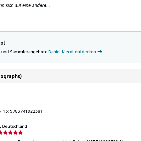
n sich auf eine andere...
col
ke und Sammlerangebote.
Daniel Kiecol entdecken
nographs)
N 13: 9783741922381
n, Deutschland
erkäuferbewertung