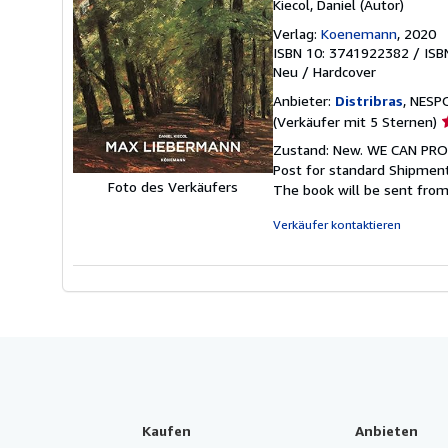
Kiecol, Daniel (Autor)
Verlag:
Koenemann
, 2020
ISBN 10: 3741922382
/
ISB
Neu
/
Hardcover
Anbieter:
Distribras
, NESP
V
(Verkäufer mit 5 Sternen)
5
Zustand: New. WE CAN PROV
v
Post for standard Shipment
5
Foto des Verkäufers
The book will be sent from
S
Verkäufer kontaktieren
Kaufen
Anbieten