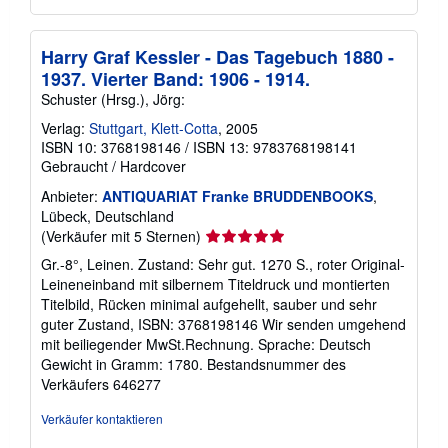
Harry Graf Kessler - Das Tagebuch 1880 -
1937. Vierter Band: 1906 - 1914.
Schuster (Hrsg.), Jörg:
Verlag:
Stuttgart, Klett-Cotta
, 2005
ISBN 10: 3768198146
/
ISBN 13: 9783768198141
Gebraucht
/
Hardcover
Anbieter:
ANTIQUARIAT Franke BRUDDENBOOKS
,
Lübeck, Deutschland
Verkäuferbewertung
(Verkäufer mit 5 Sternen)
5
Gr.-8°, Leinen. Zustand: Sehr gut. 1270 S., roter Original-
von
Leineneinband mit silbernem Titeldruck und montierten
5
Titelbild, Rücken minimal aufgehellt, sauber und sehr
Sternen
guter Zustand, ISBN: 3768198146 Wir senden umgehend
mit beiliegender MwSt.Rechnung. Sprache: Deutsch
Gewicht in Gramm: 1780.
Bestandsnummer des
Verkäufers 646277
Verkäufer kontaktieren