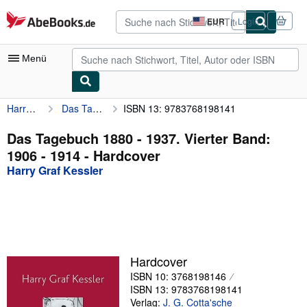
Zum Hauptinhalt
AbeBooks.de
EUR
Login
Seite
der
Einkaufseinstellungen.
Menü
Harry Graf Kessler
Das Tagebuch 1880 - 1937. Vierter Band: 1906 - 1914
ISBN 13: 9783768198141
Nutzerkonto
Meine Bestellungen
Das Tagebuch 1880 - 1937. Vierter Band:
1906 - 1914 - Hardcover
Detailsuche
Harry Graf Kessler
Sammlungen
Antiquarische Bücher
Kunst & Sammlerstücke
Verkäufer
Hardcover
ISBN 10: 3768198146
Verkäufer werden
ISBN 13: 9783768198141
Hilfe
Verlag:
J. G. Cotta'sche