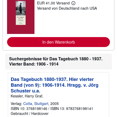
EUR 41,00 Versand
W
Versand von Deutschland nach USA
e
i
t
e
r
e
I
n
f
In den Warenkorb
o
r
m
a
Suchergebnisse für Das Tagebuch 1880 - 1937.
t
Vierter Band: 1906 - 1914
i
o
n
e
Das Tagebuch 1880-1937. Hier vierter
n
z
Band (von 9): 1906-1914. Hrsgg. v. Jörg
u
Schuster u.a.
V
e
Kessler, Harry Graf,
r
s
Verlag:
Cotta, Stuttgart
, 2005
a
ISBN 10: 3768198146
/
ISBN 13: 9783768198141
n
Gebraucht
/
Hardcover
d