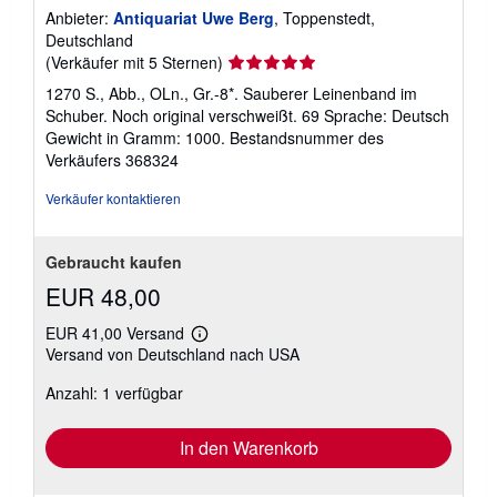
k
Anbieter:
Antiquariat Uwe Berg
, Toppenstedt,
o
Deutschland
s
t
Verkäuferbewertung
(Verkäufer mit 5 Sternen)
e
5
n
1270 S., Abb., OLn., Gr.-8*. Sauberer Leinenband im
von
Schuber. Noch original verschweißt. 69 Sprache: Deutsch
5
Gewicht in Gramm: 1000.
Bestandsnummer des
Sternen
Verkäufers 368324
Verkäufer kontaktieren
Gebraucht kaufen
EUR 48,00
EUR 41,00 Versand
Weitere
Versand von Deutschland nach USA
Informationen
zu
Anzahl: 1 verfügbar
Versandkosten
In den Warenkorb