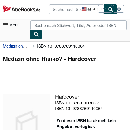
Zum Hauptinhalt
AbeBooks.de
EUR
Login
Seite
der
Einkaufseinstellungen.
Menü
Medizin ohne Risiko?
ISBN 13: 9783769110364
Nutzerkonto
Meine Bestellungen
Medizin ohne Risiko? - Hardcover
Detailsuche
Sammlungen
Antiquarische Bücher
Hardcover
Kunst & Sammlerstücke
ISBN 10: 3769110366
Verkäufer
ISBN 13: 9783769110364
Verkäufer werden
Zu dieser ISBN ist aktuell kein
Angebot verfügbar.
Hilfe