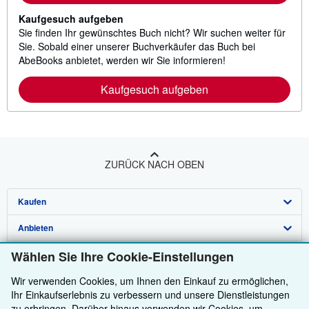
Kaufgesuch aufgeben
Sie finden Ihr gewünschtes Buch nicht? Wir suchen weiter für
Sie. Sobald einer unserer Buchverkäufer das Buch bei
AbeBooks anbietet, werden wir Sie informieren!
Kaufgesuch aufgeben
ZURÜCK NACH OBEN
Kaufen
Anbieten
Detailsuche
Wählen Sie Ihre Cookie-Einstellungen
Über uns
Sammlungen
Verkäufer werden
Wir verwenden Cookies, um Ihnen den Einkauf zu ermöglichen,
Hilfe
Nutzerkonto
Partnerprogramm
Über uns / Impressum
Ihr Einkaufserlebnis zu verbessern und unsere Dienstleistungen
Weitere AbeBooks Unternehmen
Meine Bestellungen
Empfehlen Sie einen Verkäufer
Presse
Hilfebereich
zu erbringen. Darüber hinaus verwenden wir Cookies, um