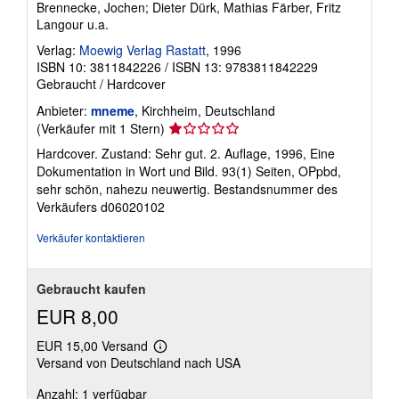
Brennecke, Jochen; Dieter Dürk, Mathias Färber, Fritz
Langour u.a.
Verlag:
Moewig Verlag Rastatt
, 1996
ISBN 10: 3811842226
/
ISBN 13: 9783811842229
Gebraucht
/
Hardcover
Anbieter:
mneme
, Kirchheim, Deutschland
Verkäuferbewertung
(Verkäufer mit 1 Stern)
1
Hardcover. Zustand: Sehr gut. 2. Auflage, 1996, Eine
von
Dokumentation in Wort und Bild. 93(1) Seiten, OPpbd,
5
sehr schön, nahezu neuwertig.
Bestandsnummer des
Sternen
Verkäufers d06020102
Verkäufer kontaktieren
Gebraucht kaufen
EUR 8,00
EUR 15,00 Versand
Weitere
Versand von Deutschland nach USA
Informationen
zu
Anzahl: 1 verfügbar
Versandkosten