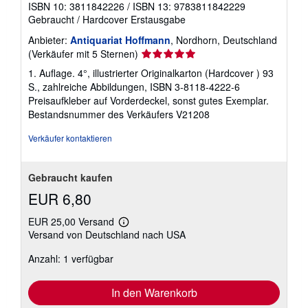
ISBN 10: 3811842226
/
ISBN 13: 9783811842229
Gebraucht
/
Hardcover
Erstausgabe
Anbieter:
Antiquariat Hoffmann
, Nordhorn, Deutschland
Verkäuferbewertung
(Verkäufer mit 5 Sternen)
5
1. Auflage. 4°, illustrierter Originalkarton (Hardcover ) 93
von
S., zahlreiche Abbildungen, ISBN 3-8118-4222-6
5
Preisaufkleber auf Vorderdeckel, sonst gutes Exemplar.
Sternen
Bestandsnummer des Verkäufers V21208
Verkäufer kontaktieren
Gebraucht kaufen
EUR 6,80
EUR 25,00 Versand
Weitere
Versand von Deutschland nach USA
Informationen
zu
Anzahl: 1 verfügbar
Versandkosten
In den Warenkorb