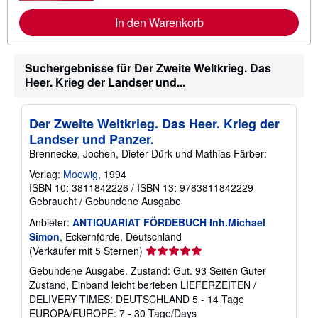
s
I
a
In den Warenkorb
n
n
f
d
o
k
r
o
m
Suchergebnisse für Der Zweite Weltkrieg. Das
s
a
Heer. Krieg der Landser und...
t
t
e
i
n
o
n
Der Zweite Weltkrieg. Das Heer. Krieg der
e
Landser und Panzer.
n
z
Brennecke, Jochen, Dieter Dürk und Mathias Färber:
u
V
Verlag:
Moewig
, 1994
e
ISBN 10: 3811842226
/
ISBN 13: 9783811842229
r
Gebraucht
/
Gebundene Ausgabe
s
a
Anbieter:
ANTIQUARIAT FÖRDEBUCH Inh.Michael
n
d
Simon
, Eckernförde, Deutschland
k
Verkäuferbewertung
(Verkäufer mit 5 Sternen)
o
5
s
Gebundene Ausgabe. Zustand: Gut. 93 Seiten Guter
t
von
Zustand, Einband leicht berieben LIEFERZEITEN /
e
5
DELIVERY TIMES: DEUTSCHLAND 5 - 14 Tage
n
Sternen
EUROPA/EUROPE: 7 - 30 Tage/Days