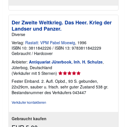
Der Zweite Weltkrieg. Das Heer. Krieg der
Landser und Panzer.
Diverse
Verlag:
Rastatt: VPM Pabel Moewig
, 1996
ISBN 10: 3811842226
/
ISBN 13: 9783811842229
Gebraucht
/
Hardcover
Anbieter:
Antiquariat Jüterbook, Inh. H. Schulze
,
Jüterbog, Deutschland
Verkäuferbewertung
(Verkäufer mit 5 Sternen)
5
Fester Einband. 2. Aufl. Opbd., 93 S. gebunden,
von
22x29cm, sauber u. frisch. sehr guter Zustand 538 gr.
5
Bestandsnummer des Verkäufers 043447
Sternen
Verkäufer kontaktieren
Gebraucht kaufen