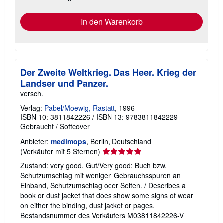
In den Warenkorb
Der Zweite Weltkrieg. Das Heer. Krieg der
Landser und Panzer.
versch.
Verlag:
Pabel/Moewig, Rastatt
, 1996
ISBN 10: 3811842226
/
ISBN 13: 9783811842229
Gebraucht
/
Softcover
Anbieter:
medimops
, Berlin, Deutschland
Verkäuferbewertung
(Verkäufer mit 5 Sternen)
5
Zustand: very good. Gut/Very good: Buch bzw.
von
Schutzumschlag mit wenigen Gebrauchsspuren an
5
Einband, Schutzumschlag oder Seiten. / Describes a
Sternen
book or dust jacket that does show some signs of wear
on either the binding, dust jacket or pages.
Bestandsnummer des Verkäufers M03811842226-V