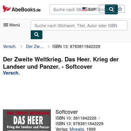
Zum Hauptinhalt
AbeBooks.de
EUR
Login
Seite
der
Einkaufseinstellungen.
Menü
Versch.
Der Zweite Weltkrieg. Das Heer. Krieg der Landser und Panzer.
ISBN 13: 9783811842229
Nutzerkonto
Meine Bestellungen
Der Zweite Weltkrieg. Das Heer. Krieg der
Landser und Panzer. - Softcover
Detailsuche
Versch.
Sammlungen
Antiquarische Bücher
Kunst & Sammlerstücke
Verkäufer
Softcover
ISBN 10: 3811842226
Verkäufer werden
ISBN 13: 9783811842229
Hilfe
Verlag:
Moewig
,
1999