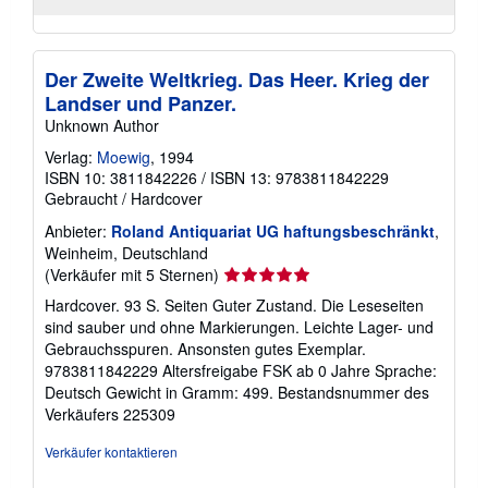
Der Zweite Weltkrieg. Das Heer. Krieg der
Landser und Panzer.
Unknown Author
Verlag:
Moewig
, 1994
ISBN 10: 3811842226
/
ISBN 13: 9783811842229
Gebraucht
/
Hardcover
Anbieter:
Roland Antiquariat UG haftungsbeschränkt
,
Weinheim, Deutschland
Verkäuferbewertung
(Verkäufer mit 5 Sternen)
5
Hardcover. 93 S. Seiten Guter Zustand. Die Leseseiten
von
sind sauber und ohne Markierungen. Leichte Lager- und
5
Gebrauchsspuren. Ansonsten gutes Exemplar.
Sternen
9783811842229 Altersfreigabe FSK ab 0 Jahre Sprache:
Deutsch Gewicht in Gramm: 499.
Bestandsnummer des
Verkäufers 225309
Verkäufer kontaktieren