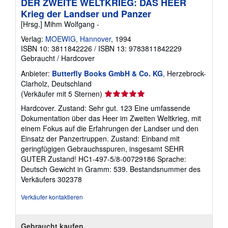
DER ZWEITE WELTKRIEG: DAS HEER
Krieg der Landser und Panzer
[Hrsg.] Mihm Wolfgang -
Verlag:
MOEWIG, Hannover
, 1994
ISBN 10: 3811842226
/
ISBN 13: 9783811842229
Gebraucht
/
Hardcover
Anbieter:
Butterfly Books GmbH & Co. KG
, Herzebrock-
Clarholz, Deutschland
Verkäuferbewertung
(Verkäufer mit 5 Sternen)
5
Hardcover. Zustand: Sehr gut. 123 Eine umfassende
von
Dokumentation über das Heer im Zweiten Weltkrieg, mit
5
einem Fokus auf die Erfahrungen der Landser und den
Sternen
Einsatz der Panzertruppen. Zustand: Einband mit
geringfügigen Gebrauchsspuren, insgesamt SEHR
GUTER Zustand! HC1-497-5/8-00729186 Sprache:
Deutsch Gewicht in Gramm: 539.
Bestandsnummer des
Verkäufers 302378
Verkäufer kontaktieren
Gebraucht kaufen