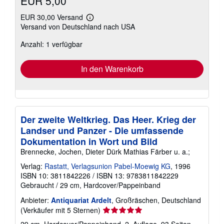
EUR 5,00
EUR 30,00 Versand
Weitere
Versand von Deutschland nach USA
Informationen
zu
Anzahl: 1 verfügbar
Versandkosten
In den Warenkorb
Der zweite Weltkrieg. Das Heer. Krieg der
Landser und Panzer - Die umfassende
Dokumentation in Wort und Bild
Brennecke, Jochen, Dieter Dürk Mathias Färber u. a.;
Verlag:
Rastatt, Verlagsunion Pabel-Moewig KG
, 1996
ISBN 10: 3811842226
/
ISBN 13: 9783811842229
Gebraucht
/
29 cm, Hardcover/Pappeinband
Anbieter:
Antiquariat Ardelt
, Großräschen, Deutschland
Verkäuferbewertung
(Verkäufer mit 5 Sternen)
5