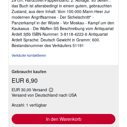
29 cm, Hardcover/Pappeinband. 2. Auflage. 93 Seiten ,
von
das Buch ist altersbedingt in einem gutem, gebrauchten
5
Zustand, aus dem Inhalt: Vom 100.000-Mann-Heer zur
Sternen
modernen Angriffsarmee - Der Sichelschnitt" -
Panzerkampf in der Wüste - Vor Moskau - Kampf um den
Kaukasus - Die Waffen-SS Beschreibung vom Antiquariat
Ardelt 3j5b ISBN-Nummer: 3-8118-4222-6 Antiquariat
Ardelt Sprache: Deutsch Gewicht in Gramm: 600.
Bestandsnummer des Verkäufers 51191
Verkäufer kontaktieren
Gebraucht kaufen
EUR 6,90
EUR 30,00 Versand
Weitere
Versand von Deutschland nach USA
Informationen
zu
Anzahl: 1 verfügbar
Versandkosten
In den Warenkorb